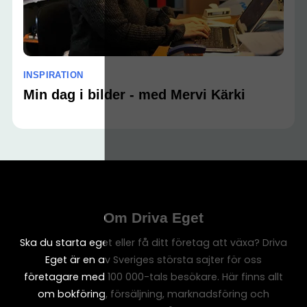
INSPIRATION
Min dag i bilder - med Mervi Kärki
Om Driva Eget
Ska du starta eget eller få ditt företag att växa? Driva
Eget är en av Sveriges största sajter för oss
företagare med 100 000-tals besökare. Här finns allt
om bokföring, försäljning, marknadsföring och