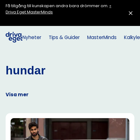
Få tillgång till kunskapen andra bara drömmer om.
»
Driva Eget MasterMinds
Nyheter
Tips & Guider
MasterMinds
Kalkyle
hundar
Visa mer