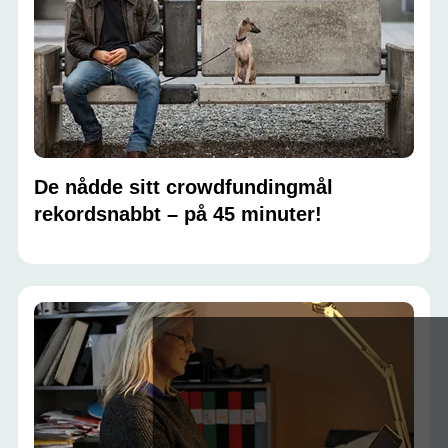
De nådde sitt crowdfundingmål
rekordsnabbt – på 45 minuter!