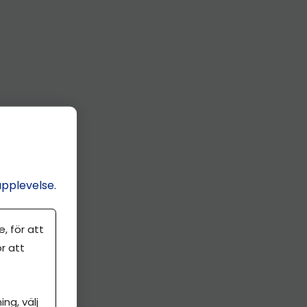
upplevelse.
, för att
r att
ng, välj