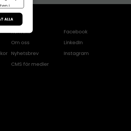
ten i
ÅT ALLA
Kontakt
Facebook
Om oss
LinkedIn
lkor
Nyhetsbrev
Instagram
CMS för medier