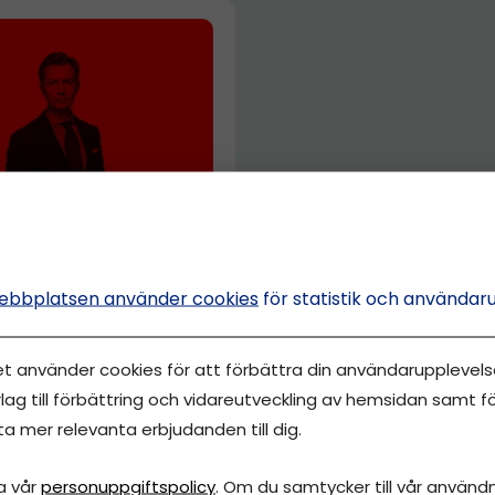
IG UTVECKLING
sera dig till
ng och lycka med
ebbplatsen använder cookies
för statistik och användar
lkiewicz
et använder cookies för att förbättra din användarupplevelse
staf Oscarson
lag till förbättring och vidareutveckling av hemsidan samt fö
ta mer relevanta erbjudanden till dig.
a vår
personuppgiftspolicy
. Om du samtycker till vår användni