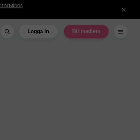
sterMinds
Logga in
Bli medlem