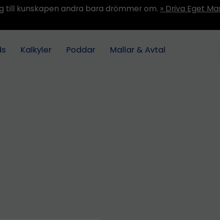
ång till kunskapen andra bara drömmer om.
» Driva Eget Ma
ds
Kalkyler
Poddar
Mallar & Avtal