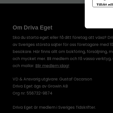
Tillåt al
botten p
Om Driva Eget
Ska du starta eget eller få ditt företag att växa? Dr
av Sveriges största sajter för oss företagare med 1
besökare. Här finns allt om bokföring, försäljning, 
och mycket mer. Bli medlem och få vassa verktyg, 
och mallar.
Blir medlem idag!
VD & Ansvarig utgivare: Gustaf Oscarson
Driva Eget ägs av Growin AB
Org nr: 556732-9874
Driva Eget är medlem i Sveriges Tidskrifter.