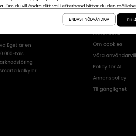
la
. Om du vill ändra ditt val i efterhand hittar du den möjlighe
å sidan.
ENDAST NÖDVÄNDIGA
TILL
Annonsera
Om cookies
iva Eget är en
00 000-tals
Våra användarvil
marknadsföring
Policy för AI
smarta kalkyler
Annonspolicy
Tillgänglighet