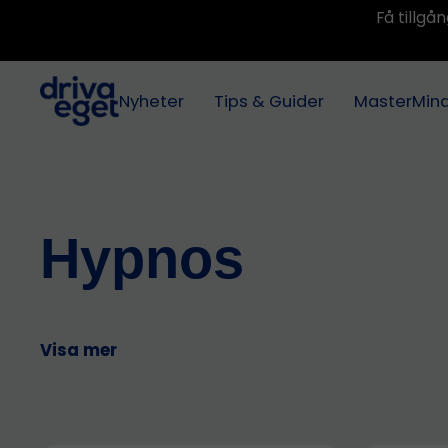
Få tillg
Nyheter
Tips & Guider
MasterMin
Hypnos
Visa mer