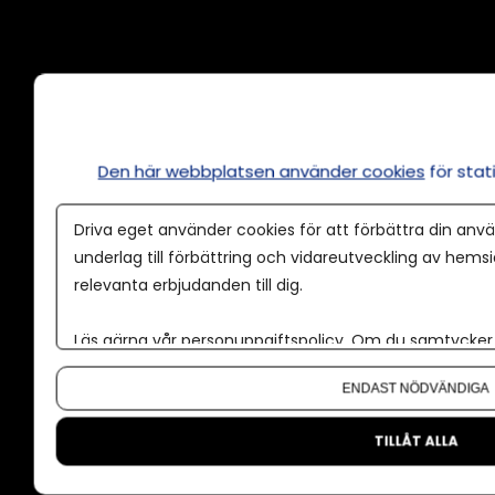
Annonsera
Om cookies
Våra användarvillkor
Den här webbplatsen använder cookies
för sta
Policy för AI
Driva eget använder cookies för att förbättra din anvä
Annonspolicy
underlag till förbättring och vidareutveckling av hems
Tillgänglighet
relevanta erbjudanden till dig.
Kontakt
Läs gärna vår
personuppgiftspolicy
. Om du samtycker t
Om oss
Om du vill ändra ditt val i efterhand hittar du den möjl
ENDAST NÖDVÄNDIGA
Nyhetsbrev
CMS för medier
TILLÅT ALLA
Facebook