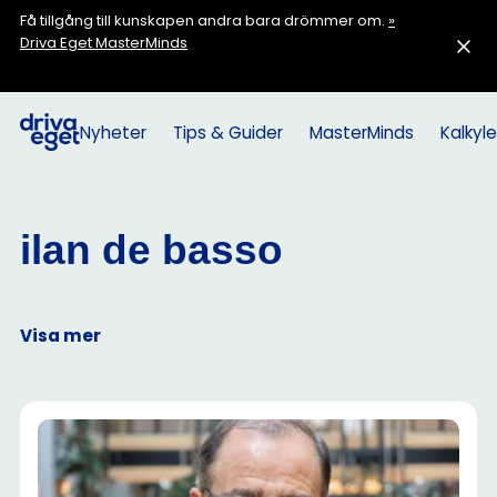
Få tillgång till kunskapen andra bara drömmer om.
»
Driva Eget MasterMinds
Nyheter
Tips & Guider
MasterMinds
Kalkyle
ilan de basso
Visa mer