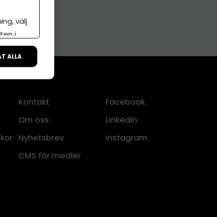
ng, välj
ten i
ÅT ALLA
Kontakt
Facebook
Om oss
LinkedIn
lkor
Nyhetsbrev
Instagram
CMS för medier