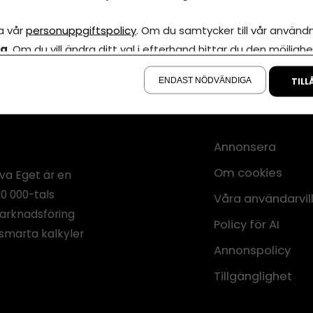
a vår
personuppgiftspolicy
. Om du samtycker till vår användni
la
. Om du vill ändra ditt val i efterhand hittar du den möjlighe
å sidan.
ENDAST NÖDVÄNDIGA
TILL
Annonsera
Om cookies
iva Eget är en
00 000-tals
Våra användarvil
marknadsföring
Policy för AI
smarta kalkyler
Annonspolicy
Tillgänglighet