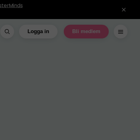
sterMinds
Logga in
Bli medlem