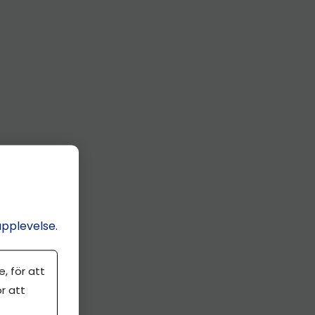
upplevelse.
, för att
r att