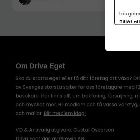
Läs gärn
Tillåt al
botten p
Om Driva Eget
Ska du starta eget eller få ditt företag att växa? Dr
av Sveriges största sajter för oss företagare med 1
besökare. Här finns allt om bokföring, försäljning, 
och mycket mer. Bli medlem och få vassa verktyg, 
och mallar.
Blir medlem idag!
VD & Ansvarig utgivare: Gustaf Oscarson
Driva Eget ägs av Growin AB