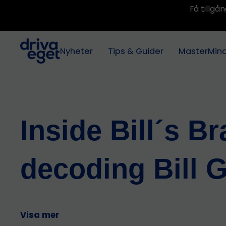
Få tillg
Nyheter
Tips & Guider
MasterMin
Inside Bill´s Br
decoding Bill 
Visa mer