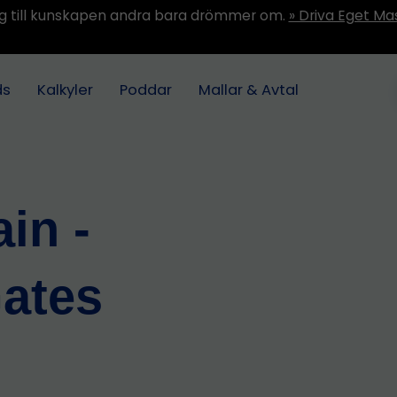
ång till kunskapen andra bara drömmer om.
» Driva Eget Ma
ds
Kalkyler
Poddar
Mallar & Avtal
ain -
Gates