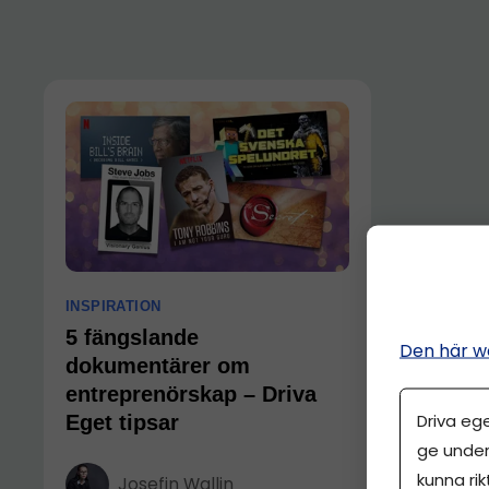
INSPIRATION
5 fängslande
Den här w
dokumentärer om
entreprenörskap – Driva
Driva eg
Eget tipsar
ge under
kunna rik
Josefin Wallin