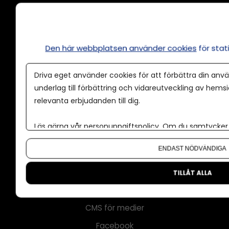
Annonsera
Den här webbplatsen använder cookies
för sta
Om cookies
Driva eget använder cookies för att förbättra din anvä
Våra användarvillkor
underlag till förbättring och vidareutveckling av hems
Policy för AI
relevanta erbjudanden till dig.
Annonspolicy
Läs gärna vår
personuppgiftspolicy
. Om du samtycker t
Tillgänglighet
Om du vill ändra ditt val i efterhand hittar du den möjl
ENDAST NÖDVÄNDIGA
Kontakt
Om oss
TILLÅT ALLA
Nyhetsbrev
CMS för medier
Facebook