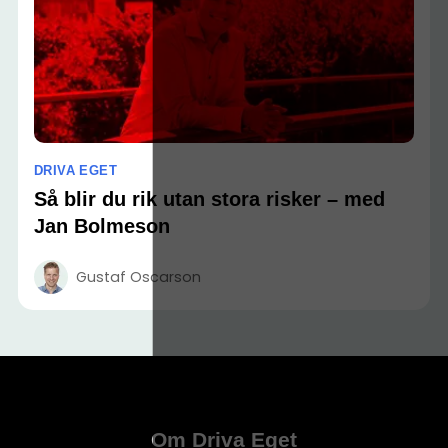
DRIVA EGET
Så blir du rik utan stora risker – med
Jan Bolmeson
Gustaf Oscarson
Om Driva Eget