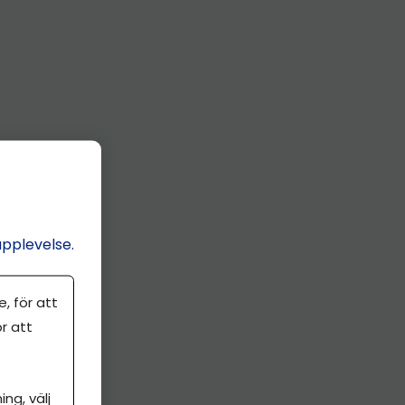
upplevelse.
, för att
r att
ng, välj