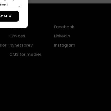
ten i
ÅT ALLA
Kontakt
Facebook
Om oss
LinkedIn
lkor
Nyhetsbrev
Instagram
CMS för medier