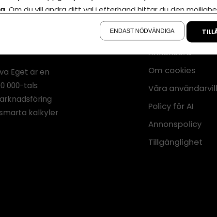
la
. Om du vill ändra ditt val i efterhand hittar du den möjlighe
å sidan.
ENDAST NÖDVÄNDIGA
TILL
Annonsera
Om cookies
iva Eget är en
00 000-tals
Våra användarvil
marknadsföring
Policy för AI
smarta kalkyler
Annonspolicy
Tillgänglighet