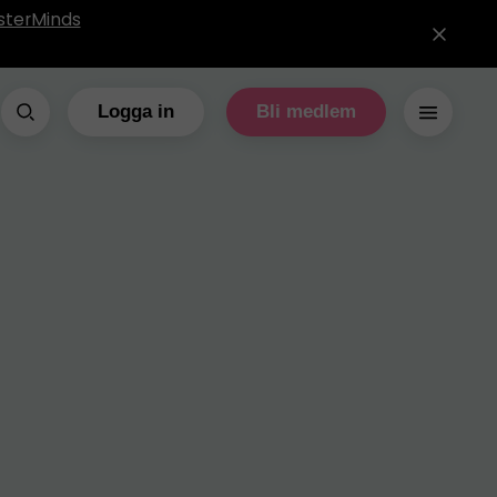
sterMinds
Logga in
Bli medlem