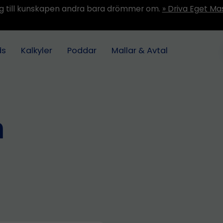
ång till kunskapen andra bara drömmer om.
» Driva Eget Ma
ds
Kalkyler
Poddar
Mallar & Avtal
n