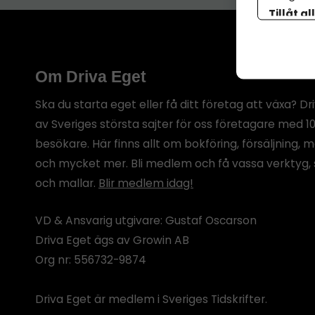
Tillåt al
botten p
Om Driva Eget
Ska du starta eget eller få ditt företag att växa? Dr
av Sveriges största sajter för oss företagare med 1
besökare. Här finns allt om bokföring, försäljning, 
och mycket mer. Bli medlem och få vassa verktyg, 
och mallar.
Blir medlem idag!
VD & Ansvarig utgivare: Gustaf Oscarson
Driva Eget ägs av Growin AB
Org nr: 556732-9874
Driva Eget är medlem i Sveriges Tidskrifter.