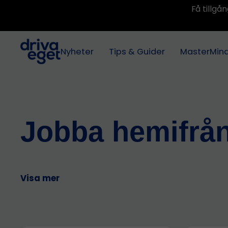
Få tillg
Nyheter
Tips & Guider
MasterMin
Jobba hemifrå
Visa mer