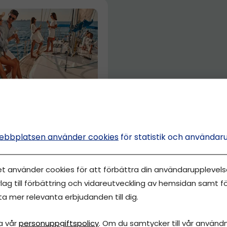
GET FÖRETAG
pengar NU?! Driva
samlade tips och
ebbplatsen använder cookies
för statistik och användar
a guider!
et använder cookies för att förbättra din användarupplevelse
sefin Wallin
lag till förbättring och vidareutveckling av hemsidan samt fö
ta mer relevanta erbjudanden till dig.
a vår
personuppgiftspolicy
. Om du samtycker till vår användni