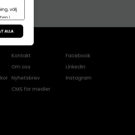
ng, välj
ten i
ÅT ALLA
Kontakt
Facebook
Om oss
LinkedIn
lkor
Nyhetsbrev
Instagram
CMS för medier