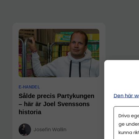
E-HANDEL
Den här w
Sålde precis Partykungen
– här är Joel Svenssons
historia
Driva eg
ge under
Josefin Wallin
kunna rik