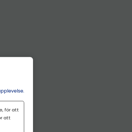
upplevelse.
, för att
r att