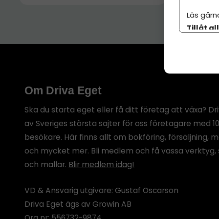
Läs gärn
Tillåt al
botten p
Om Driva Eget
Ska du starta eget eller få ditt företag att växa? Dr
av Sveriges största sajter för oss företagare med 1
besökare. Här finns allt om bokföring, försäljning, 
och mycket mer. Bli medlem och få vassa verktyg, 
och mallar.
Blir medlem idag!
VD & Ansvarig utgivare: Gustaf Oscarson
Driva Eget ägs av Growin AB
Org nr: 556732-9874