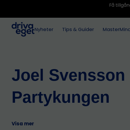
Få tillg
Nyheter
Tips & Guider
MasterMin
Joel Svensson
Partykungen
Visa mer