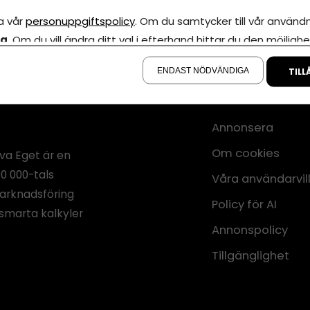
a vår
personuppgiftspolicy
. Om du samtycker till vår användni
la
. Om du vill ändra ditt val i efterhand hittar du den möjlighe
å sidan.
ENDAST NÖDVÄNDIGA
TILL
Annonsera
Om cookies
iva Eget är en
00 000-tals
Våra användarvil
marknadsföring
Policy för AI
smarta kalkyler
Annonspolicy
Tillgänglighet