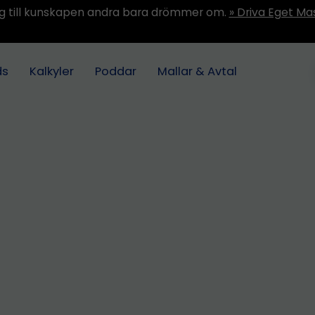
ång till kunskapen andra bara drömmer om.
» Driva Eget Ma
ds
Kalkyler
Poddar
Mallar & Avtal