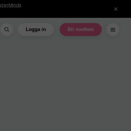
sterMinds
Logga in
Bli medlem