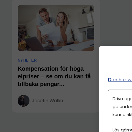
NYHETER
Kompensation för höga
elpriser – se om du kan få
Den här w
tillbaka pengar...
Driva eg
Josefin Wallin
ge under
kunna rik
Läs gärn