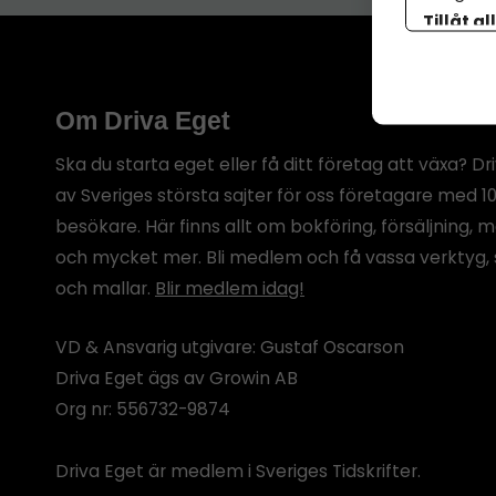
Tillåt al
botten p
Om Driva Eget
Ska du starta eget eller få ditt företag att växa? Dr
av Sveriges största sajter för oss företagare med 1
besökare. Här finns allt om bokföring, försäljning, 
och mycket mer. Bli medlem och få vassa verktyg, 
och mallar.
Blir medlem idag!
VD & Ansvarig utgivare: Gustaf Oscarson
Driva Eget ägs av Growin AB
Org nr: 556732-9874
Driva Eget är medlem i Sveriges Tidskrifter.