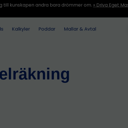
ång till kunskapen andra bara drömmer om.
» Driva Eget Ma
ds
Kalkyler
Poddar
Mallar & Avtal
elräkning