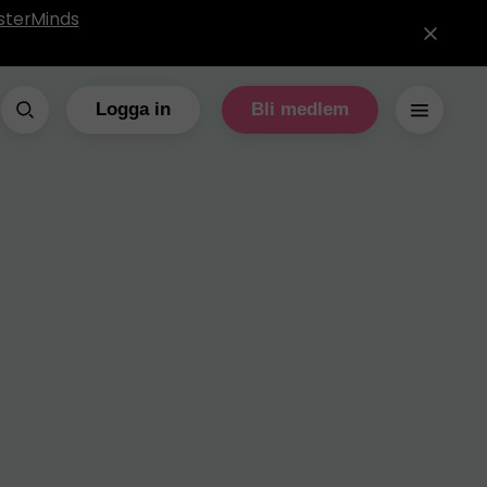
sterMinds
Logga in
Bli medlem