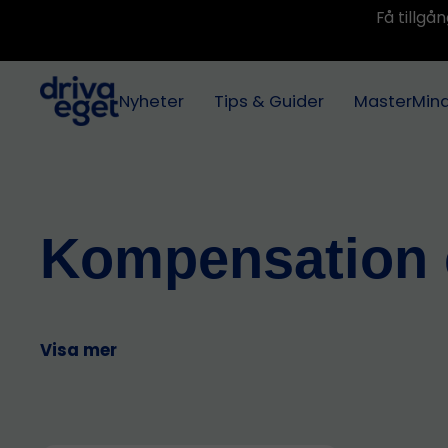
Få tillg
Nyheter
Tips & Guider
MasterMin
Kompensation 
Visa mer