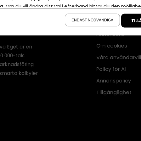
la
. Om du vill ändra ditt val i efterhand hittar du den möjlighe
å sidan.
ENDAST NÖDVÄNDIGA
TILL
Annonsera
Om cookies
iva Eget är en
00 000-tals
Våra användarvil
marknadsföring
Policy för AI
smarta kalkyler
Annonspolicy
Tillgänglighet