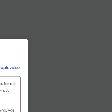
upplevelse.
, för att
r att
ng, välj