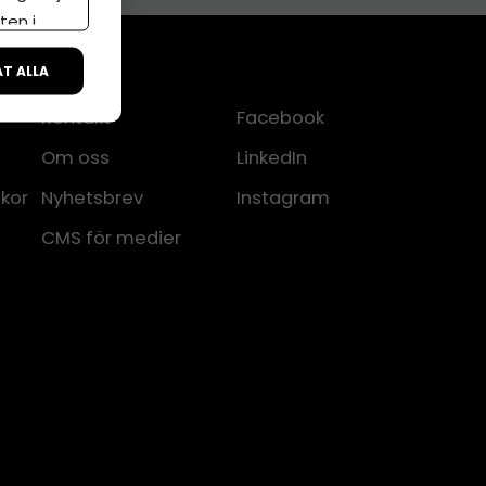
ten i
ÅT ALLA
Kontakt
Facebook
Om oss
LinkedIn
lkor
Nyhetsbrev
Instagram
CMS för medier