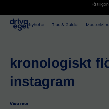
Få tillg
Nyheter
Tips & Guider
MasterMin
kronologiskt fl
instagram
Visa mer