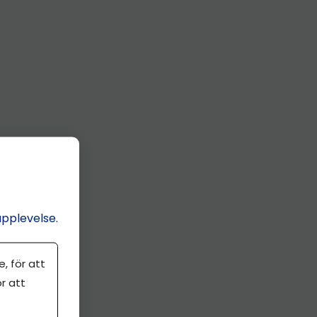
upplevelse.
, för att
r att