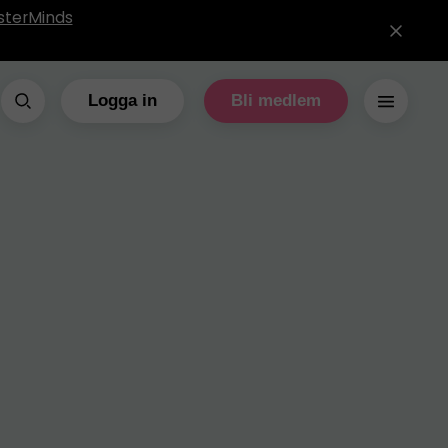
sterMinds
Logga in
Bli medlem