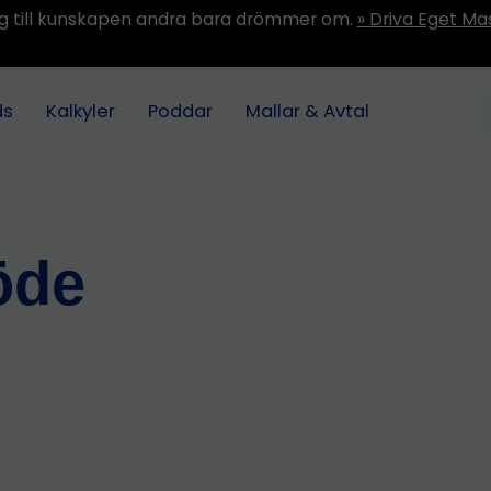
ång till kunskapen andra bara drömmer om.
» Driva Eget Ma
ds
Kalkyler
Poddar
Mallar & Avtal
öde