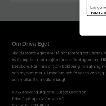
Läs gärn
Tillåt al
botten p
Om Driva Eget
Ska du starta eget eller få ditt företag att växa? Dr
av Sveriges största sajter för oss företagare med 1
besökare. Här finns allt om bokföring, försäljning, 
och mycket mer. Bli medlem och få vassa verktyg, 
och mallar.
Blir medlem idag!
VD & Ansvarig utgivare: Gustaf Oscarson
Driva Eget ägs av Growin AB
Org nr: 556732-9874