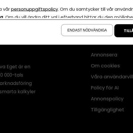
a vår
personuppgiftspolicy
. Om du samtycker till vår användni
la
. Om du vill ändra ditt val i efterhand hittar du den möjlighe
å sidan.
ENDAST NÖDVÄNDIGA
TILL
Annonsera
Om cookies
iva Eget är en
00 000-tals
Våra användarvil
marknadsföring
Policy för AI
smarta kalkyler
Annonspolicy
Tillgänglighet