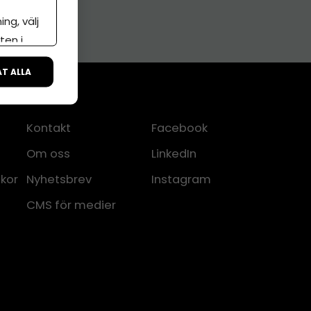
ng, välj
ten i
ÅT ALLA
Kontakt
Facebook
Om oss
LinkedIn
lkor
Nyhetsbrev
Instagram
CMS för medier