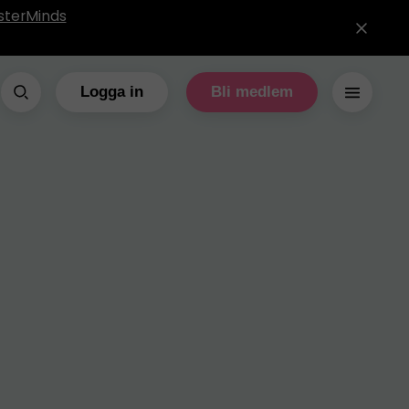
sterMinds
Logga in
Bli medlem