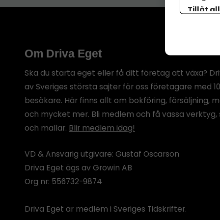
Tillåt al
botten p
Om Driva Eget
Ska du starta eget eller få ditt företag att växa? Dr
av Sveriges största sajter för oss företagare med 1
besökare. Här finns allt om bokföring, försäljning, 
och mycket mer. Bli medlem och få vassa verktyg, 
och mallar.
Blir medlem idag!
VD & Ansvarig utgivare: Gustaf Oscarson
Driva Eget ägs av Growin AB
Org nr: 556732-9874
Driva Eget är medlem i Sveriges Tidskrifter.