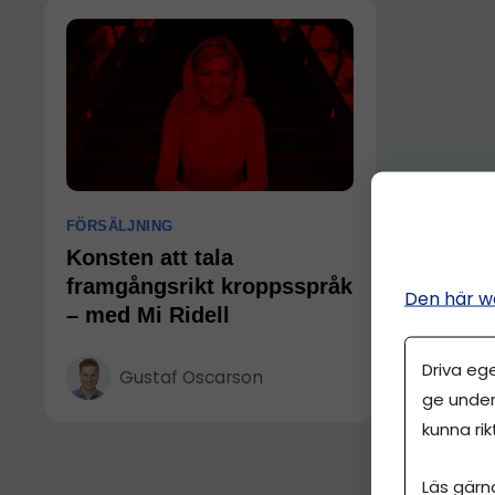
FÖRSÄLJNING
Konsten att tala
framgångsrikt kroppsspråk
Den här w
– med Mi Ridell
Driva eg
Gustaf Oscarson
ge under
kunna rik
Läs gärn