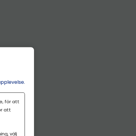
upplevelse.
, för att
r att
ng, välj