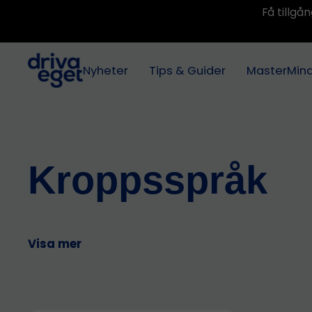
Få tillg
Nyheter
Tips & Guider
MasterMin
Kroppsspråk
Visa mer