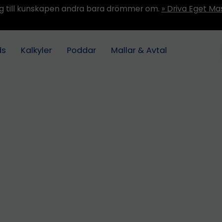
ång till kunskapen andra bara drömmer om.
» Driva Eget Ma
ds
Kalkyler
Poddar
Mallar & Avtal