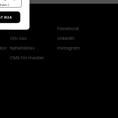
ten i
ÅT ALLA
Kontakt
Facebook
Om oss
LinkedIn
lkor
Nyhetsbrev
Instagram
CMS för medier