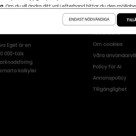
la
. Om du vill ändra ditt val i efterhand hittar du den möjlighe
å sidan.
ENDAST NÖDVÄNDIGA
TILL
Annonsera
Om cookies
iva Eget är en
00 000-tals
Våra användarvil
marknadsföring
Policy för AI
smarta kalkyler
Annonspolicy
Tillgänglighet