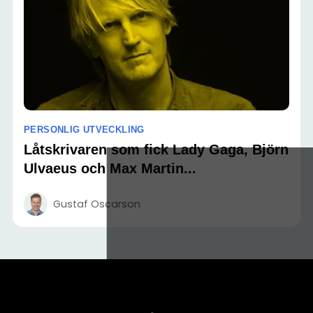
PERSONLIG UTVECKLING
Låtskrivaren som fick Lady Gaga, Björn
Ulvaeus och Max Martin...
Gustaf Oscarson