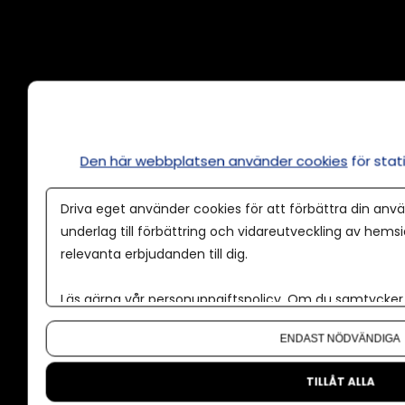
Annonsera
Om cookies
Våra användarvillkor
Den här webbplatsen använder cookies
för sta
Policy för AI
Driva eget använder cookies för att förbättra din anvä
Annonspolicy
underlag till förbättring och vidareutveckling av hems
relevanta erbjudanden till dig.
Tillgänglighet
Kontakt
Läs gärna vår
personuppgiftspolicy
. Om du samtycker t
Om oss
Om du vill ändra ditt val i efterhand hittar du den möjl
ENDAST NÖDVÄNDIGA
Nyhetsbrev
CMS för medier
TILLÅT ALLA