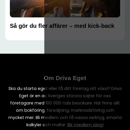
Så gör du fler affärer – med kick-back
Om Driva Eget
Ska du starta eget eller få ditt företag att växa? Driva
Eget är en av Sveriges största sajter för oss
företagare med 100 000-tals besökare. Här finns allt
om bokföring, försäljning, marknadsföring och
mycket mer. Bli medlem och få vassa verktyg, smarta
kalkyler och mallar.
Blir medlem idag!