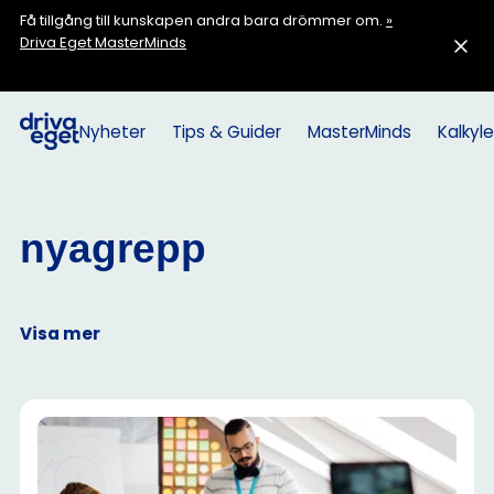
Få tillgång till kunskapen andra bara drömmer om.
»
Driva Eget MasterMinds
Nyheter
Tips & Guider
MasterMinds
Kalkyle
nyagrepp
Visa mer