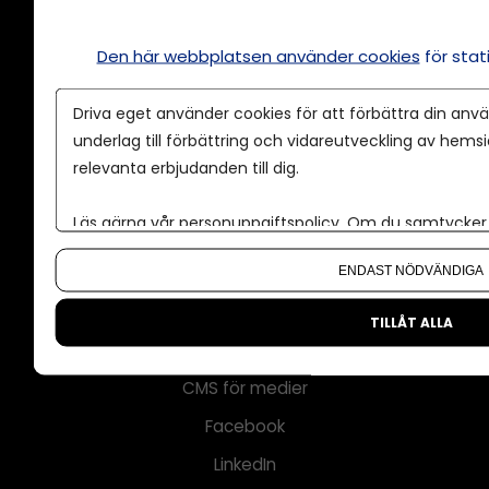
Annonsera
Den här webbplatsen använder cookies
för sta
Om cookies
Driva eget använder cookies för att förbättra din anvä
Våra användarvillkor
underlag till förbättring och vidareutveckling av hems
Policy för AI
relevanta erbjudanden till dig.
Annonspolicy
Läs gärna vår
personuppgiftspolicy
. Om du samtycker t
Tillgänglighet
Om du vill ändra ditt val i efterhand hittar du den möjl
Kontakt
ENDAST NÖDVÄNDIGA
Om oss
TILLÅT ALLA
Nyhetsbrev
CMS för medier
Facebook
LinkedIn