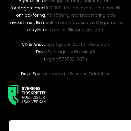
Eget är en av Sveriges största sajter för oss
företagare med 100 000-tals besökare. Här finns allt
om bokföring, försäljning, marknadsföring och
mycket mer. Bli medlem och få vassa verktyg, smarta
kalkyler och mallar.
Blir medlem idag!
VD & Ansvarig utgivare: Gustaf Oscarson
Driva Eget ägs av Growin AB
Org nr: 556732-9874
Driva Eget är medlem i Sveriges Tidskrifter.