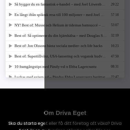
Om Driva Eget
Ska du starta eget eller få ditt företag att växa? Driva