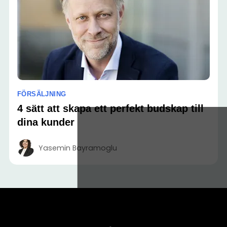
FÖRSÄLJNING
4 sätt att skapa ett perfekt budskap till
dina kunder
Yasemin Bayramoglu