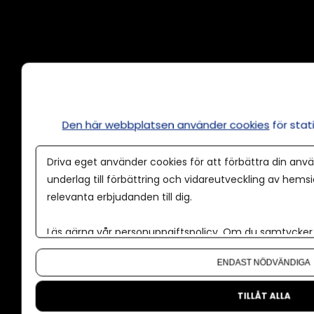
Annonsera
Om cookies
Våra användarvillkor
Den här webbplatsen använder cookies
för sta
Policy för AI
Driva eget använder cookies för att förbättra din anvä
Annonspolicy
underlag till förbättring och vidareutveckling av hems
relevanta erbjudanden till dig.
Tillgänglighet
Kontakt
Läs gärna vår
personuppgiftspolicy
. Om du samtycker t
Om oss
Om du vill ändra ditt val i efterhand hittar du den möjl
ENDAST NÖDVÄNDIGA
Nyhetsbrev
CMS för medier
TILLÅT ALLA