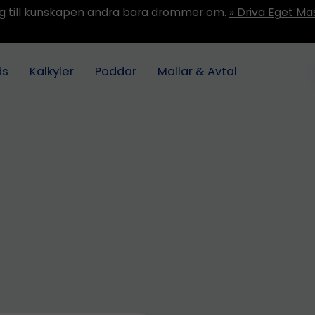
ång till kunskapen andra bara drömmer om.
» Driva Eget Ma
ds
Kalkyler
Poddar
Mallar & Avtal