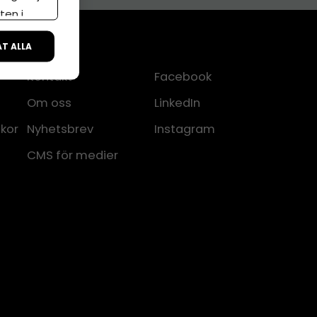
ten i
ÅT ALLA
Kontakt
Facebook
Om oss
LinkedIn
lkor
Nyhetsbrev
Instagram
CMS för medier