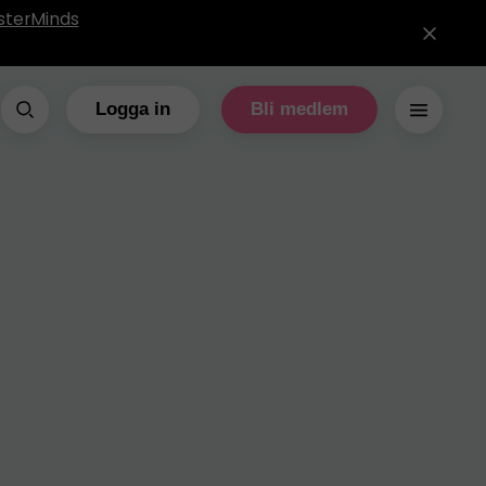
sterMinds
Logga in
Bli medlem