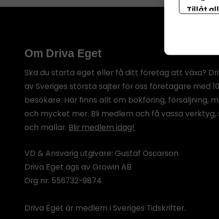
Tillåt al
botten p
Om Driva Eget
Ska du starta eget eller få ditt företag att växa? Dr
av Sveriges största sajter för oss företagare med 1
besökare. Här finns allt om bokföring, försäljning, 
och mycket mer. Bli medlem och få vassa verktyg, 
och mallar.
Blir medlem idag!
VD & Ansvarig utgivare: Gustaf Oscarson
Driva Eget ägs av Growin AB
Org nr: 556732-9874
Driva Eget är medlem i Sveriges Tidskrifter.