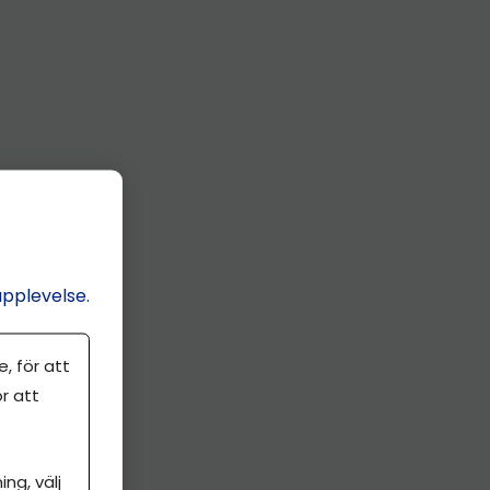
upplevelse.
, för att
r att
ng, välj