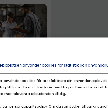
der i pandemistöd
ysa inne – drabbas
ebbplatsen använder cookies
för statistik och användar
retag?
et använder cookies för att förbättra din användarupplevelse
sefin Wallin
lag till förbättring och vidareutveckling av hemsidan samt fö
ta mer relevanta erbjudanden till dig.
a vår
personuppgiftspolicy
. Om du samtycker till vår användni