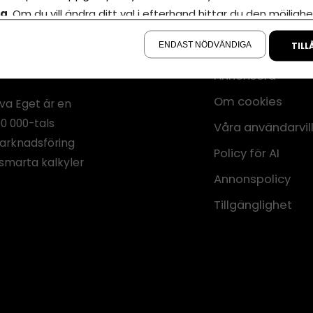
la
. Om du vill ändra ditt val i efterhand hittar du den möjlighe
å sidan.
ENDAST NÖDVÄNDIGA
TILL
Annonsera
Om cookies
iva Eget är en
00 000-tals
Våra användarvil
marknadsföring
Policy för AI
smarta kalkyler
Annonspolicy
Tillgänglighet