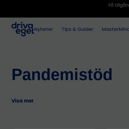
Få tillg
Nyheter
Tips & Guider
MasterMin
Pandemistöd
Visa mer