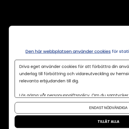
Annonsera
Om cookies
Våra användarvillkor
Den här webbplatsen använder cookies
för sta
Policy för AI
Driva eget använder cookies för att förbättra din anvä
Annonspolicy
underlag till förbättring och vidareutveckling av hems
relevanta erbjudanden till dig.
Tillgänglighet
Kontakt
Läs gärna vår
personuppgiftspolicy
. Om du samtycker t
Om oss
Om du vill ändra ditt val i efterhand hittar du den möjl
ENDAST NÖDVÄNDIGA
Nyhetsbrev
CMS för medier
TILLÅT ALLA