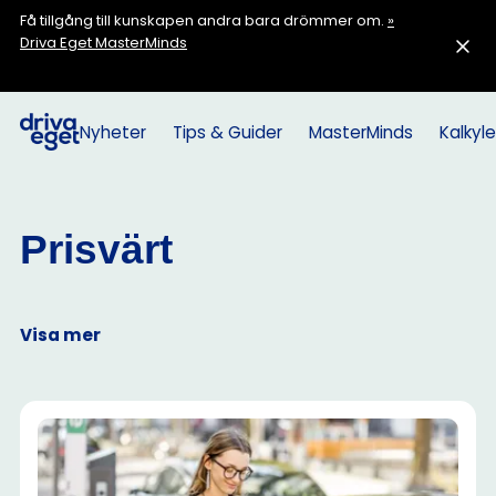
Få tillgång till kunskapen andra bara drömmer om.
»
Driva Eget MasterMinds
Nyheter
Tips & Guider
MasterMinds
Kalkyle
Prisvärt
Visa mer