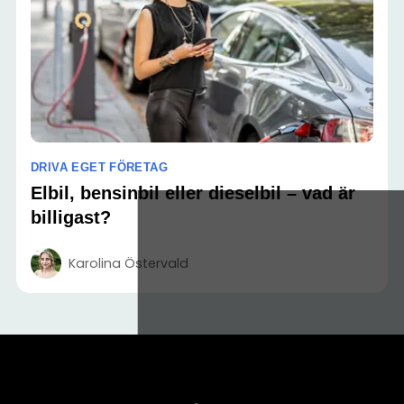
DRIVA EGET FÖRETAG
Elbil, bensinbil eller dieselbil – vad är
billigast?
Karolina Östervald