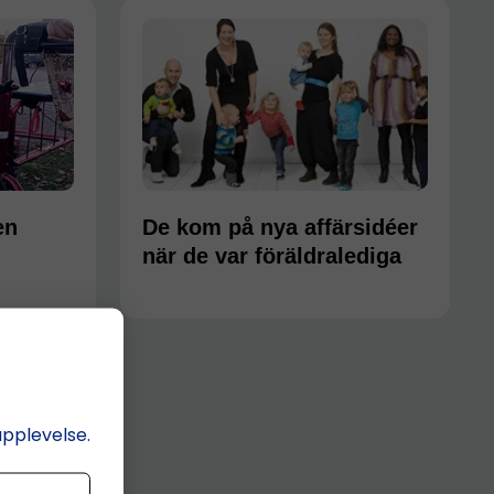
en
De kom på nya affärsidéer
när de var föräldralediga
upplevelse.