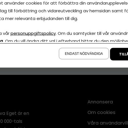
et använder cookies för att förbättra din användarupplevelse
lag till förbättring och vidareutveckling av hemsidan samt fö
ta mer relevanta erbjudanden till dig.
a vår
personuppgiftspolicy
. Om du samtycker till vår användni
la
. Om du vill ändra ditt val i efterhand hittar du den möjlighe
å sidan.
ENDAST NÖDVÄNDIGA
TILL
Annonsera
Om cookies
iva Eget är en
00 000-tals
Våra användarvil