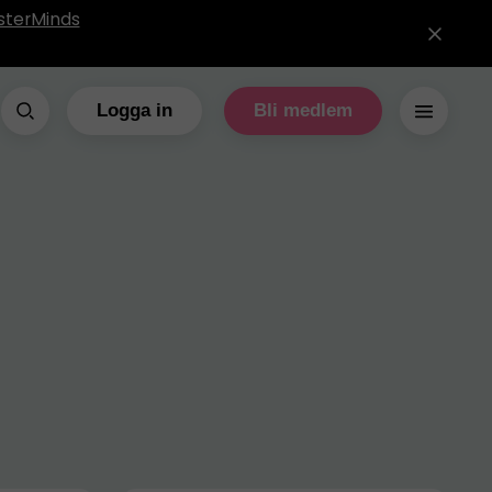
sterMinds
Logga in
Bli medlem