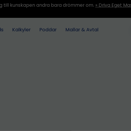
ång till kunskapen andra bara drömmer om.
» Driva Eget Ma
ds
Kalkyler
Poddar
Mallar & Avtal