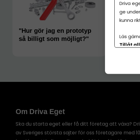
Driva eg
ge under
kunna rik
"Hur gör jag en prototyp
Läs gärn
så billigt som möjligt?"
Tillåt al
botten p
Om Driva Eget
Ska du starta eget eller få ditt företag att växa? Dr
av Sveriges största sajter för oss företagare med 1