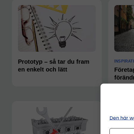
Prototyp – så tar du fram
INSPIRAT
en enkelt och lätt
Företa
föränd
Den här w