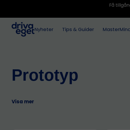
Få tillg
Nyheter
Tips & Guider
MasterMin
Prototyp
Visa mer