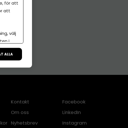
, för att
r att
ng, välj
ten i
ÅT ALLA
Kontakt
Facebook
Om oss
LinkedIn
lkor
Nyhetsbrev
Instagram