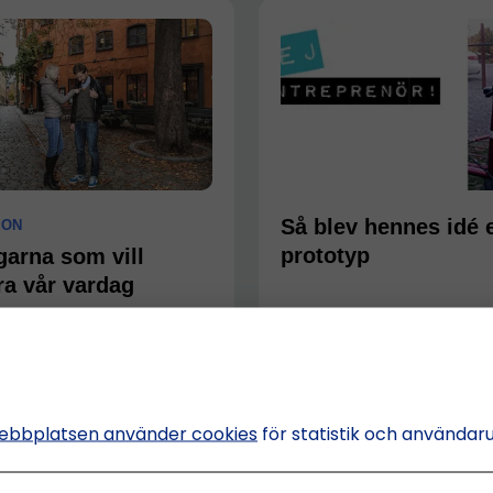
Så blev hennes idé 
ION
prototyp
garna som vill
ra vår vardag
ebbplatsen använder cookies
för statistik och användar