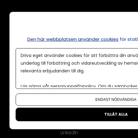
Annonsera
Om cookies
Våra användarvillkor
Den här webbplatsen använder cookies
för sta
Policy för AI
Driva eget använder cookies för att förbättra din anvä
Annonspolicy
underlag till förbättring och vidareutveckling av hems
Tillgänglighet
relevanta erbjudanden till dig.
Kontakt
Läs gärna vår
personuppgiftspolicy
. Om du samtycker t
Om oss
Om du vill ändra ditt val i efterhand hittar du den möjl
Nyhetsbrev
ENDAST NÖDVÄNDIGA
CMS för medier
TILLÅT ALLA
Facebook
LinkedIn