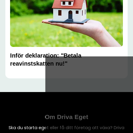
Inför deklaration: "Betala
reavinstskatten nu!"
Om Driva Eget
Ska du starta eget eller få ditt företag att växa? Driva