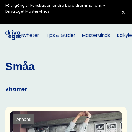
Få tillgång till kunskapen andra bara drömmer om.
»
Driva Eget MasterMinds
Nyheter
Tips & Guider
MasterMinds
Kalkyle
Småa
Visa mer
Annons