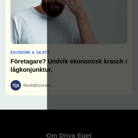
EKONOMI & SKATT
Företagare? Undvik ekonomisk krasch i
lågkonjunktur.
Redaktionen
Om Driva Eget