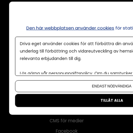
Annonsera
Den här webbplatsen använder cookies
för sta
Om cookies
Driva eget använder cookies för att förbättra din anvä
Våra användarvillkor
underlag till förbättring och vidareutveckling av hems
Policy för AI
relevanta erbjudanden till dig.
Annonspolicy
Läs gärna vår
personuppgiftspolicy
. Om du samtycker t
Tillgänglighet
Om du vill ändra ditt val i efterhand hittar du den möjl
ENDAST NÖDVÄNDIGA
Kontakt
Om oss
TILLÅT ALLA
Nyhetsbrev
CMS för medier
Facebook