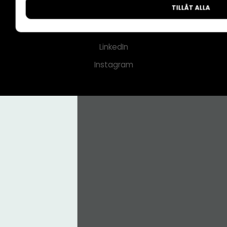
TILLÅT ALLA
CMS för medier
Facebook
LinkedIn
Instagram