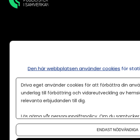
Annonsera
Om cookies
Den här webbplatsen använder cookies
för sta
Våra användarvillkor
Policy för AI
Driva eget använder cookies för att förbättra din anvä
Annonspolicy
underlag till förbättring och vidareutveckling av hems
relevanta erbjudanden till dig.
Tillgänglighet
Kontakt
Läs gärna vår
personuppgiftspolicy
. Om du samtycker t
Om du vill ändra ditt val i efterhand hittar du den möjl
Om oss
ENDAST NÖDVÄNDIGA
Nyhetsbrev