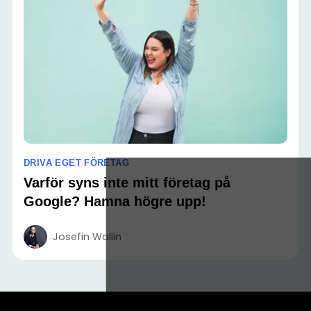
DRIVA EGET FÖRETAG
Varför syns inte mitt företag på
Google? Hamna högre upp!
Josefin Wallin