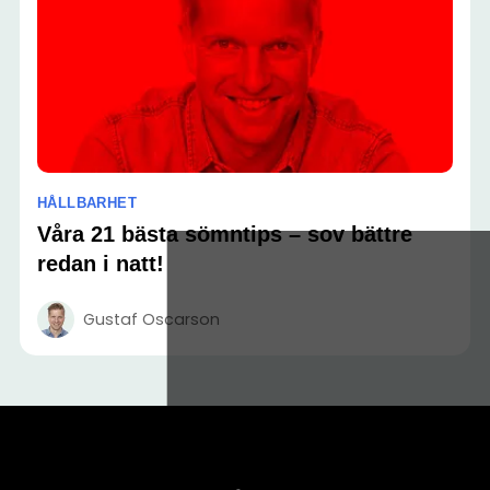
HÅLLBARHET
Våra 21 bästa sömntips – sov bättre
redan i natt!
Gustaf Oscarson