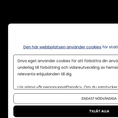
Annonsera
Om cookies
Våra användarvillkor
Den här webbplatsen använder cookies
för sta
Policy för AI
Driva eget använder cookies för att förbättra din anvä
Annonspolicy
underlag till förbättring och vidareutveckling av hems
relevanta erbjudanden till dig.
Tillgänglighet
Kontakt
Läs gärna vår
personuppgiftspolicy
. Om du samtycker t
Om oss
Om du vill ändra ditt val i efterhand hittar du den möjl
ENDAST NÖDVÄNDIGA
Nyhetsbrev
CMS för medier
TILLÅT ALLA