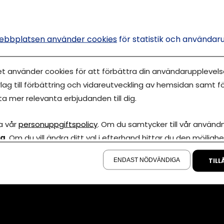
ebbplatsen använder cookies
för statistik och användar
et använder cookies för att förbättra din användarupplevelse
lag till förbättring och vidareutveckling av hemsidan samt fö
Annonsera
ta mer relevanta erbjudanden till dig.
Om cookies
iva Eget är en
00 000-tals
Våra användarvil
a vår
personuppgiftspolicy
. Om du samtycker till vår användni
marknadsföring
la
. Om du vill ändra ditt val i efterhand hittar du den möjlighe
Policy för AI
smarta kalkyler
å sidan.
Annonspolicy
ENDAST NÖDVÄNDIGA
TILL
Tillgänglighet