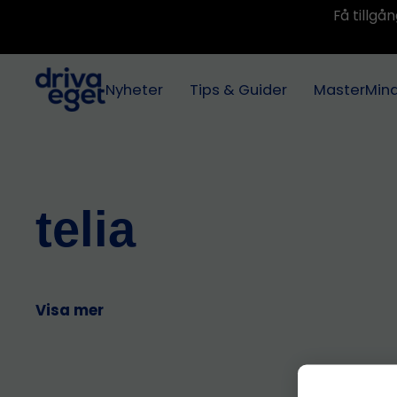
Få tillg
Nyheter
Tips & Guider
MasterMin
telia
Visa mer