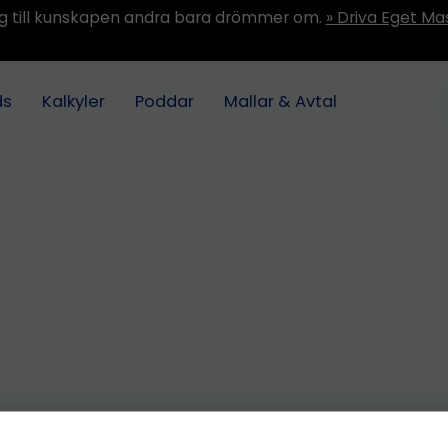
ång till kunskapen andra bara drömmer om.
» Driva Eget Ma
ds
Kalkyler
Poddar
Mallar & Avtal