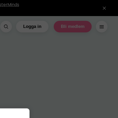
sterMinds
Logga in
Bli medlem