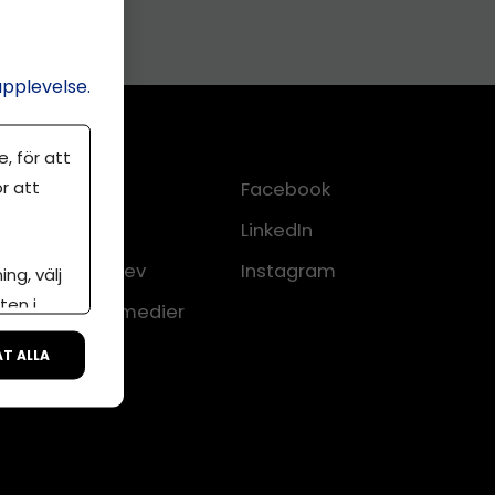
upplevelse.
, för att
r att
Kontakt
Facebook
Om oss
LinkedIn
lkor
Nyhetsbrev
Instagram
ng, välj
ten i
CMS för medier
ÅT ALLA