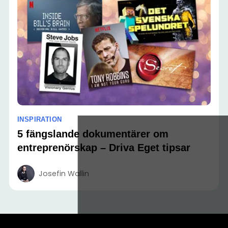
INSPIRATION
5 fängslande dokumentärer om
entreprenörskap – Driva Eget tipsar
Josefin Wallin