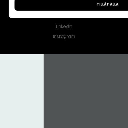
TILLÅT ALLA
CMS för medier
Facebook
LinkedIn
Instagram