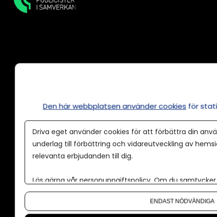
Annonsera
Om cookies
Den här webbplatsen använder cookies
för sta
Våra användarvillkor
Policy för AI
Driva eget använder cookies för att förbättra din anvä
Annonspolicy
underlag till förbättring och vidareutveckling av hems
relevanta erbjudanden till dig.
Tillgänglighet
Kontakt
Läs gärna vår
personuppgiftspolicy
. Om du samtycker t
Om du vill ändra ditt val i efterhand hittar du den möjl
Om oss
ENDAST NÖDVÄNDIGA
Nyhetsbrev