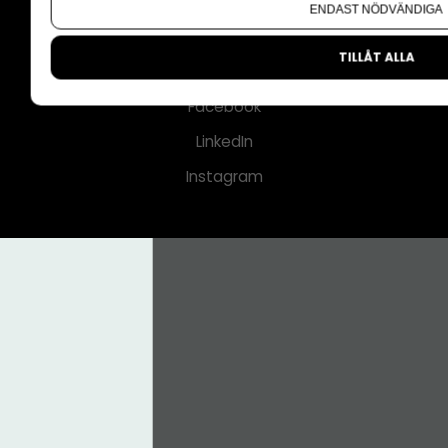
Om oss
ENDAST NÖDVÄNDIGA
Nyhetsbrev
TILLÅT ALLA
CMS för medier
Facebook
LinkedIn
Instagram