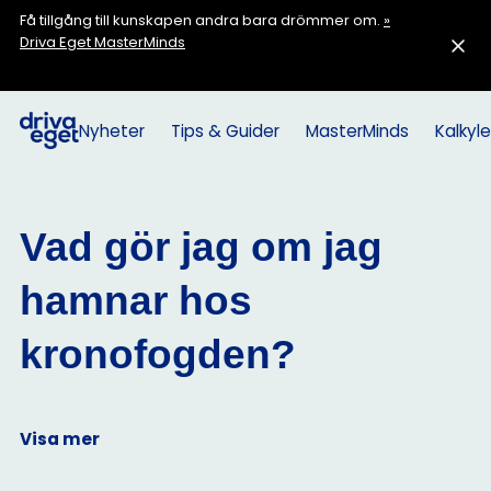
Få tillgång till kunskapen andra bara drömmer om.
»
Driva Eget MasterMinds
Nyheter
Tips & Guider
MasterMinds
Kalkyle
Vad gör jag om jag
hamnar hos
kronofogden?
Visa mer