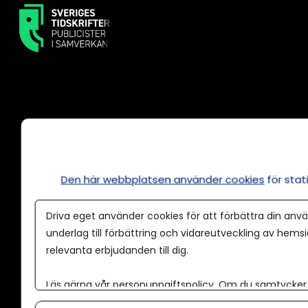
Annonsera
Om cookies
Den här webbplatsen använder cookies
för sta
Våra användarvillkor
Policy för AI
Driva eget använder cookies för att förbättra din anvä
underlag till förbättring och vidareutveckling av hems
Annonspolicy
relevanta erbjudanden till dig.
Tillgänglighet
Läs gärna vår
personuppgiftspolicy
. Om du samtycker t
Kontakt
Om du vill ändra ditt val i efterhand hittar du den möjl