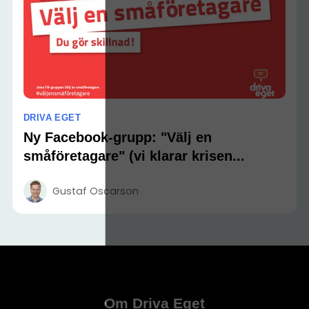
DRIVA EGET
Ny Facebook-grupp: "Välj en
småföretagare" (vi klarar krisen...
Gustaf Oscarson
Om Driva Eget