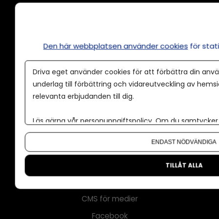
Annonsera
Den här webbplatsen använder cookies
för sta
Om cookies
Driva eget använder cookies för att förbättra din anvä
Våra användarvillkor
underlag till förbättring och vidareutveckling av hems
Policy för AI
relevanta erbjudanden till dig.
Annonspolicy
Läs gärna vår
personuppgiftspolicy
. Om du samtycker t
Tillgänglighet
Om du vill ändra ditt val i efterhand hittar du den möjl
ENDAST NÖDVÄNDIGA
Kontakt
Om oss
TILLÅT ALLA
Nyhetsbrev
CMS för medier
Facebook