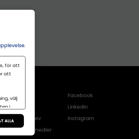
upplevelse.
, för att
r att
Kontakt
Facebook
ng, välj
ten i
Om oss
LinkedIn
lkor
Nyhetsbrev
Instagram
ÅT ALLA
CMS för medier