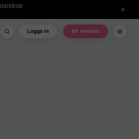
sterMinds
Logga in
Bli medlem