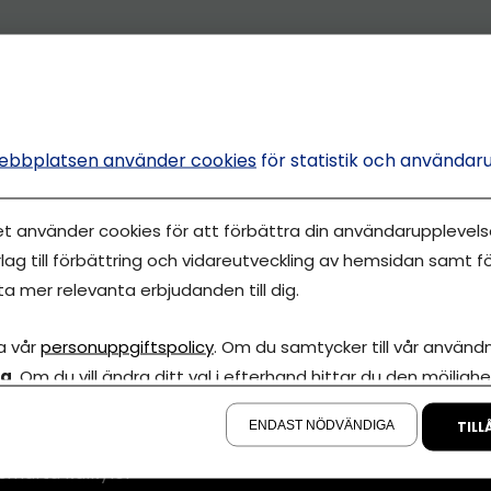
ebbplatsen använder cookies
för statistik och användar
et använder cookies för att förbättra din användarupplevelse
lag till förbättring och vidareutveckling av hemsidan samt fö
ta mer relevanta erbjudanden till dig.
Annonsera
a vår
personuppgiftspolicy
. Om du samtycker till vår användni
la
. Om du vill ändra ditt val i efterhand hittar du den möjlighe
Om cookies
iva Eget är en
å sidan.
00 000-tals
Våra användarvil
ENDAST NÖDVÄNDIGA
TILL
marknadsföring
Policy för AI
smarta kalkyler