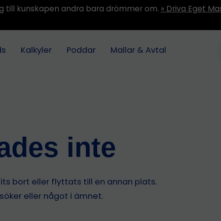
ång till kunskapen andra bara drömmer om.
» Driva Eget Ma
ds
Kalkyler
Poddar
Mallar & Avtal
tades inte
s bort eller flyttats till en annan plats.
 söker eller något i ämnet.