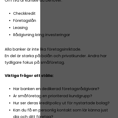
Om två år kanske du behöver:
Checkkredit
Företagslån
Leasing
Rådgivning kring investeringar
Alla banker är inte lika företagsinriktade.
En del är starka på bolån och privatkunder. Andra har
tydligare fokus på småföretag.
Viktiga frågor att ställa:
Har banken en dedikerad företagsrådgivare?
Är småföretag en prioriterad kundgrupp?
Hur ser deras kreditpolicy ut för nystartade bolag?
Kan du få en personlig kontakt som lär känna just
dig och ditt företag?