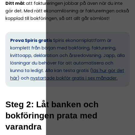
Ditt mål:
att faktureringen jobbar på även när du inte
gör det. Med rätt ekonomilösning är faktureringen också
kopplad till bokföringen, så att allt går sömlöst!
Prova Spiris gratis
Spiris ekonomiplattform är
komplett från början med bokföring, fakturering,
kvittoapp, deklaration och årsredovisning. Japp, alla
lösningar du behöver för att automatisera och
kunna ta ledigt. Alla kan testa gratis (
läs hur gör det
här
) och
nystartade bokför gratis i sex månader.
Steg 2: Låt banken och
bokföringen prata med
varandra