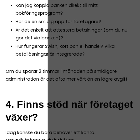
Kan jag koppla banken direkt till mitt
bokföringsprogram?
Har de en smidig app för företagare?
Är det enkelt att attestera betalningar (om du nu
gör det via banken)?
Hur fungerar Swish, kort och e-handel? Vilka
betallösningar är integrerade?
Om du sparar 2 timmar i månaden på smidigare
administration är det ofta mer värt än en lägre avgift.
4. Finns stöd när företaget
växer?
Idag kanske du bara behöver ett konto.