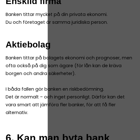
Enskild firma
Banken tittar mycket på din privata ekonomi.
Du och företaget är samma juridiska person.
Aktiebolag
Banken tittar på bolagets ekonomi och prognoser, men
ofta också på dig som ägare (för lån kan de kräva
borgen och andra säkerheter).
I båda fallen gör banken en riskbedömning.
Det är normalt – och inget personligt. Därför kan det
vara smart att jämföra fler banker, för att få fler
alternativ.
6. Kan man byta bank