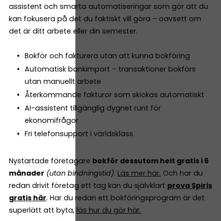
assistent och smarta automatiseringar som gör att du
kan fokusera på det du faktiskt vill göra – oavsett om
det är ditt arbete eller din semester.
Bokför och fakturera utan att kunna bokföring
Automatisk bankimport – transaktioner bokförs
utan manuellt arbete
Återkommande fakturor som skickas automatiskt
AI-assistent tillgänglig dygnet runt för
ekonomifrågor
Fri telefonsupport i världsklass
Nystartade företagare
bokför dessutom helt gratis i 6
månader
(utan bindningstid)
.
Läs mer här.
Och har du
redan drivit företag ett tag kan du självklart
prova Spiris
gratis här
. Har du redan ett bokföringsprogram är det
superlätt att byta,
läs hur du gör här.