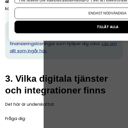
Läs gärna vår
personuppgiftspolicy
. Om du samtycker t
alla företagets (och dina privata) behov
, och som lär
Om du vill ändra ditt val i efterhand hittar du den möjl
känna hela din och företagets ekonomi.
ENDAST NÖDVÄNDIGA
TILLÅT ALLA
Tips från Nordea:
Hos oss på Nordea får du som
småföretagare flexibla bank- och
finansieringslösningar som hjälper dig växa.
Läs om
allt som ingår här.
3. Vilka digitala tjänster
och integrationer finns
Det här är underskattat.
Fråga dig: