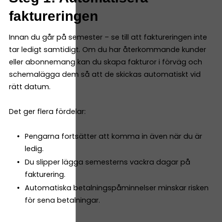
faktureringen
Innan du går på semester – se till att faktureringen inte
tar ledigt samtidigt. Om du har återkommande kunder
eller abonnemang kan du skapa fakturor i förväg och
schemalägga dem så att de skickas automatiskt vid
rätt datum.
Det ger flera fördelar:
Pengarna fortsätter att komma in även när du är
ledig.
Du slipper lägga semesterns vackra dagar på
fakturering.
Automatiska betalningspåminnelser minskar risken
för sena betalningar.