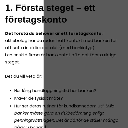
1. Första steget – ett
företagskonto
Det första du behöver är ett företagskonto.
I
aktiebolag har du redan haft kontakt med banken för
att sätta in aktiekapitalet (med bankintyg).
I en enskild firma är bankkontot ofta det första riktiga
steget.
Det du vill veta är:
Hur lång handläggningstid har banken?
Kräver de fysiskt möte?
Hur ser deras rutiner för kundkännedom ut?
(Alla
banker måste göra en riskbedömning enligt
penningtvättslagen. Det är därför de ställer många
frågor i början.)