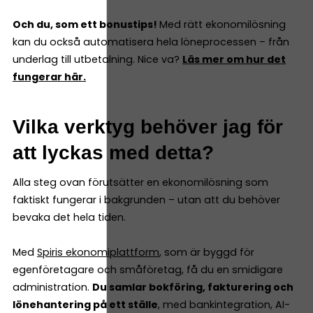
Och du, som ett bonustips!
Med rätt ekonomilösning
kan du också automatisera hela löneprocessen – från
underlag till utbetalning. Nice va?
Läs mer om hur det
fungerar här.
Vilka verktyg behöver jag för
att lyckas med detta?
Alla steg ovan förutsätter en ekonomilösning som
faktiskt fungerar i bakgrunden – utan att du behöver
bevaka det hela tiden.
Med
Spiris ekonomiplattform
, som är byggd för
egenföretagare och småföretag, få du en smidigare
administration.
Du samlar bokföring, fakturering och
lönehantering på ett ställe
, med bankintegration, AI-