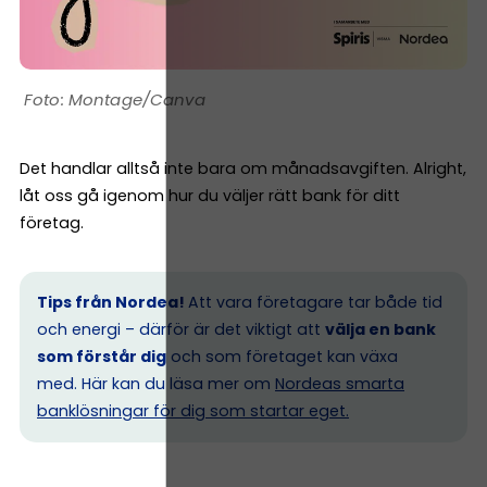
Montage/Canva
Det handlar alltså inte bara om månadsavgiften. Alright,
låt oss gå igenom hur du väljer rätt bank för ditt
företag.
Tips från Nordea!
Att vara företagare tar både tid
och energi – därför är det viktigt att
välja en bank
som förstår dig
och som företaget kan växa
med. Här kan du läsa mer om
Nordeas smarta
banklösningar för dig som startar eget.