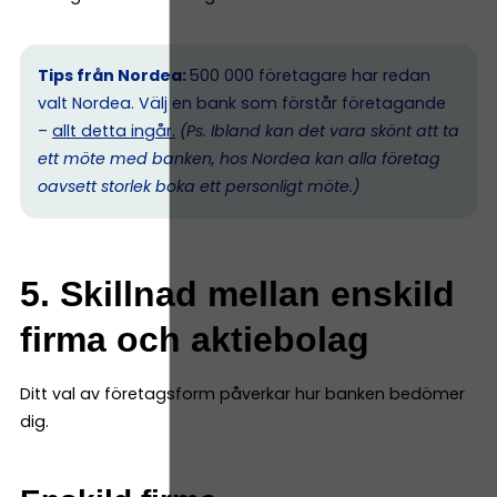
Tips från Nordea:
500 000 företagare har redan
valt Nordea. Välj en bank som förstår företagande
–
allt detta ingår.
(Ps. I
bland kan det vara skönt att ta
ett möte med banken, hos Nordea kan alla företag
oavsett storlek boka ett personligt möte.)
5. Skillnad mellan enskild
firma och aktiebolag
Ditt val av företagsform påverkar hur banken bedömer
dig.