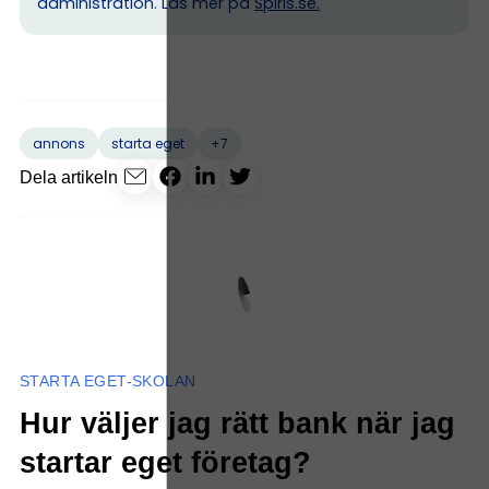
administration. Läs mer på
Spiris.se
.
+7
annons
starta eget
Dela artikeln
STARTA EGET-SKOLAN
Hur väljer jag rätt bank när jag
startar eget företag?