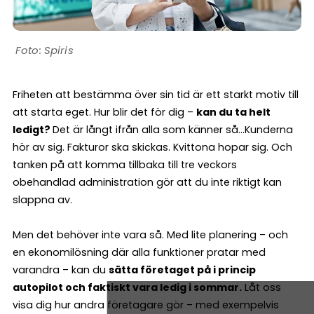
Spiris
Friheten att bestämma över sin tid är ett starkt motiv till
att starta eget. Hur blir det för dig –
kan du ta helt
ledigt?
Det är långt ifrån alla som känner så…Kunderna
hör av sig. Fakturor ska skickas. Kvittona hopar sig. Och
tanken på att komma tillbaka till tre veckors
obehandlad administration gör att du inte riktigt kan
slappna av.
Men det behöver inte vara så. Med lite planering – och
en ekonomilösning där alla funktioner pratar med
varandra – kan du
sätta företaget på i princip
autopilot och faktiskt vara ledig i sommar.
Låt oss
visa dig hur andra företagare gör – med exempelvis