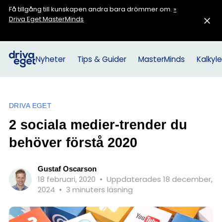
Få tillgång till kunskapen andra bara drömmer om.
»
Driva Eget MasterMinds
Nyheter
Tips & Guider
MasterMinds
Kalkyle
DRIVA EGET
2 sociala medier-trender du
behöver förstå 2020
Gustaf Oscarson
18 februari, 2020
•
Uppdaterades 18 december,
2024
•
3 minuters läsning