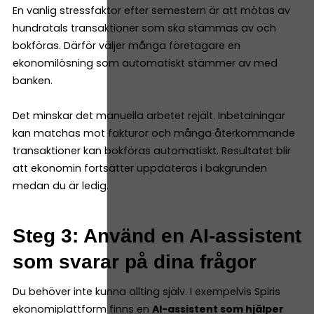
En vanlig stressfaktor efter semestern är att mötas av
hundratals transaktioner som ska stämmas av och
bokföras. Därför väljer många företagare en
ekonomilösning som automatiskt stämmer av med
banken.
Det minskar det manuella arbetet rejält. Inbetalningar
kan matchas mot fakturor och många återkommande
transaktioner kan bokföras automatiskt. Resultatet blir
att ekonomin fortsätter uppdateras i bakgrunden
medan du är ledig.
Steg 3: Använd en AI-assistent
som svarar på dina frågor
Du behöver inte kunna allting själv. I exempelvis Spiris
ekonomiplattform finns en
AI-assistent som hjälper