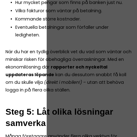
Hur mycket pengar som finns på banken just nu.
Vilka fakturor som väntar på betalning.
Kommande större kostnader.
Eventuella betalningar som förfaller under
ledigheten.
När du har en tydlig överblick vet du vad som väntar och
minskar risken för obehagliga överraskningar. Med en
ekonomilösning där
rapporter och nyckeltal
uppdateras löpande
kan du dessutom snabbt få koll
om du skulle vilja
(direkt i mobilen!)
– utan att behöva
logga in på flera olika ställen.
Steg 5: Låt olika lösningar
samverka
Många företagare använder flera olika verktyg för