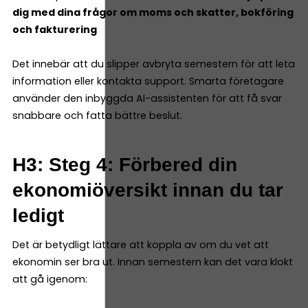
dig med dina frågor om moms och skatter, bokföring
och fakturering
Det innebär att du slipper avbryta semestern för att leta
information eller kontakta support. Smarta företagare
använder den inbyggda AI-assistenten för att få svar
snabbare och fatta bättre beslut.
H3: Steg 4: Förbered din
ekonomiöversikt innan du tar
ledigt
Det är betydligt lättare att koppla av om du vet att
ekonomin ser bra ut. Innan semestern kan det vara klokt
att gå igenom: