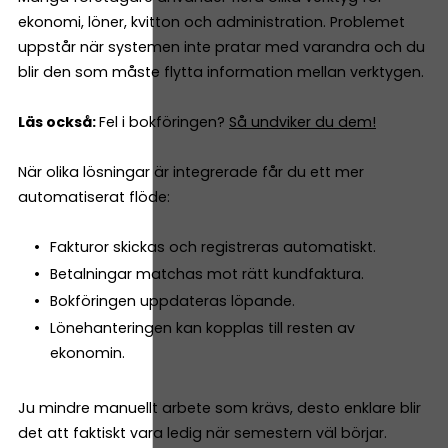
ekonomi, löner, kvitton och administration. Problemet
uppstår när systemen inte pratar med varandra och du
blir den som måste flytta information mellan verktygen.
Läs också:
Fel i bokföringen?
Så undviker du dem!
När olika lösningar är integrerade får du ett mer
automatiserat flöde:
Fakturor skickas och registreras automatiskt.
Betalningar matchas mot rätt kundfaktura.
Bokföringen uppdateras löpande.
Lönehanteringen kan kopplas till resten av
ekonomin.
Ju mindre manuellt arbete som krävs, desto enklare blir
det att faktiskt vara ledig när semestern väl börjar.