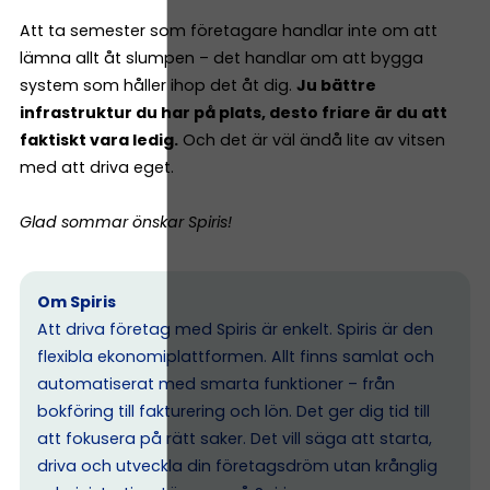
Att ta semester som företagare handlar inte om att
lämna allt åt slumpen – det handlar om att bygga
system som håller ihop det åt dig.
Ju bättre
infrastruktur du har på plats, desto friare är du att
faktiskt vara ledig.
Och det är väl ändå lite av vitsen
med att driva eget.
Glad sommar önskar Spiris!
Om Spiris
Att driva företag med Spiris är enkelt. Spiris är den
flexibla ekonomiplattformen. Allt finns samlat och
automatiserat med smarta funktioner – från
bokföring till fakturering och lön. Det ger dig tid till
att fokusera på rätt saker. Det vill säga att starta,
driva och utveckla din företagsdröm utan krånglig