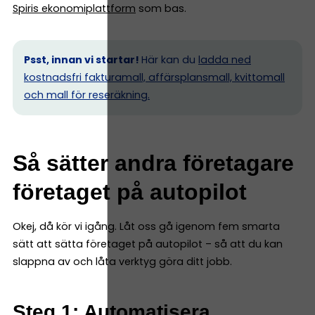
Spiris ekonomiplattform
som bas.
Psst, innan vi startar!
Här kan du
ladda ned
kostnadsfri fakturamall, affärsplansmall, kvittomall
och mall för reseräkning.
Så sätter andra företagare
företaget på autopilot
Okej, då kör vi igång. Låt oss gå igenom fem smarta
sätt att sätta företaget på autopilot – så att du kan
slappna av och låta verktyg göra ditt jobb.
Steg 1: Automatisera