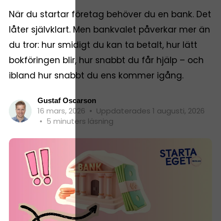
När du startar företag behöver du en bank. Det
låter självklart. Men bankvalet påverkar mer än
du tror: hur smidigt du kan ta betalt, hur lätt
bokföringen blir, hur snabbt du får hjälp – och
ibland hur snabbt du ens kommer igång.
Gustaf Oscarson
16 mars, 2026
•
Uppdaterades 1 augusti, 2026
•
5 minuters läsning