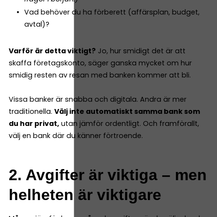
Vad behöver du ha förberett (affärsplan, budget,
avtal)?
Varför är detta viktigt?
Jo, hur smidigt det är att
skaffa företagskonto, säger ganska mycket om hur
smidig resten av resan med banken kommer att bli.
Vissa banker är snabba och digitala. Andra är mer
traditionella.
Välj inte automatiskt samma bank som
du har privat,
utan jämför ordentligt. Och framförallt,
välj en bank där du känner förtroende.
2. Avgifter är viktiga – men
helheten är viktigare