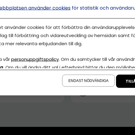
ebbplatsen använder cookies
för statistik och användar
et använder cookies för att förbättra din användarupplevelse
lag till förbättring och vidareutveckling av hemsidan samt fö
ta mer relevanta erbjudanden till dig.
SKOLAN
EKONOMISKOLAN
a man anlita
Skattefria förmåner
a vår
personuppgiftspolicy
. Om du samtycker till vår användni
sningsfirma – och
vad kan du ge dig sj
la
. Om du vill ändra ditt val i efterhand hittar du den möjlighe
a man tänka...
och anställda...
å sidan.
ENDAST NÖDVÄNDIGA
TILL
staf Oscarson
Gustaf Oscarson