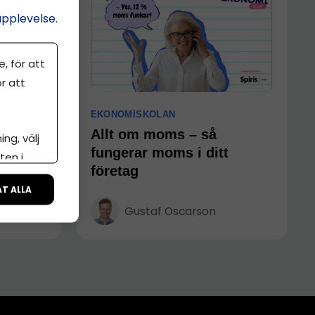
upplevelse.
, för att
r att
EKONOMISKOLAN
 2026 –
Allt om moms – så
ng, välj
älv
fungerar moms i ditt
ten i
företag
ÅT ALLA
Gustaf Oscarson