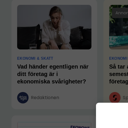
Anno
EKONOMI & SKATT
EKONOMI
Vad händer egentligen när
Så tar
ditt företag är i
semest
ekonomiska svårigheter?
företa
Redaktionen
Sp