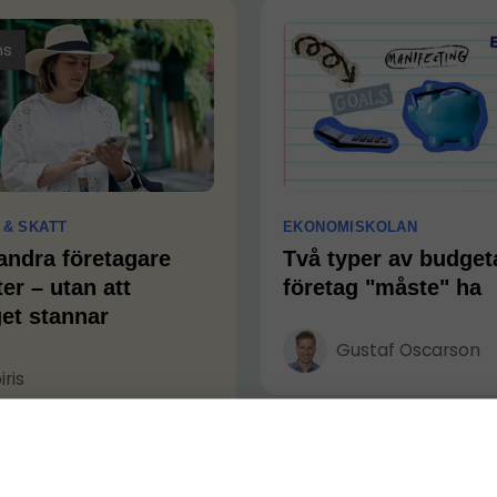
ns
 & SKATT
EKONOMISKOLAN
 andra företagare
Två typer av budgeta
er – utan att
företag "måste" ha
get stannar
Gustaf Oscarson
iris