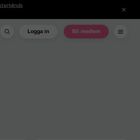
sterMinds
Logga in
Bli medlem