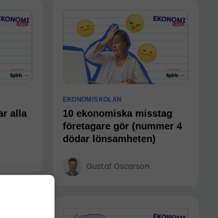
EKONOMISKOLAN
r alla
10 ekonomiska misstag
företagare gör (nummer 4
dödar lönsamheten)
Gustaf Oscarson