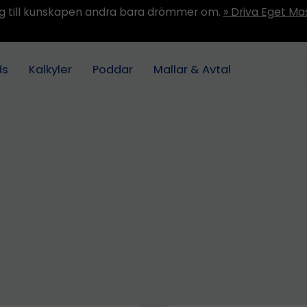
ång till kunskapen andra bara drömmer om.
» Driva Eget Ma
ds
Kalkyler
Poddar
Mallar & Avtal