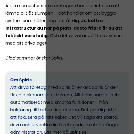
Att ta semester som företagare handlar inte om att
lämna allt åt slumpen – det handlar om att bygga
system som håller ihop det åt dig.
Ju bättre
infrastruktur du har på plats, desto friare är du att
faktiskt vara ledig.
Och det är väl ändå lite av vitsen
med att driva eget.
Glad sommar önskar Spiris!
Om Spiris
Att driva företag med Spiris är enkelt. Spiris är den
flexibla ekonomiplattformen. Allt finns samlat och
automatiserat med smarta funktioner – från
bokföring till fakturering och lön. Det ger dig tid till
att fokusera på rätt saker. Det vill säga att starta,
driva och utveckla din företagsdröm utan krånglig
administration. Läs mer på
Spiris.se
.