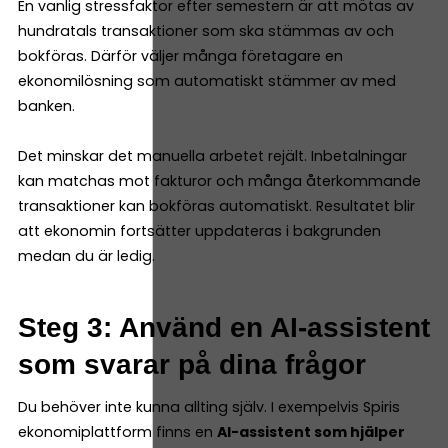
En vanlig stressfaktor efter semestern är att mötas av
hundratals transaktioner som ska stämmas av och
bokföras. Därför väljer många företagare en
ekonomilösning som automatiskt stämmer av med
banken.
Det minskar det manuella arbetet rejält. Inbetalningar
kan matchas mot fakturor och många återkommande
transaktioner kan bokföras automatiskt. Resultatet blir
att ekonomin fortsätter uppdateras i bakgrunden
medan du är ledig.
Steg 3: Använd en AI-assistent
som svarar på dina frågor
Du behöver inte kunna allting själv. I exempelvis Spiris
ekonomiplattform finns en
AI-assistent som hjälper