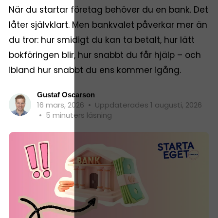
När du startar företag behöver du en bank. Det
låter självklart. Men bankvalet påverkar mer än
du tror: hur smidigt du kan ta betalt, hur lätt
bokföringen blir, hur snabbt du får hjälp – och
ibland hur snabbt du ens kommer igång.
Gustaf Oscarson
16 mars, 2026
•
Uppdaterades 1 augusti, 2026
•
5 minuters läsning