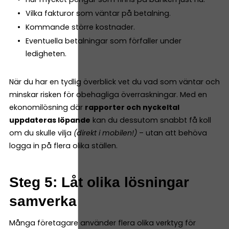
Vilka fakturor som väntar på betalning.
Kommande större kostnader.
Eventuella betalningar som förfaller under
ledigheten.
När du har en tydlig överblick vet du vad som väntar och
minskar risken för obehagliga överraskningar. Med en
ekonomilösning där
rapporter och nyckeltal
uppdateras löpande
kan du dessutom snabbt få koll
om du skulle vilja
(direkt i mobilen!)
– utan att behöva
logga in på flera olika ställen.
Steg 5: Låt olika lösningar
samverka
Många företagare använder flera olika verktyg för