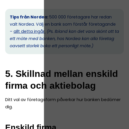
Tips från Nordea:
500 000 företagare har redan
valt Nordea. Välj en bank som förstår företagande
–
allt detta ingår.
(Ps. I
bland kan det vara skönt att ta
ett möte med banken, hos Nordea kan alla företag
oavsett storlek boka ett personligt möte.)
5. Skillnad mellan enskild
firma och aktiebolag
Ditt val av företagsform påverkar hur banken bedömer
dig.
Enskild firma