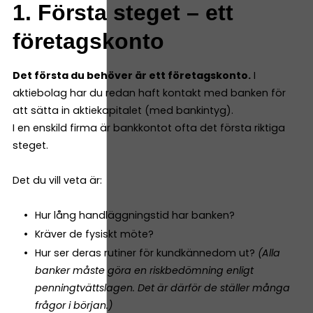
1. Första steget – ett
företagskonto
Det första du behöver är ett företagskonto.
I
aktiebolag har du redan haft kontakt med banken för
att sätta in aktiekapitalet (med bankintyg).
I en enskild firma är bankkontot ofta det första riktiga
steget.
Det du vill veta är:
Hur lång handläggningstid har banken?
Kräver de fysiskt möte?
Hur ser deras rutiner för kundkännedom ut?
(Alla
banker måste göra en riskbedömning enligt
penningtvättslagen. Det är därför de ställer många
frågor i början.)