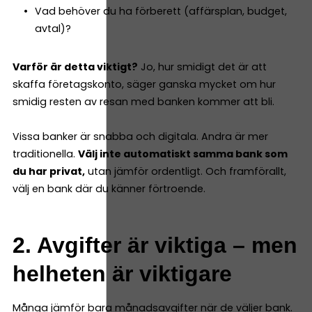
Vad behöver du ha förberett (affärsplan, budget,
avtal)?
Varför är detta viktigt?
Jo, hur smidigt det är att
skaffa företagskonto, säger ganska mycket om hur
smidig resten av resan med banken kommer att bli.
Vissa banker är snabba och digitala. Andra är mer
traditionella.
Välj inte automatiskt samma bank som
du har privat,
utan jämför ordentligt. Och framförallt,
välj en bank där du känner förtroende.
2. Avgifter är viktiga – men
helheten är viktigare
Många jämför bara månadsavgifter när de väljer bank.