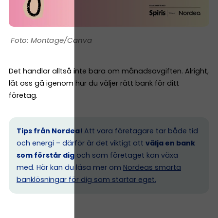
Montage/Canva
Det handlar alltså inte bara om månadsavgiften. Alright,
låt oss gå igenom hur du väljer rätt bank för ditt
företag.
Tips från Nordea!
Att vara företagare tar både tid
och energi – därför är det viktigt att
välja en bank
som förstår dig
och som företaget kan växa
med. Här kan du läsa mer om
Nordeas smarta
banklösningar för dig som startar eget.