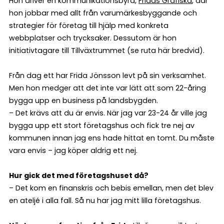
Hon driver en kommunikationsbyrå,
Fridas Grafiska
, där
hon jobbar med allt från varumärkesbyggande och
strategier för företag till hjälp med konkreta
webbplatser och trycksaker. Dessutom är hon
initiativtagare till Tillväxtrummet (se ruta här bredvid).
Från dag ett har Frida Jönsson levt på sin verksamhet.
Men hon medger att det inte var lätt att som 22-åring
bygga upp en business på landsbygden.
– Det krävs att du är envis. När jag var 23-24 år ville jag
bygga upp ett stort företagshus och fick tre nej av
kommunen innan jag ens hade hittat en tomt. Du måste
vara envis – jag köper aldrig ett nej.
Hur gick det med företagshuset då?
– Det kom en finanskris och bebis emellan, men det blev
en ateljé i alla fall. Så nu har jag mitt lilla företagshus.