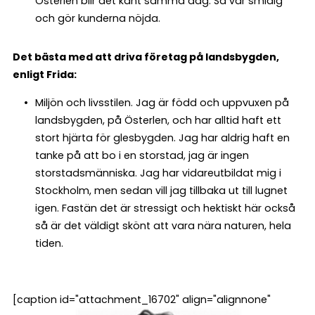
Österlen blir det känt samma dag. Så var smidig
och gör kunderna nöjda.
Det bästa med att driva företag på landsbygden,
enligt Frida:
Miljön och livsstilen. Jag är född och uppvuxen på
landsbygden, på Österlen, och har alltid haft ett
stort hjärta för glesbygden. Jag har aldrig haft en
tanke på att bo i en storstad, jag är ingen
storstadsmänniska. Jag har vidareutbildat mig i
Stockholm, men sedan vill jag tillbaka ut till lugnet
igen. Fastän det är stressigt och hektiskt här också
så är det väldigt skönt att vara nära naturen, hela
tiden.
[caption id="attachment_16702" align="alignnone"