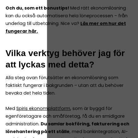
Och du, som ett bonustips!
Med rätt ekonomilösning
kan du också automatisera hela löneprocessen – från
underlag till utbetalning. Nice va?
Läs mer om hur det
fungerar här.
Vilka verktyg behöver jag för
att lyckas med detta?
Alla steg ovan förutsätter en ekonomilösning som
faktiskt fungerar i bakgrunden – utan att du behöver
bevaka det hela tiden.
Med
Spiris ekonomiplattform
, som är byggd för
egenföretagare och småföretag, få du en smidigare
administration.
Du samlar bokföring, fakturering och
lönehantering på ett ställe
, med bankintegration, AI-