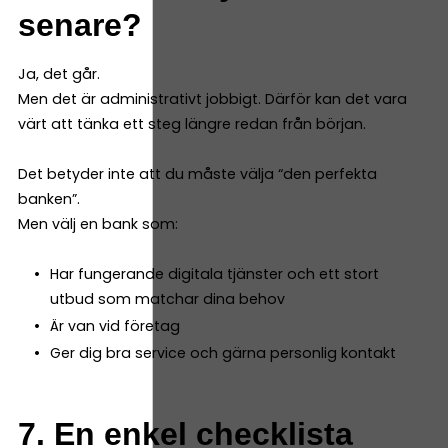
senare?
Ja, det går.
Men det är administrativt jobbigt. Därför kan det vara
värt att tänka ett steg längre redan från början.
Det betyder inte att du måste välja “den perfekta
banken”.
Men välj en bank som:
Har fungerande digitala tjänster och ett stort
utbud som matchar dina behov
Är van vid företag
Ger dig bra service och gärna personlig kontakt
7. En enkel checklista