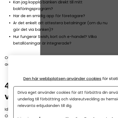
Kan jag koppla banken direkt till mitt
bokföringsprogram?
Har de en smidig app för företagare?
Är det enkelt att attestera betalningar (om du nu
gör det via banken)?
Hur fungerar Swish, kort och e-handel? Vilka
betallösningar är integrerade?
Om du sparar 2 timmar i månaden på smidigare
administration är det ofta mer värt än en lägre avgift.
Den här webbplatsen använder cookies
för sta
4. Finns stöd när företaget
Driva eget använder cookies för att förbättra din anvä
växer?
underlag till förbättring och vidareutveckling av hems
relevanta erbjudanden till dig.
Idag kanske du bara behöver ett konto.
Om två år kanske du behöver: