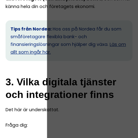
känna hela din och företagets ekonomi.
Tips från Nordea:
Hos oss på Nordea får du som
småföretagare flexibla bank- och
finansieringslösningar som hjälper dig växa.
Läs om
allt som ingår här.
3. Vilka digitala tjänster
och integrationer finns
Det här är underskattat.
Fråga dig: