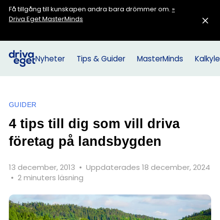
Få tillgång till kunskapen andra bara drömmer om.
»
Driva Eget MasterMinds
Nyheter
Tips & Guider
MasterMinds
Kalkyle
GUIDER
4 tips till dig som vill driva
företag på landsbygden
13 december, 2013
•
Uppdaterades 18 december, 2024
•
2 minuters läsning