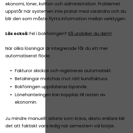
ekonomi, löner, kvitton och administration. Problemet
uppstår när systemen inte pratar med varandra och du
blir den som måste flytta information mellan verktygen.
Läs också:
Fel i bokföringen?
Så undviker du dem!
När olika lösningar är integrerade får du ett mer
automatiserat flöde:
Fakturor skickas och registreras automatiskt.
Betalningar matchas mot rätt kundfaktura.
Bokföringen uppdateras löpande.
Lönehanteringen kan kopplas till resten av
ekonomin.
Ju mindre manuellt arbete som krävs, desto enklare blir
det att faktiskt vara ledig när semestern väl börjar.