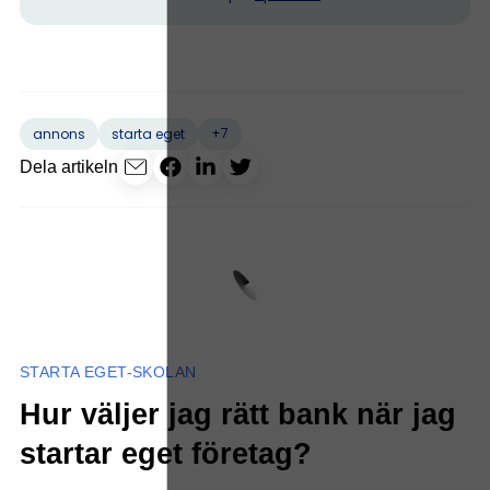
+7
annons
starta eget
Dela artikeln
STARTA EGET-SKOLAN
Hur väljer jag rätt bank när jag
startar eget företag?