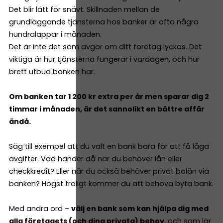
Det blir lätt för snävt. Skillnaden mellan de
grundläggande tjänsterna hos banker är ofta några
hundralappar i månaden.
Det är inte det som avgör om ditt företag lyckas. Det
viktiga är hur tjänsterna fungerar i vardagen, och hur
brett utbud banken har.
Om banken tar 1 200 kr extra per år men sparar dig 2
timmar i månaden, är det sannolikt en bättre affär
ändå.
Säg till exempel att du valt en bank bara för att få låga
avgifter. Vad händer då när du behöver lån eller
checkkredit? Eller när du också behöver privat bolån via
banken? Högst troligt kommer du att behöva byta bank.
Med andra ord –
välj en bank som kan hjälpa dig med
alla företagets (och dina privata) behov
, och som lär