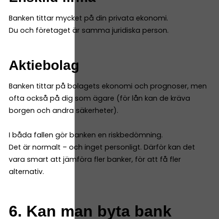
Banken tittar mycket på din privata ekonomi.
Du och företaget är samma juridiska person.
Aktiebolag
Banken tittar på bolagets ekonomi och prognoser, men
ofta också på dig som ägare (för lån kan de kräva
borgen och andra säkerheter).
I båda fallen gör banken en riskbedömning.
Det är normalt – och inget personligt. Därför kan det
vara smart att jämföra fler banker, för att få fler
alternativ.
6. Kan man byta bank