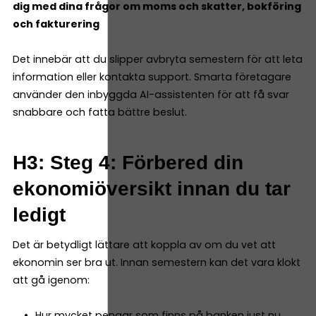
dig med dina frågor om moms och skatter, bokföring
och fakturering
Det innebär att du slipper avbryta semestern för att leta
information eller kontakta support. Smarta företagare
använder den inbyggda AI-assistenten för att få svar
snabbare och fatta bättre beslut.
H3: Steg 4: Förbered din
ekonomiöversikt innan du tar
ledigt
Det är betydligt lättare att koppla av om du vet att
ekonomin ser bra ut. Innan semestern kan det vara klokt
att gå igenom:
Hur mycket pengar som finns på banken just nu.