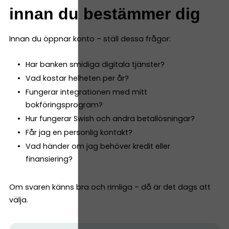
innan du bestämmer dig
Innan du öppnar konto – ställ dessa frågor:
Har banken smidiga digitala tjänster?
Vad kostar helheten per år?
Fungerar integrationen med mitt
bokföringsprogram?
Hur fungerar Swish och andra betallösningar?
Får jag en personlig kontakt?
Vad händer om jag behöver kredit eller
finansiering?
Om svaren känns bra och rimliga – då är det dags att
välja.