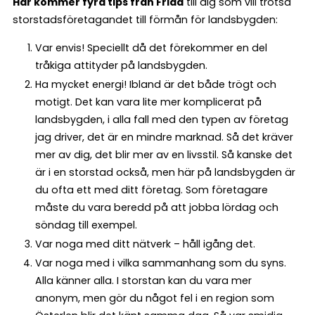
Här kommer fyra tips från Frida
till dig som vill trotsa
storstadsföretagandet till förmån för landsbygden:
Var envis! Speciellt då det förekommer en del
tråkiga attityder på landsbygden.
Ha mycket energi! Ibland är det både trögt och
motigt. Det kan vara lite mer komplicerat på
landsbygden, i alla fall med den typen av företag
jag driver, det är en mindre marknad. Så det kräver
mer av dig, det blir mer av en livsstil. Så kanske det
är i en storstad också, men här på landsbygden är
du ofta ett med ditt företag. Som företagare
måste du vara beredd på att jobba lördag och
söndag till exempel.
Var noga med ditt nätverk – håll igång det.
Var noga med i vilka sammanhang som du syns.
Alla känner alla. I storstan kan du vara mer
anonym, men gör du något fel i en region som