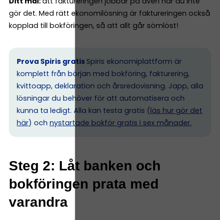
Ditt mål:
att faktureringen jobbar på även när du inte
gör det. Med rätt ekonomilösning är faktureringen också
kopplad till bokföringen, så att allt går sömlöst!
Prova Spiris gratis
Spiris ekonomiplattform är
komplett från början med bokföring, fakturering,
kvittoapp, deklaration och årsredovisning. Japp, alla
lösningar du behöver för att automatisera och
kunna ta ledigt. Alla kan testa gratis (
läs hur gör det
här
) och
nystartade bokför gratis i sex månader.
Steg 2: Låt banken och
bokföringen prata med
varandra