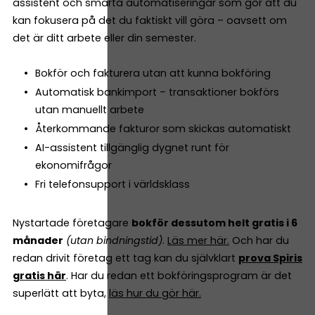
assistent och smarta automatiseringar som gör att du
kan fokusera på det du faktiskt vill göra – oavsett om
det är ditt arbete eller din semester.
Bokför och fakturera utan att kunna bokföring
Automatisk bankimport – transaktioner bokförs
utan manuellt arbete
Återkommande fakturor som skickas automatiskt
AI-assistent tillgänglig dygnet runt för
ekonomifrågor
Fri telefonsupport i världsklass
Nystartade företagare
bokför dessutom helt gratis i 6
månader
(utan bindningstid)
.
Läs mer här.
Och har du
redan drivit företag ett tag kan du självklart
prova Spiris
gratis här
. Har du redan ett bokföringsprogram är det
superlätt att byta,
läs hur du gör här.