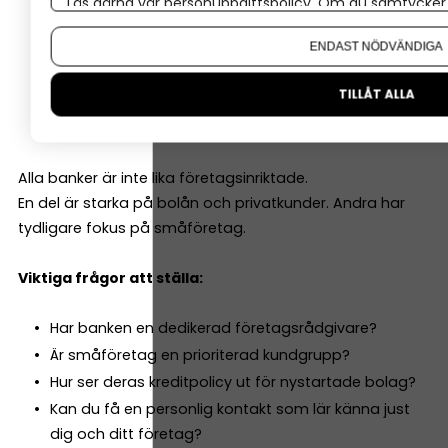
Läs gärna vår
personuppgiftspolicy
. Om du samtycker t
Om du vill ändra ditt val i efterhand hittar du den möjl
Checkkredit
ENDAST NÖDVÄNDIGA
Företagslån
TILLÅT ALLA
Leasing
Rådgivning kring investeringar
Alla banker är inte lika företagsinriktade.
En del är starka på bolån och privatkunder. Andra har
tydligare fokus på småföretag.
Viktiga frågor att ställa:
Har banken en dedikerad företagsrådgivare?
Är småföretag en prioriterad kundgrupp?
Hur ser deras kreditpolicy ut för nystartade bolag?
Kan du få en personlig kontakt som lär känna just
dig och ditt företag?