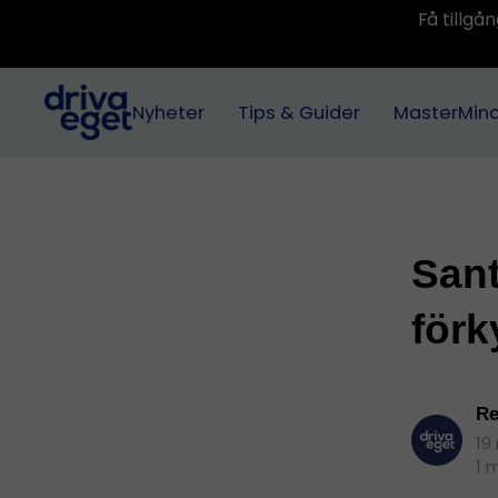
Få tillg
Nyheter
Tips & Guider
MasterMin
Sant
förk
Re
19
1 