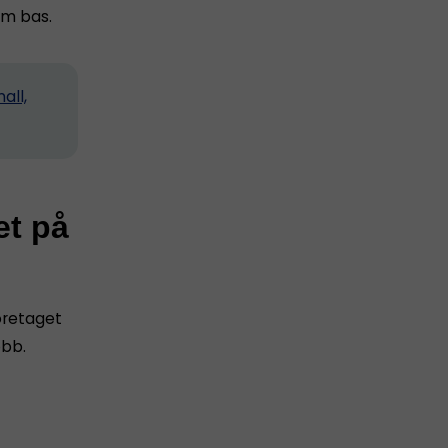
m bas.
all,
et på
företaget
obb.