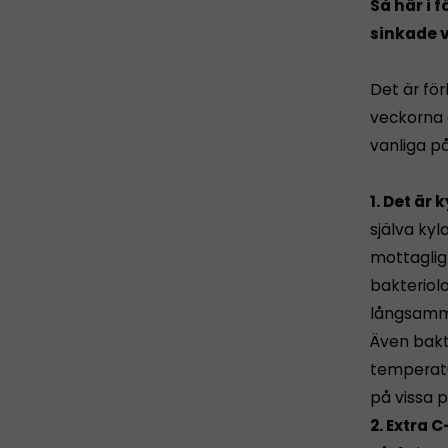
Så här i 
sinkade v
Det är fö
veckorna a
vanliga p
1. Det är
själva kyl
mottaglig f
bakteriolo
långsamma
Även bakte
temperatu
på vissa 
2. Extra 