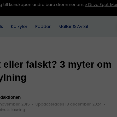
ång till kunskapen andra bara drömmer om.
» Driva Eget Ma
ds
Kalkyler
Poddar
Mallar & Avtal
 eller falskt? 3 myter om
ylning
daktionen
 november, 2015
•
Uppdaterades 18 december, 2024
•
minuts läsning