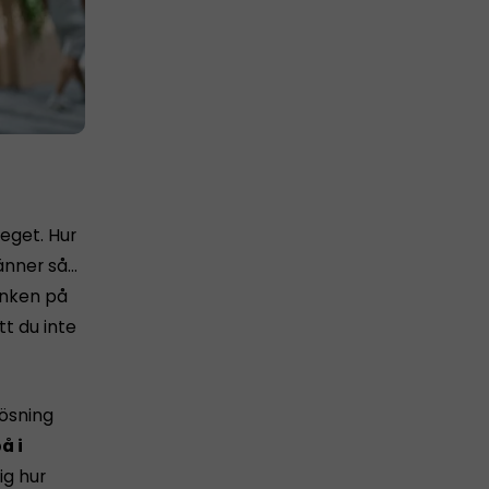
 eget. Hur
känner så…
tanken på
tt du inte
lösning
å i
ig hur