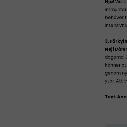
Nja!
Visse
immunförs
behöver ti
intensivt 
3. Förkyl
Nej!
Därem
dagarna. 
känner att
genom nys
ytor. Att 
Text: An