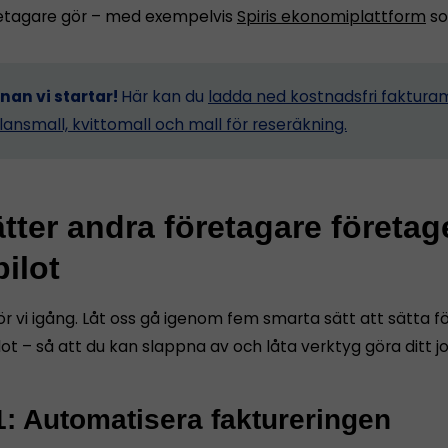
etagare gör – med exempelvis
Spiris ekonomiplattform
so
nnan vi startar!
Här kan du
ladda ned kostnadsfri fakturam
lansmall, kvittomall och mall för reseräkning.
tter andra företagare företag
ilot
ör vi igång. Låt oss gå igenom fem smarta sätt att sätta 
ot – så att du kan slappna av och låta verktyg göra ditt j
1: Automatisera faktureringen