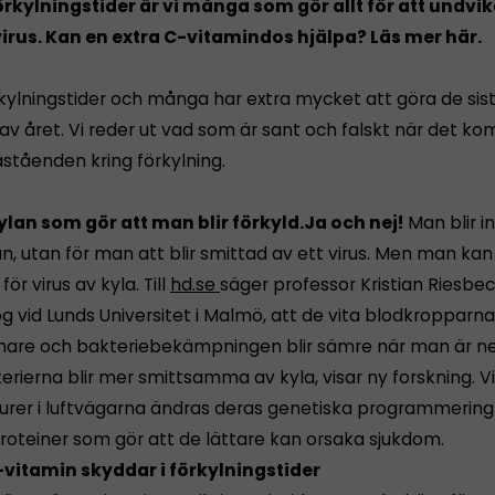
förkylningstider är vi många som gör allt för att undvika
irus. Kan en extra C-vitamindos hjälpa? Läs mer här.
rkylningstider och många har extra mycket att göra de sis
v året. Vi reder ut vad som är sant och falskt när det kom
åståenden kring förkylning.
 kylan som gör att man blir förkyld.
Ja och nej!
Man blir in
an, utan för man att blir smittad av ett virus. Men man kan
ör virus av kyla. Till
hd.se
säger professor Kristian Riesbeck
g vid Lunds Universitet i Malmö, att de vita blodkropparn
re och bakteriebekämpningen blir sämre när man är ne
rierna blir mer smittsamma av kyla, visar ny forskning. Vi
rer i luftvägarna ändras deras genetiska programmering 
proteiner som gör att de lättare kan orsaka sjukdom.
C-vitamin skyddar i förkylningstider