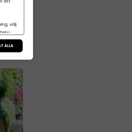
r att
 av
ra
ng, välj
ten i
ÅT ALLA