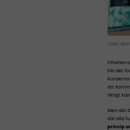
Spir
Friheten a
blir det fö
Kunderna h
att komma 
riktigt ka
Men det b
där alla 
princip a