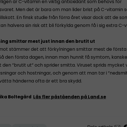
rligen är C-vitamin en viktig antioxidant som behövs för
varet. Men det är bara om man lider brist på C-vitamin
llskott. En finsk studie från förra året visar dock att de so
kan halvera sin risk att bli förkylda genom få i sig extra C-v
ning smittar mest just innan den brutit ut
ot stämmer det att förkylningen smittar mest de första
Så den första dagen, innan man hunnit få symtom, kansk
 den ”brutit ut” och sprider smitta. Viruset sprids mycket v
ningar och hostningar, och genom att man tar i ”nedsmi
tvätta händerna ofta är ett bra skydd.
nika Boltegård
Läs fler påståenden på Land.se