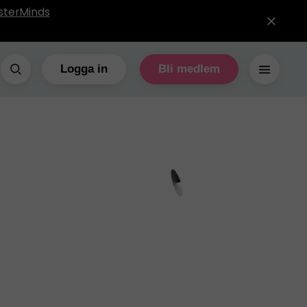
sterMinds
Logga in
Bli medlem