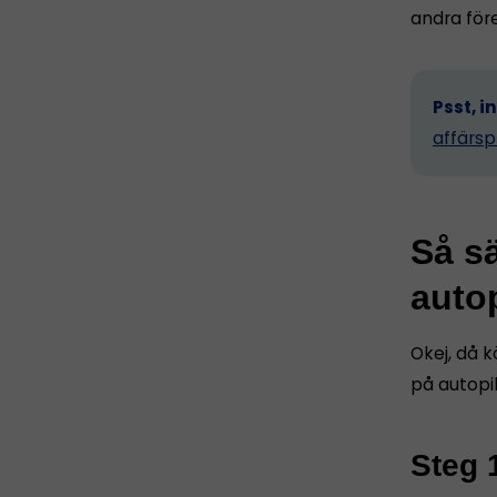
andra för
Psst, i
affärsp
Så sä
autop
Okej, då k
på autopil
Steg 