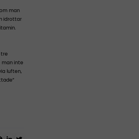
 som man
m idrottar
itamin.
 tre
e man inte
ia luften,
ttade”