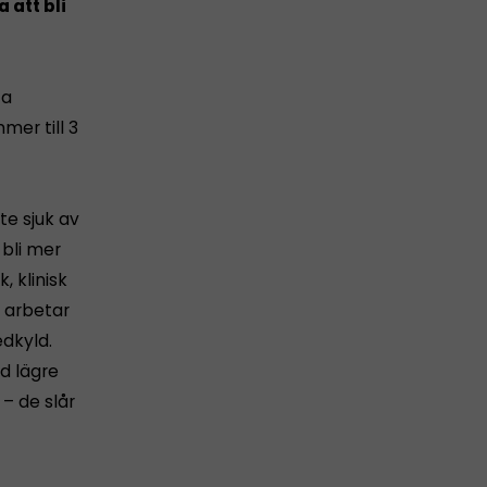
 att bli
ta
mer till 3
te sjuk av
 bli mer
, klinisk
a arbetar
dkyld.
d lägre
– de slår