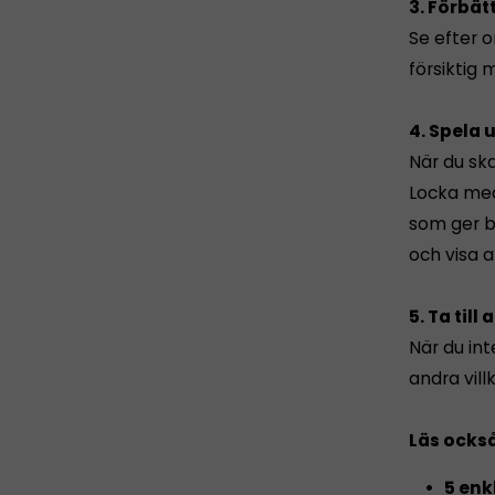
3. Förbät
Se efter 
försiktig
4. Spela 
När du ska
Locka med
som ger bä
och visa 
5. Ta till
När du in
andra vill
Läs också
5 enk