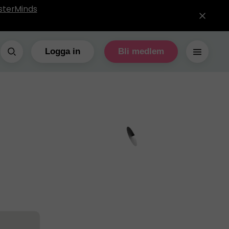
sterMinds
Logga in
Bli medlem