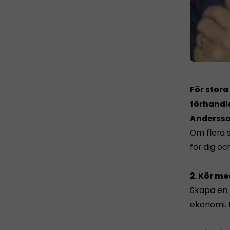
För stora
förhandl
Andersson
Om flera s
för dig o
2. Kör me
Skapa en 
ekonomi. R