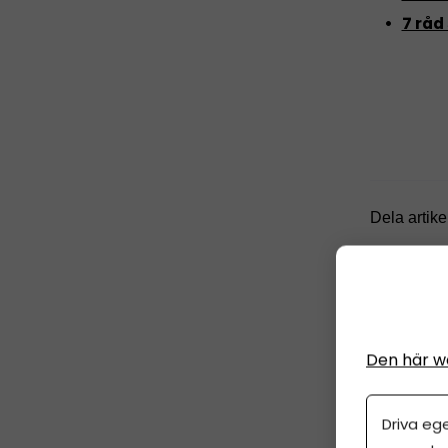
7 råd
Dela artike
Den här w
ANNO
Driva eg
PARTNER