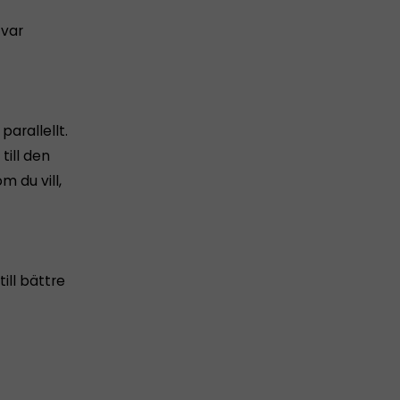
 var
arallellt.
till den
m du vill,
ill bättre