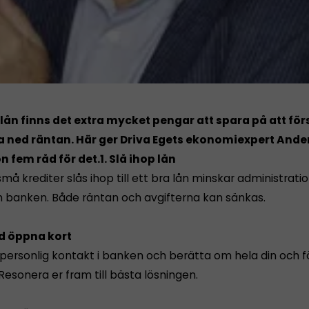
 lån finns det extra mycket pengar att spara på att fö
a ned räntan. Här ger Driva Egets ekonomiexpert Ande
 fem råd för det.
1. Slå ihop lån
må krediter slås ihop till ett bra lån minskar administrat
ch banken. Både räntan och avgifterna kan sänkas.
d öppna kort
personlig kontakt i banken och berätta om hela din och 
esonera er fram till bästa lösningen.