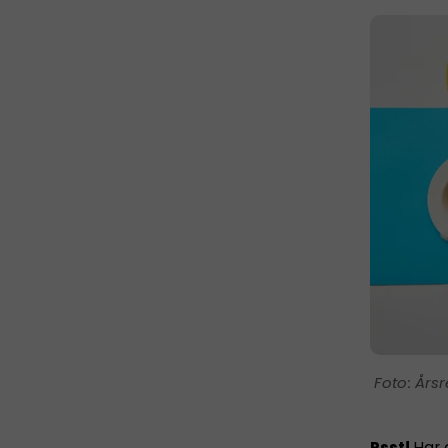
Årsr
Psst!
Har 