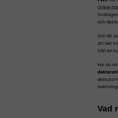
Online hä
företagar
och dekla
Och låt os
att det k
från en ko
Har du re
deklarati
dessutom 
bokföring
Vad m