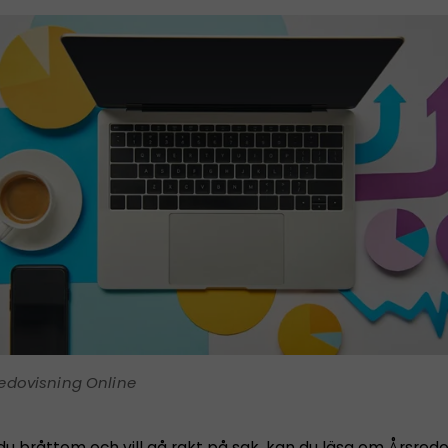
edovisning Online
du bråttom och vill gå rakt på sak, kan du läsa om
Årsredo