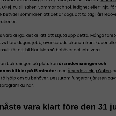
r
. Okej, nu till saken: Sommar och sol, ledighet eller? Nja, 
e betyder sommaren att det är dags att ta tag i årsredov
rationen.
s vara ärliga, det är lätt att skjuta upp detta. Många före
rävs flera dagars jobb, avancerade ekonomikunskaper eller
nsult för att bli klar. Men så behöver det inte vara.
dan bokföringen på plats kan
årsredovisningen och
onen bli klar på 15 minuter
med
Årsredovisning Online
, 
få hjälp om du behöver. Dessutom fungerar tjänsten oavs
sprogram du har.
åste vara klart före den 31 ju