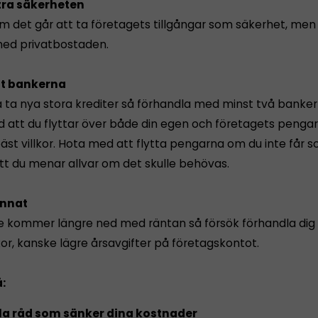
tra säkerheten
om det går att ta företagets tillgångar som säkerhet, men
 med privatbostaden.
ut bankerna
 ta nya stora krediter så förhandla med minst två banker p
 att du flyttar över både din egen och företagets pengar 
st villkor. Hota med att flytta pengarna om du inte får so
att du menar allvar om det skulle behövas.
 annat
te kommer längre ned med räntan så försök förhandla dig t
kor, kanske lägre årsavgifter på företagskontot.
:
la råd som sänker dina kostnader