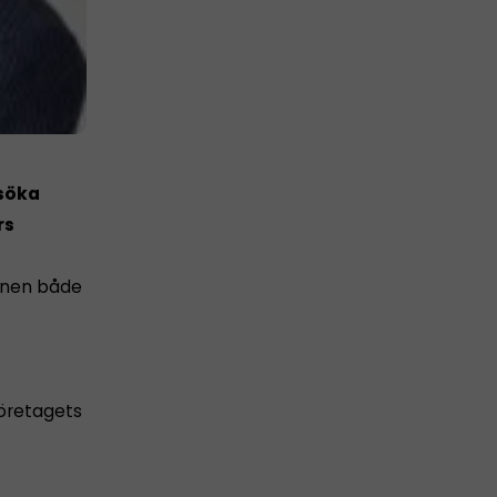
rsöka
rs
ionen både
företagets