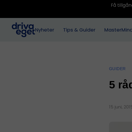
Få tillg
Nyheter
Tips & Guider
MasterMin
GUIDER
5 rå
15 juni, 20