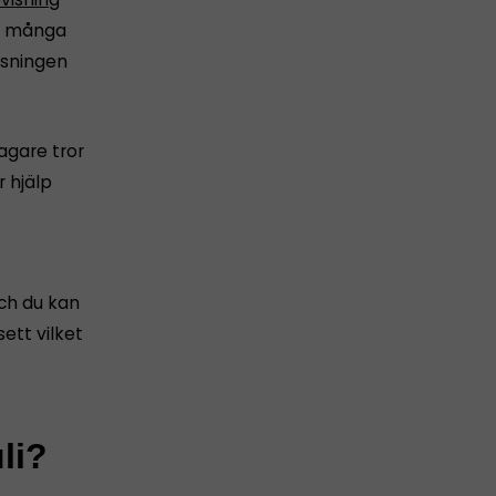
för många
isningen
tagare tror
 hjälp
och du kan
ett vilket
li?