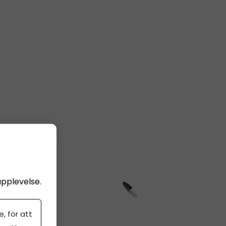
upplevelse.
, för att