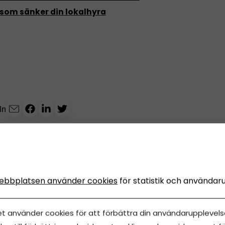
 som sänker din lokalhyra
ln
ebbplatsen använder cookies
för statistik och användar
NS
Innehåll från
Årsredovisning Online
et använder cookies för att förbättra din användarupplevelse