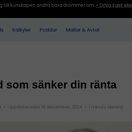
ång till kunskapen andra bara drömmer om.
» Driva Eget Ma
ds
Kalkyler
Poddar
Mallar & Avtal
d som sänker din ränta
15
•
Uppdaterades 18 december, 2024
•
1 minuts läsning