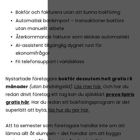
Bokför och fakturera utan att kunna bokföring
Automatisk bankimport – transaktioner bokförs
utan manuellt arbete
Återkommande fakturor som skickas automatiskt
AI-assistent tillgänglig dygnet runt för
ekonomifrågor
Fri telefonsupport i världsklass
Nystartade företagare
bokför dessutom helt gratis i 6
månader
(utan bindningstid)
.
Läs mer här.
Och har du
redan drivit företag ett tag kan du självklart
prova Spiris
gratis här
. Har du redan ett bokföringsprogram är det
superlätt att byta,
läs hur du gör här.
Att ta semester som företagare handlar inte om att
lämna allt åt slumpen – det handlar om att bygga