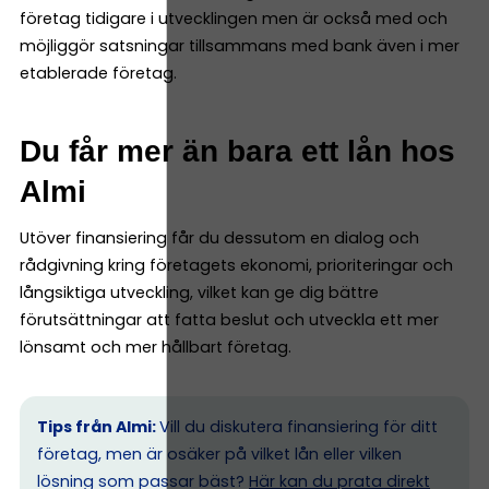
företag tidigare i utvecklingen men är också med och
möjliggör satsningar tillsammans med bank även i mer
etablerade företag.
Du får mer än bara ett lån hos
Almi
Utöver finansiering får du dessutom en dialog och
rådgivning kring företagets ekonomi, prioriteringar och
långsiktiga utveckling, vilket kan ge dig bättre
förutsättningar att fatta beslut och utveckla ett mer
lönsamt och mer hållbart företag.
Tips från Almi:
Vill du diskutera finansiering för ditt
företag, men är osäker på vilket lån eller vilken
lösning som passar bäst?
Här kan du prata direkt