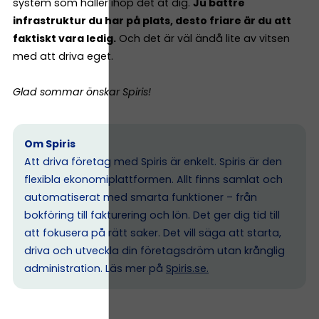
system som håller ihop det åt dig.
Ju bättre
infrastruktur du har på plats, desto friare är du att
faktiskt vara ledig.
Och det är väl ändå lite av vitsen
med att driva eget.
Glad sommar önskar Spiris!
Om Spiris
Att driva företag med Spiris är enkelt. Spiris är den
flexibla ekonomiplattformen. Allt finns samlat och
automatiserat med smarta funktioner – från
bokföring till fakturering och lön. Det ger dig tid till
att fokusera på rätt saker. Det vill säga att starta,
driva och utveckla din företagsdröm utan krånglig
administration. Läs mer på
Spiris.se
.