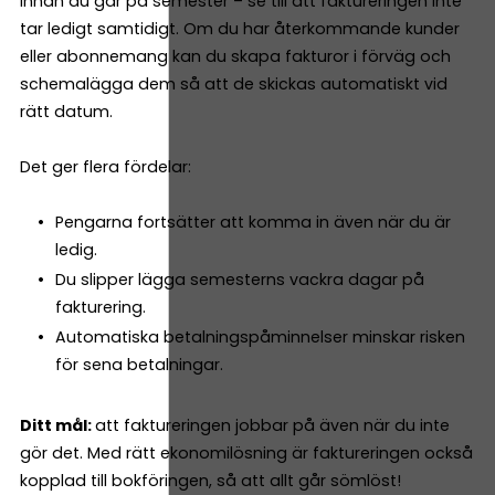
Innan du går på semester – se till att faktureringen inte
tar ledigt samtidigt. Om du har återkommande kunder
eller abonnemang kan du skapa fakturor i förväg och
schemalägga dem så att de skickas automatiskt vid
rätt datum.
Det ger flera fördelar:
Pengarna fortsätter att komma in även när du är
ledig.
Du slipper lägga semesterns vackra dagar på
fakturering.
Automatiska betalningspåminnelser minskar risken
för sena betalningar.
Ditt mål:
att faktureringen jobbar på även när du inte
gör det. Med rätt ekonomilösning är faktureringen också
kopplad till bokföringen, så att allt går sömlöst!