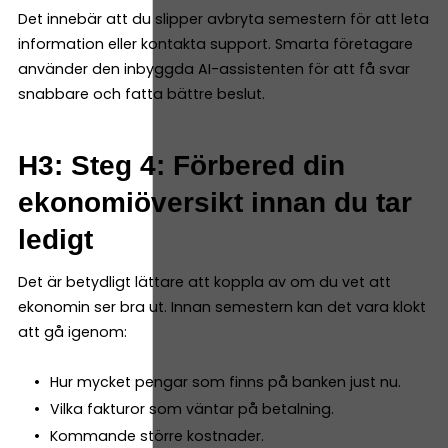
Det innebär att du slipper avbryta semestern för att leta
information eller kontakta support. Smarta företagare
använder den inbyggda AI-assistenten för att få svar
snabbare och fatta bättre beslut.
H3: Steg 4: Förbered din
ekonomiöversikt innan du tar
ledigt
Det är betydligt lättare att koppla av om du vet att
ekonomin ser bra ut. Innan semestern kan det vara klokt
att gå igenom:
Hur mycket pengar som finns på banken just nu.
Vilka fakturor som väntar på betalning.
Kommande större kostnader.