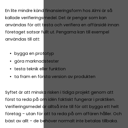
En lite mindre känd finansieringsform hos Almi är så
kallade verifieringsmedel. Det är pengar som kan
användas för att testa och verifiera en affärsidé innan
företaget satsar fullt ut. Pengarna kan till exempel
användas till att:
bygga en prototyp
göra marknadstester
testa teknik eller funktion
ta fram en första version av produkten
Syftet är att minska risken i tidiga projekt genom att
först ta reda på om idén faktiskt fungerar i praktiken.
Verifieringsmedel är alltså inte till för att bygga ett helt
företag – utan för att ta reda på om affären håller. Och
bäst av allt – de behöver normalt inte betalas tillbaka.