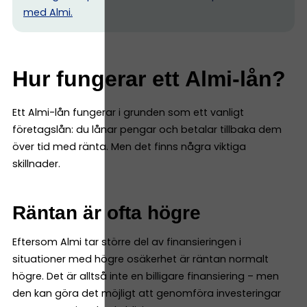
med Almi.
Hur fungerar ett Almi-lån?
Ett Almi-lån fungerar i grunden som ett vanligt
företagslån: du lånar pengar och betalar tillbaka dem
över tid med ränta. Men det finns några viktiga
skillnader.
Räntan är ofta högre
Eftersom Almi tar större del av finansieringen i
situationer med högre osäkerhet är räntan normalt
högre. Det är alltså inte en billigare finansiering – men
den kan göra det möjligt att genomföra investeringar