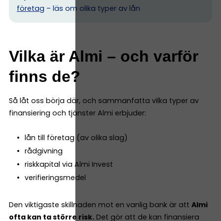
företag
– läs om olika typer av lån
Vilka är Almi – och varför
finns de?
Så låt oss börja där, och sammanfatta vilka typer av
finansiering och tjänster Almi erbjuder:
lån till företag (av olika slag)
rådgivning
riskkapital via Almi Invest
verifieringsmedel
Den viktigaste skillnaden mot en vanlig bank är att
Almi
ofta kan ta större risk.
Det gör att de kan finansiera