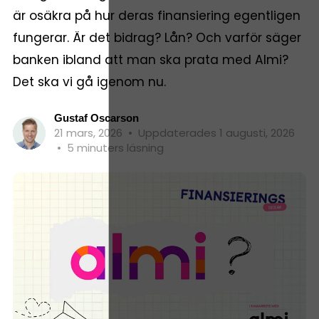
är osäkra på hur deras finansiering egentligen
fungerar. Är det bidrag? Lån? Och varför säger
banken ibland att man ska prata med Almi?
Det ska vi gå igenom nu.
Gustaf Oscarson
21 mars, 2026
•
Uppdaterades 1 augusti, 2026
•
5 minuters läsning