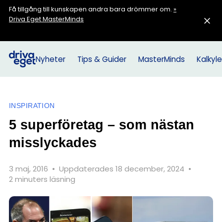
Få tillgång till kunskapen andra bara drömmer om.
»
Driva Eget MasterMinds
Nyheter
Tips & Guider
MasterMinds
Kalkyle
INSPIRATION
5 superföretag – som nästan
misslyckades
3 maj, 2016
•
Uppdaterades 18 december, 2024
•
2 minuters läsning