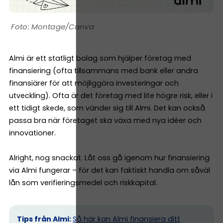
Montage/Canva
Almi är ett statligt bolag som hjälper företag med
finansiering (ofta tillsammans med bank eller andra
finansiärer för att möjliggöra investeringar och
utveckling). Ofta är det företag med lite högre risk, eller i
ett tidigt skede, som vänder sig till Almi. Det kan också
passa bra när företaget ska växa med nya idéer och
innovationer.
Alright, nog snackat. Låt oss gå igenom hur finansiering
via Almi fungerar – för det kan faktiskt handla om såväl
lån som verifieringsmedel och riskkapital.
Tips från Almi:
Så här kan Almi finansiera ditt