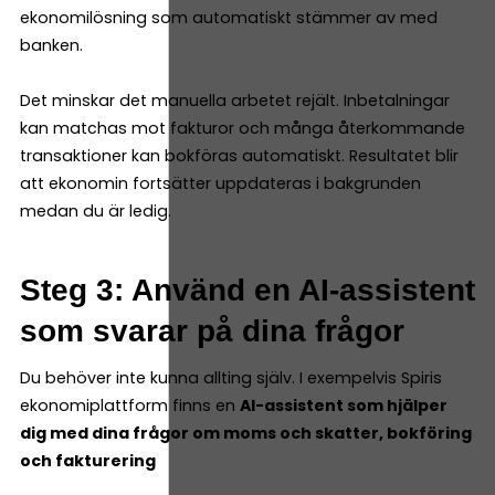
ekonomilösning som automatiskt stämmer av med
banken.
Det minskar det manuella arbetet rejält. Inbetalningar
kan matchas mot fakturor och många återkommande
transaktioner kan bokföras automatiskt. Resultatet blir
att ekonomin fortsätter uppdateras i bakgrunden
medan du är ledig.
Steg 3: Använd en AI-assistent
som svarar på dina frågor
Du behöver inte kunna allting själv. I exempelvis Spiris
ekonomiplattform finns en
AI-assistent som hjälper
dig med dina frågor om moms och skatter, bokföring
och fakturering