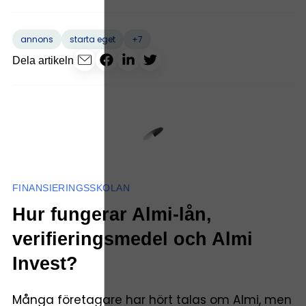
+7
annons
starta eget
Dela artikeln
FINANSIERINGSSKOLAN
Hur fungerar Almi-lån,
verifieringsmedel och Almi
Invest?
Många företagare har hört talas om Almi, men