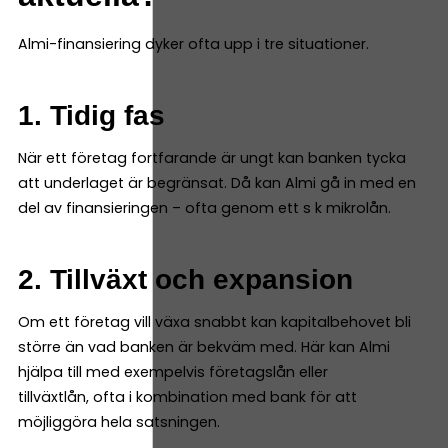
Almi-finansiering dyker ofta upp i tre situationer.
1. Tidig fas
När ett företag fortfarande är ungt kan banken tycka
att underlaget är begränsat. Då kan Almi gå in med en
del av finansieringen – ofta genom ett s k mikrolån.
2. Tillväxt och expansion
Om ett företag vill växa snabbt kan kapitalbehovet bli
större än vad banken är bekväm med. Här kan Almi
hjälpa till med exempelvis företagslån eller
tillväxtlån, ofta i kombination med bank för att
möjliggöra hela satsningen.