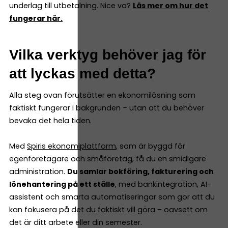
underlag till utbetalning. Nice va?
Läs mer om hur det
fungerar här.
Vilka verktyg behöver jag för
att lyckas med detta?
Alla steg ovan förutsätter en ekonomilösning som
faktiskt fungerar i bakgrunden – utan att du behöver
bevaka det hela tiden.
Med
Spiris ekonomiplattform
, som är byggd för
egenföretagare och småföretag, få du en smidigare
administration.
Du samlar bokföring, fakturering och
lönehantering på ett ställe
, med bankintegration, AI-
assistent och smarta automatiseringar som gör att du
kan fokusera på det du faktiskt vill göra – oavsett om
det är ditt arbete eller din semester.