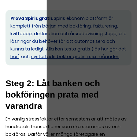
Prova Spiris gratis
Spiris ekonomiplattform är
komplett från början med bokföring, fakturering,
kvittoapp, deklaration och årsredovisning. Japp, alla
lösningar du behöver för att automatisera och
kunna ta ledigt. Alla kan testa gratis (
läs hur gör det
här
) och
nystartade bokför gratis i sex månader.
Steg 2: Låt banken och
bokföringen prata med
varandra
En vanlig stressfaktor efter semestern är att mötas av
hundratals transaktioner som ska stämmas av och
bokföras. Därför väljer många företagare en