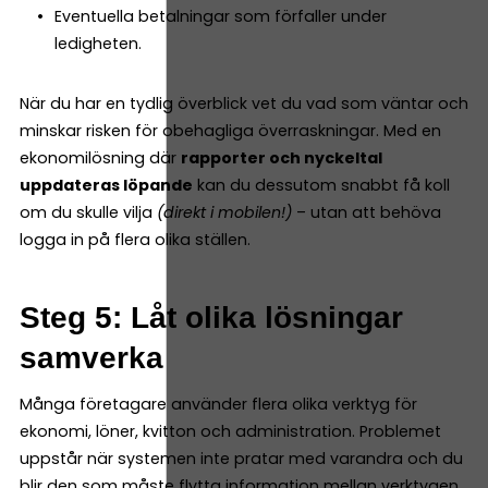
Eventuella betalningar som förfaller under
ledigheten.
När du har en tydlig överblick vet du vad som väntar och
minskar risken för obehagliga överraskningar. Med en
ekonomilösning där
rapporter och nyckeltal
uppdateras löpande
kan du dessutom snabbt få koll
om du skulle vilja
(direkt i mobilen!)
– utan att behöva
logga in på flera olika ställen.
Steg 5: Låt olika lösningar
samverka
Många företagare använder flera olika verktyg för
ekonomi, löner, kvitton och administration. Problemet
uppstår när systemen inte pratar med varandra och du
blir den som måste flytta information mellan verktygen.