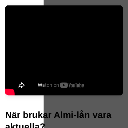
När brukar Almi-lån vara
aktuella?