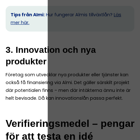
Tips från Almi:
Hur fungerar Almis tillväxtlån?
Läs
mer här.
3. Innovation och nya
produkter
Företag som utvecklar nya produkter eller tjänster kan
också få finansiering via Almi. Det gäller särskilt projekt
där potentialen finns – men där intäkterna ännu inte är
helt bevisade. Då kan innovationslån passa perfekt.
Verifieringsmedel – pengar
för att testa en idé