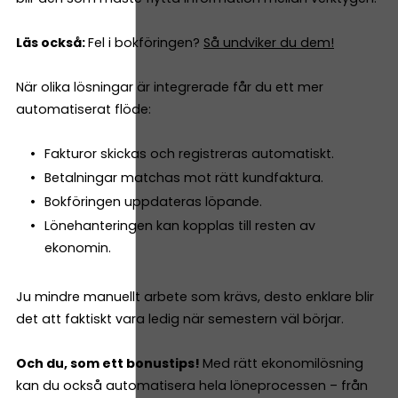
Läs också:
Fel i bokföringen?
Så undviker du dem!
När olika lösningar är integrerade får du ett mer
automatiserat flöde:
Fakturor skickas och registreras automatiskt.
Betalningar matchas mot rätt kundfaktura.
Bokföringen uppdateras löpande.
Lönehanteringen kan kopplas till resten av
ekonomin.
Ju mindre manuellt arbete som krävs, desto enklare blir
det att faktiskt vara ledig när semestern väl börjar.
Och du, som ett bonustips!
Med rätt ekonomilösning
kan du också automatisera hela löneprocessen – från