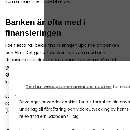
som annars inte hade blivit av.
Banken är ofta med i
finansieringen
I de flesta fall delas finansieringen upp mellan banken
och Almi. Det gör att banken kan vara med och
finansiera satsningar som annars kan vara svåra att
genomföra på egen hand. Ofta krävs det också att
grundarna (eller andra finansiärer) står för en del av
kapitalbehovet.
Den här webbplatsen använder cookies
för sta
Ett vanligt exempel är att Almi kan stå för 50 % av
Driva eget använder cookies för att förbättra din anvä
kapitalbehovet om grundarna står för resterande 50 %
underlag till förbättring och vidareutveckling av hems
(banken måste således inte vara med).
relevanta erbjudanden till dig.