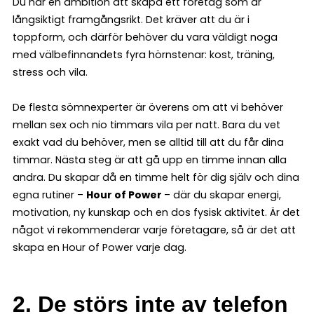
Du har en ambition att skapa ett företag som är
långsiktigt framgångsrikt. Det kräver att du är i
toppform, och därför behöver du vara väldigt noga
med välbefinnandets fyra hörnstenar: kost, träning,
stress och vila.
De flesta sömnexperter är överens om att vi behöver
mellan sex och nio timmars vila per natt. Bara du vet
exakt vad du behöver, men se alltid till att du får dina
timmar. Nästa steg är att gå upp en timme innan alla
andra. Du skapar då en timme helt för dig själv och dina
egna rutiner –
Hour of Power
– där du skapar energi,
motivation, ny kunskap och en dos fysisk aktivitet. Är det
något vi rekommenderar varje företagare, så är det att
skapa en Hour of Power varje dag.
2. De störs inte av telefon