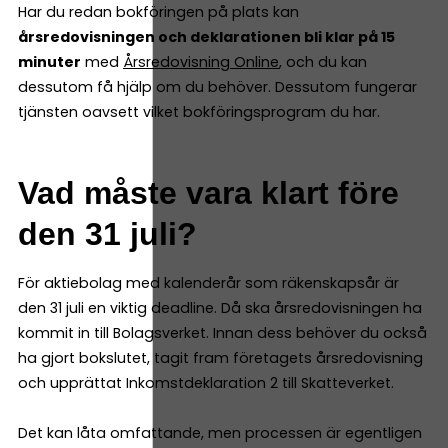
Har du redan bokföringen på plats kan
årsredovisningen och deklarationen bli klar på 15
minuter
med
Årsredovisning Online
, och du kan
dessutom få hjälp om du behöver. Dessutom fungerar
tjänsten oavsett vilket bokföringsprogram du har.
Vad måste vara klart före
den 31 juli?
För aktiebolag med kalenderår som räkenskapsår är
den 31 juli en viktig deadline. Då ska årsredovisningen ha
kommit in till Bolagsverket. Innan dess behöver du också
ha gjort bokslutet, tagit fram företagets årsredovisning
och upprättat Inkomstdeklaration 2 till Skatteverket.
Det kan låta omfattande, men processen är egentligen