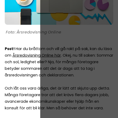
Årsredovisning Online
Psst!
Har du bråttom och vill gå rakt på sak, kan du läsa
om
Årsredovisning Online här
. Okej, nu till saken: Sommar
och sol, ledighet eller? Nja, för många företagare
betyder sommaren att det är dags att ta tag i
årsredovisningen och deklarationen.
Och låt oss vara ärliga, det är lätt att skjuta upp detta.
Många företagare tror att det krävs flera dagars jobb,
avancerade ekonomikunskaper eller hjälp från en
konsult för att bli klar. Men så behöver det inte vara.