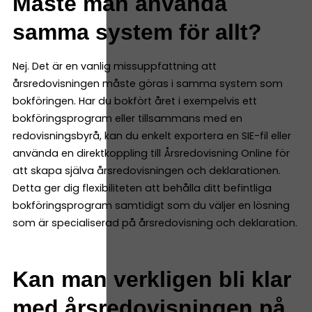
Måste man använda
samma system för allt?
Nej. Det är en vanlig missuppfattning att
årsredovisningen måste göras i samma system som
bokföringen. Har du bokfört året i exempelvis ett
bokföringsprogram eller tillsammans med en
redovisningsbyrå, kan du enkelt exportera en SIE-fil eller
använda en direktkoppling till Årsredovisning Online för
att skapa själva årsredovisningen och deklarationen.
Detta ger dig flexibiliteten att behålla ditt befintliga
bokföringsprogram samtidigt som du väljer en lösning
som är specialiserad på årsredovisning och deklaration.
Kan man verkligen bli klar
med årsredovisningen på