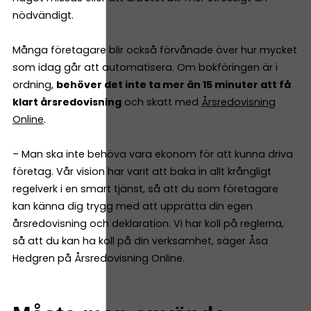
nödvändigt.
Många företagare blir också förvånade över hur mycket
som idag går att automatisera. Om bokföringen är i
ordning,
behöver det inte ta mer än 15 minuter att få
klart årsredovisning
och skatt med
Årsredovisning
Online
.
– Man ska inte behöva vara ekonom för att kunna driva
företag. Vår vision har varit att baka in allt krångligt
regelverk i en smart tjänst, så att du som företagare
kan känna dig trygg med att upprätta din egen
årsredovisning och deklaration. Vi har koll på reglerna,
så att du kan ha koll på din verksamhet, säger Åsa
Hedgren på Årsredovisning Online.