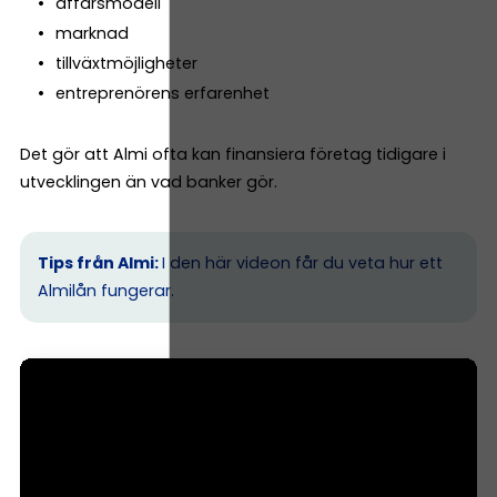
affärsmodell
marknad
tillväxtmöjligheter
entreprenörens erfarenhet
Det gör att Almi ofta kan finansiera företag tidigare i
utvecklingen än vad banker gör.
Tips från Almi:
I den här videon får du veta hur ett
Almilån fungerar.