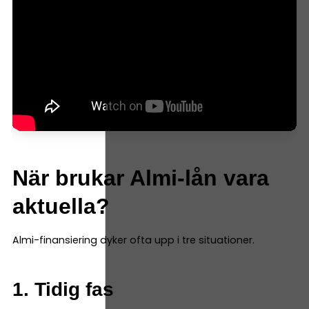
När brukar Almi-lån vara
aktuella?
Almi-finansiering dyker ofta upp i tre situationer.
1. Tidig fas