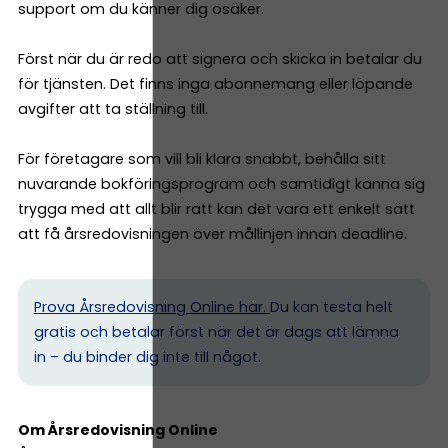
support om du känner dig osäker.
Först när du är redo att signera och skicka in betalar du
för tjänsten. Det finns inga abonnemang eller löpande
avgifter att ta ställning till.
För företagare som vill bli klara snabbt, behålla sitt
nuvarande bokföringsprogram och samtidigt känna sig
trygga med att allt blir rätt kan det vara ett enkelt sätt
att få årsredovisningen över mållinjen innan deadline.
Prova Årsredovisning Online här.
Du kan testa helt
gratis och betalar först när det är dags att lämna
in – du binder dig inte till något.
Om Årsredovisning Online