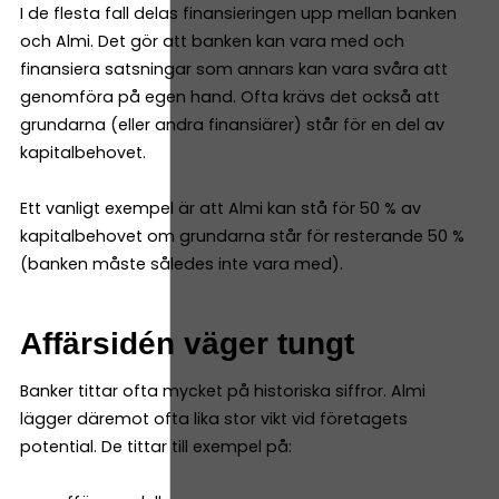
I de flesta fall delas finansieringen upp mellan banken
och Almi. Det gör att banken kan vara med och
finansiera satsningar som annars kan vara svåra att
genomföra på egen hand. Ofta krävs det också att
grundarna (eller andra finansiärer) står för en del av
kapitalbehovet.
Ett vanligt exempel är att Almi kan stå för 50 % av
kapitalbehovet om grundarna står för resterande 50 %
(banken måste således inte vara med).
Affärsidén väger tungt
Banker tittar ofta mycket på historiska siffror. Almi
lägger däremot ofta lika stor vikt vid företagets
potential. De tittar till exempel på: