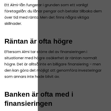
Ett Almi-lån fungerar i grunden som ett vanligt
företagslån: du lånar pengar och betalar tillbaka dem
över tid med ränta. Men det finns några viktiga
skillnader.
Räntan är ofta högre
Eftersom Almi tar större del av finansieringen i
situationer med högre osäkerhet är räntan normalt
högre. Det är alltså inte en billigare finansiering – men
den kan göra det möjligt att genomföra investeringar
som annars inte hade blivit av.
Banken är ofta med i
finansieringen