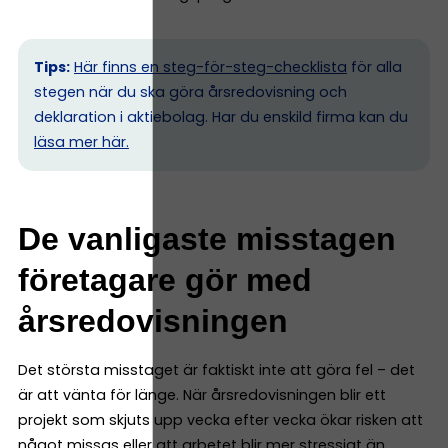
Tips:
Här finns en steg-för-steg-checklista
för alla
stegen när du ska göra årsredovisning och
deklaration i aktiebolag. Har du enskild firma kan du
l
äsa mer här.
De vanligaste misstagen
företagare gör med
årsredovisningen
Det största misstaget är faktiskt inte att göra fel – det
är att vänta för länge. När årsredovisningen blir ett
projekt som skjuts upp vecka efter vecka ökar risken att
något missas eller att arbetet blir mer stressigt än