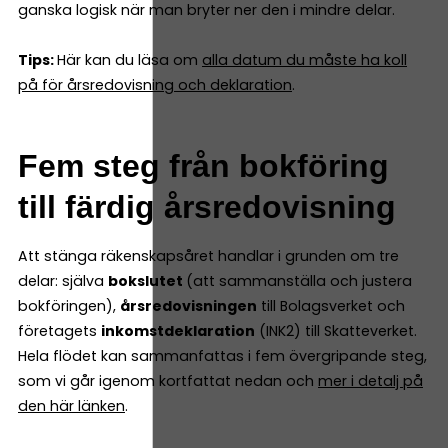
ganska logisk när man bryter ner den i mindre delar.
Tips:
Här kan du läsa om
alla datum du måste ha koll
på för årsredovisning och deklaration
.
Fem steg från bokföring
till färdig årsredovisning
Att stänga räkenskapsåret handlar i grunden om tre
delar: själva
bokslutet
(att sammanställa och justera
bokföringen),
årsredovisningen
till Bolagsverket och
företagets
inkomstdeklaration
(INK2) till Skatteverket.
Hela flödet kan sammanfattas i fem övergripande steg,
som vi går igenom kortfattat nedan och
mer i detalj på
den här länken
.