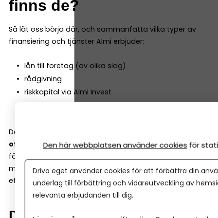
finns de?
Så låt oss börja där, och sammanfatta vilka typer av
finansiering och tjänster Almi erbjuder:
lån till företag (av olika slag)
rådgivning
riskkapital via Almi Invest
verifieringsmedel
Den viktigaste skillnaden mot en vanlig bank är att
Almi
ofta kan ta större risk.
Det gör att de kan finansiera
Den här webbplatsen använder cookies
för sta
företag tidigare i utvecklingen men är också med och
möjliggör satsningar tillsammans med bank även i mer
Driva eget använder cookies för att förbättra din anvä
etablerade företag.
underlag till förbättring och vidareutveckling av hems
relevanta erbjudanden till dig.
Du får mer än bara ett lån hos