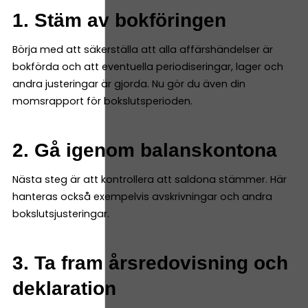
1. Stäm av bokföringen
Börja med att säkerställa att alla affärshändelser är
bokförda och att eventuella periodiseringar, lager och
andra justeringar är gjorda. Nu gör du även din
momsrapport för bokslutsperioden.
2. Gå igenom balanskontona
Nästa steg är att kontrollera att saldona stämmer. Här
hanteras också exempelvis avskrivningar och andra
bokslutsjusteringar.
3. Ta fram årsredovisning och
deklaration