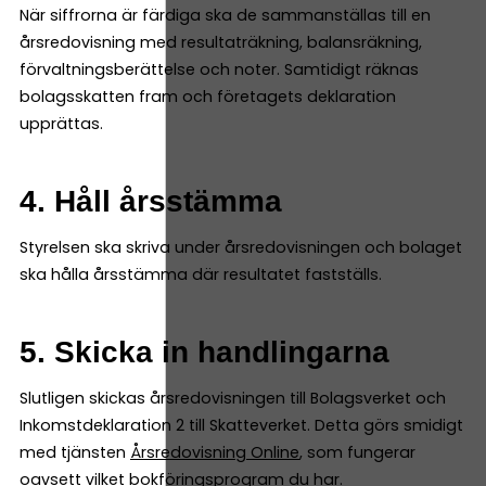
När siffrorna är färdiga ska de sammanställas till en
årsredovisning med resultaträkning, balansräkning,
förvaltningsberättelse och noter. Samtidigt räknas
bolagsskatten fram och företagets deklaration
upprättas.
4. Håll årsstämma
Styrelsen ska skriva under årsredovisningen och bolaget
ska hålla årsstämma där resultatet fastställs.
5. Skicka in handlingarna
Slutligen skickas årsredovisningen till Bolagsverket och
Inkomstdeklaration 2 till Skatteverket. Detta görs smidigt
med tjänsten
Årsredovisning Online
, som fungerar
oavsett vilket bokföringsprogram du har.