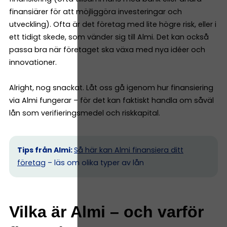
finansiärer för att möjliggöra investeringar och
utveckling). Ofta är det företag med lite högre risk, eller i
ett tidigt skede, som vänder sig till Almi. Det kan också
passa bra när företaget ska växa med nya idéer och
innovationer.
Alright, nog snackat. Låt oss gå igenom hur finansiering
via Almi fungerar – för det kan faktiskt handla om såväl
lån som verifieringsmedel och riskkapital.
Tips från Almi:
Så här kan Almi finansiera ditt
företag
– läs om olika typer av lån
Vilka är Almi – och varför