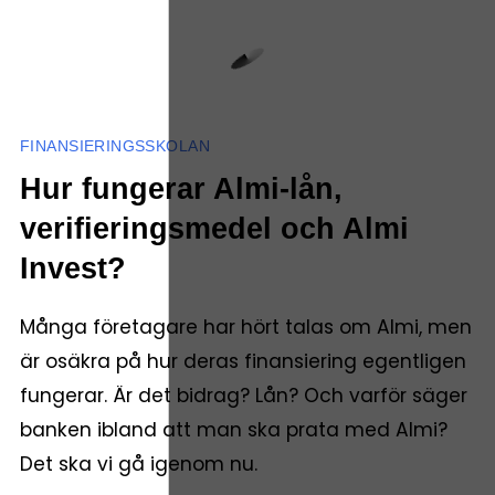
FINANSIERINGSSKOLAN
Hur fungerar Almi-lån,
verifieringsmedel och Almi
Invest?
Många företagare har hört talas om Almi, men
är osäkra på hur deras finansiering egentligen
fungerar. Är det bidrag? Lån? Och varför säger
banken ibland att man ska prata med Almi?
Det ska vi gå igenom nu.