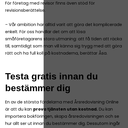
För företag med revisor finns även stöd för
revisionsberättelse.
– Vår ambition har alltid varit att göra det komplicerade
enkelt. För oss handlar det om att lösa
småföretagarens stora utmaning: att få tiden att räcka
till, samtidigt som man vill känna sig trygg med att göra
rätt och ha full koll på kostnaderna, berättar Åsa.
Testa gratis innan du
bestämmer dig
En av de största fördelarna med Årsredovisning Online
är att du kan
prova tjänsten utan kostnad.
Du kan
importera bokföringen, skapa årsredovisningen och se
hur allt ser ut innan du bestämmer dig. Dessutom ingår