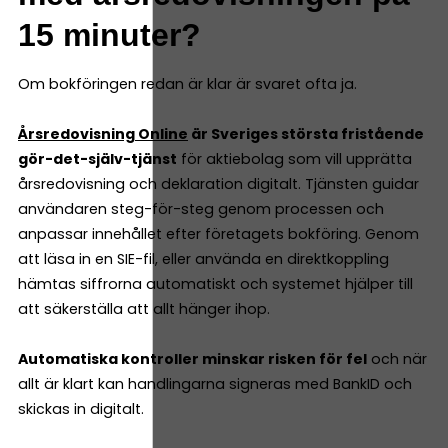
15 minuter?
Om bokföringen redan är klar är svaret ofta ja.
Årsredovisning Online
är Sveriges största fristående
gör-det-själv-tjänst
för aktiebolag som vill upprätta
årsredovisning och deklaration digitalt. Tjänsten guidar
användaren steg-för-steg genom processen och
anpassar innehållet efter företagets bokföring. Genom
att läsa in en SIE-fil, eller använda en direktkoppling
hämtas siffrorna automatiskt och systemet hjälper till
att säkerställa att allt hänger ihop.
Automatiska kontroller minskar risken för fel
och när
allt är klart kan handlingarna signeras med BankID och
skickas in digitalt.