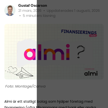
Gustaf Oscarson
21 mars, 2026
•
Uppdaterades 1 augusti, 2026
•
5 minuters läsning
Montage/Canva
Almi är ett statligt bolag som hjälper företag med
finansiering (ofta tillsammans med bank eller andra