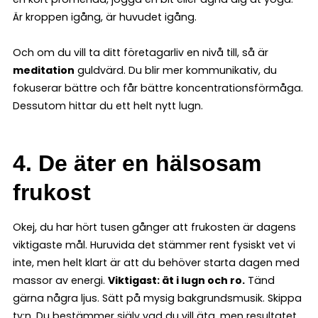
Är kroppen igång, är huvudet igång.
Och om du vill ta ditt företagarliv en nivå till, så är
meditation
guldvärd. Du blir mer kommunikativ, du
fokuserar bättre och får bättre koncentrationsförmåga.
Dessutom hittar du ett helt nytt lugn.
4. De äter en hälsosam
frukost
Okej, du har hört tusen gånger att frukosten är dagens
viktigaste mål. Huruvida det stämmer rent fysiskt vet vi
inte, men helt klart är att du behöver starta dagen med
massor av energi.
Viktigast: ät i lugn och ro.
Tänd
gärna några ljus. Sätt på mysig bakgrundsmusik. Skippa
tv:n. Du bestämmer själv vad du vill äta, men resultatet