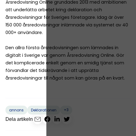
Årsredovisning Online grundades 2013 med ambitionen
att underlätta arbetet kring deklaration och
årsredovisningar för Sveriges företagare. Idag är över
150 000 årsredovisningar inlämnade via systemet av 40
000+ användare.
Den allra första årsredovisningen som lämnades in
digitalt i Sverige var genom Årsredovisning Online. Gör
det komplicerade enkelt genom en smidig tjänst som
förvandlar det tidskrävande i att upprätta
årsredovisningar till något som kan göras på en kvart.
+3
annons
Deklarationen
Dela artikeln