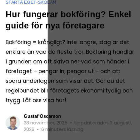
STARTA EGET-SKOLAN
Hur fungerar bokföring? Enkel
guide för nya företagare
Bokföring = krångligt? Inte längre, idag är det
enklare än vad de flesta tror. Bokföring handlar
i grunden om att skriva ner vad som händer i
företaget – pengar in, pengar ut – och att
spara underlagen som visar det. Gör du det
regelbundet blir företagets ekonomi tydlig och
trygg. Låt oss visa hur!
Gustaf Oscarson
28 november, 2025
•
Uppdaterades 2 augusti,
2026
•
6 minuters läsning