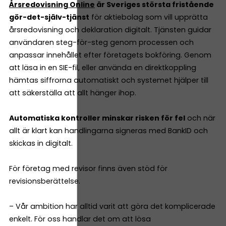
Årsredovisning Online
är Sveriges största fristående
gör-det-själv-tjänst
för aktiebolag som vill upprätta
årsredovisning och deklaration digitalt. Tjänsten guidar
användaren steg-för-steg genom processen och
anpassar innehållet efter företagets bokföring. Genom
att läsa in en SIE-fil, eller använda en direktkoppling
hämtas siffrorna automatiskt och systemet hjälper till
att säkerställa att allt hänger ihop.
Automatiska kontroller minskar risken för fel
och när
allt är klart kan handlingarna signeras med BankID och
skickas in digitalt.
För företag med revisor finns även stöd för
revisionsberättelse.
– Vår ambition har alltid varit att göra det komplicerade
enkelt. För oss handlar det om att lösa