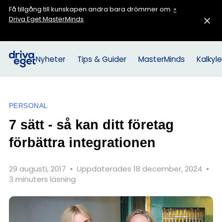
Få tillgång till kunskapen andra bara drömmer om.
»
Driva Eget MasterMinds
Nyheter
Tips & Guider
MasterMinds
Kalkyle
PERSONAL
7 sätt - så kan ditt företag
förbättra integrationen
29 augusti, 2017
•
Uppdaterades 18 december, 2024
•
3 minuters läsning