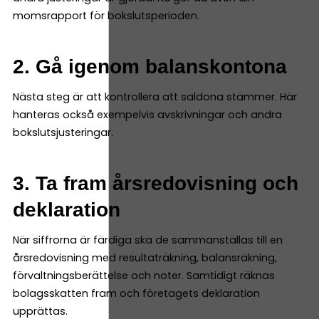
momsrapport för bokslutsperioden.
2. Gå igenom balanskontona
Nästa steg är att kontrollera att saldona stämmer. Här
hanteras också exempelvis avskrivningar och andra
bokslutsjusteringar.
3. Ta fram årsredovisning och
deklaration
När siffrorna är färdiga ska de sammanställas till en
årsredovisning med resultaträkning, balansräkning,
förvaltningsberättelse och noter. Samtidigt räknas
bolagsskatten fram och företagets deklaration
upprättas.