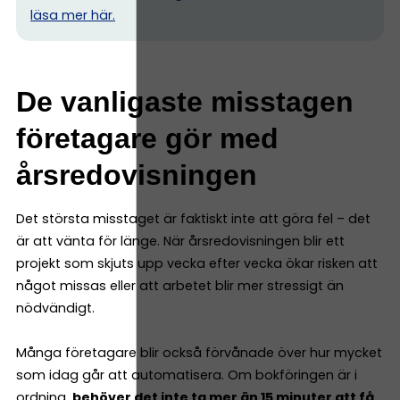
l
äsa mer här.
De vanligaste misstagen
företagare gör med
årsredovisningen
Det största misstaget är faktiskt inte att göra fel – det
är att vänta för länge. När årsredovisningen blir ett
projekt som skjuts upp vecka efter vecka ökar risken att
något missas eller att arbetet blir mer stressigt än
nödvändigt.
Många företagare blir också förvånade över hur mycket
som idag går att automatisera. Om bokföringen är i
ordning,
behöver det inte ta mer än 15 minuter att få