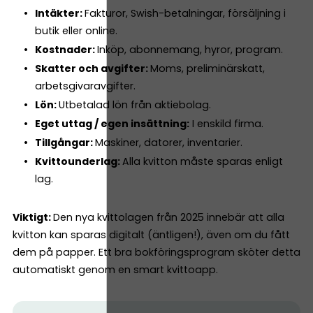
Intäkter:
Fakturor, Swish-betalningar, försäljning i
butik eller online.
Kostnader:
Inköp, abonnemang, hyror, program.
Skatter och avgifter:
Moms, preliminärskatt,
arbetsgivaravgifter.
Lön:
Utbetalad lön från aktiebolag.
Eget uttag / egen insättning:
I enskild firma.
Tillgångar:
Maskiner, datorer, inventarier.
Kvittounderlag:
Alla kvitton måste sparas enligt
lag.
Viktigt:
Den nya kvittolagen från 2025 innebär att alla
kvitton kan sparas digitalt (äntligen!), även om du fått
dem på papper. Ett bra bokföringsprogram sköter detta
automatiskt genom en smart kvittoapp.