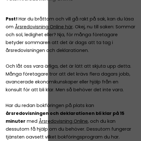
Psst!
Har du bråttom och vill gå rakt på sak, kan du läsa
om
Årsredovisning Online här
. Okej, nu till saken: Sommar
och sol, ledighet eller? Nja, för många företagare
betyder sommaren att det är dags att ta tag i
årsredovisningen och deklarationen.
Och låt oss vara ärliga, det är lätt att skjuta upp detta.
Många företagare tror att det krävs flera dagars jobb,
avancerade ekonomikunskaper eller hjälp från en
konsult för att bli klar. Men så behöver det inte vara.
Har du redan bokföringen på plats kan
årsredovisningen och deklarationen bli klar på 15
minuter
med
Årsredovisning Online
, och du kan
dessutom få hjälp om du behöver. Dessutom fungerar
tjänsten oavsett vilket bokföringsprogram du har.