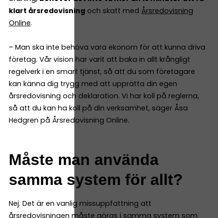
klart årsredovisning
och skatt med
Årsredovisning
Online
.
– Man ska inte behöva vara ekonom för att kunna driva
företag. Vår vision har varit att baka in allt krångligt
regelverk i en smart tjänst, så att du som företagare
kan känna dig trygg med att upprätta din egen
årsredovisning och deklaration. Vi har koll på reglerna,
så att du kan ha koll på din verksamhet, säger Åsa
Hedgren på Årsredovisning Online.
Måste man använda
samma system för allt?
Nej. Det är en vanlig missuppfattning att
årsredovisningen måste göras i samma system som