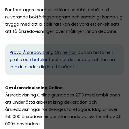
För företagare som vill bli klara snabbt, behålla sitt
nuvarande bokföringsprogram och samtidigt känna sig
trygga med att allt blir rätt kan det vara ett enkelt sätt
att få årsredovisningen över mållinjen innan deadline.
Prova Årsredovisning Online här.
Du kan testa helt
gratis och betalar först när det är dags att lämna
in – du binder dig inte till något.
Om Årsredovisning Online
Årsredovisning Online grundades 2013 med ambitionen
att underlätta arbetet kring deklaration och
årsredovisningar för Sveriges företagare. Idag är över
150 000 årsredovisningar inlämnade via systemet av 40
000+ användare.