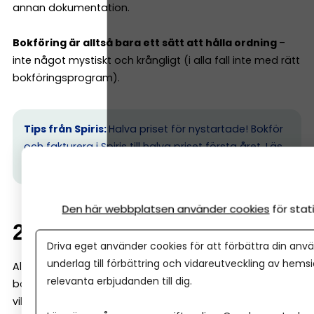
annan dokumentation.
Bokföring är alltså bara ett sätt att hålla ordning
–
inte något mystiskt och krångligt (i alla fall inte med rätt
bokföringsprogram).
Tips från Spiris:
Halva priset för nystartade! Bokför
och fakturera i Spiris till halva priset första året.
Läs
mer här.
Den här webbplatsen använder cookies
för sta
2. Varför du måste bokföra
Driva eget använder cookies för att förbättra din anvä
underlag till förbättring och vidareutveckling av hems
Alla företagare måste bokföra enligt lag, oavsett
relevanta erbjudanden till dig.
bolagsform. Det finns tre skäl till varför bokföring är
viktigt: