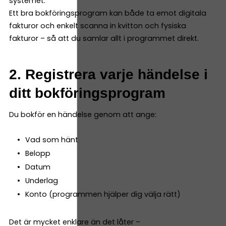
systemet.
Ett bra bokföringsprogram kan både ta emot digitala
fakturor och enkelt scanna in kvitton och fysiska
fakturor – så att du samlar allt i programmet direkt.
2. Registrera varje händelse i
ditt bokföringsprogram
Du bokför en händelse genom att ange:
Vad som hänt
Belopp
Datum
Underlag
Konto (programmen hjälper dig välja rätt)
Det är mycket enklare än det låter –