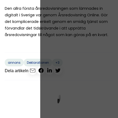
Den allra första årsredovisningen som lämnades in
digitalt i Sverige var genom Årsredovisning Online. Gör
det komplicerade enkelt genom en smidig tjänst som
förvandlar det tidskrävande i att upprätta
årsredovisningar till något som kan göras på en kvart.
+3
annons
Deklarationen
Dela artikeln