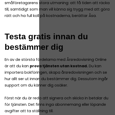
småföretagarens stora utmaning: att få tiden att räcka
till, samtidigt som man vill känna sig trygg med att göra
rätt och ha full koll på kostnaderna, berättar Åsa.
Testa gratis innan du
bestämmer dig
En av de största fördelarna med Årsredovisning Online
är att du kan
prova tjänsten utan kostnad.
Du kan
importera bokföringen, skapa årsredovisningen och se
hur allt ser ut innan du bestämmer dig. Dessutom ingår
support om du känner dig osäker.
Först när du är redo att signera och skicka in betalar du
för tjänsten. Det finns inga abonnemang eller löpande
avgifter att ta ställning till.