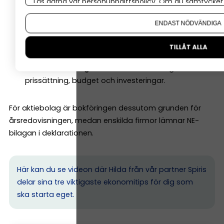
Läs gärna vår
personuppgiftspolicy
. Om du samtycker t
Om du vill ändra ditt val i efterhand hittar du den möjl
Lagkrav:
Du måste kunna visa Skatteverket hur du
ENDAST NÖDVÄNDIGA
sköter ekonomin.
Koll:
Du ser om du går med vinst eller förlust och
TILLÅT ALLA
slipper obehagliga överraskningar.
Beslutsunderlag:
Du får bättre underlag för
prissättning, budget och investeringar.
För aktiebolag är bokföringen dessutom grunden för
årsredovisningen, medan enskilda firmor lämnar NE-
bilagan i deklarationen.
Här kan du se videon där Hilda från vår partner Spiris
delar sina tre viktigaste ekonomitips för dig som
ska starta eget.