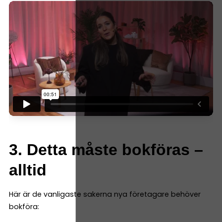
3. Detta måste bokföras –
alltid
Här är de vanligaste sakerna nya företagare behöver
bokföra: