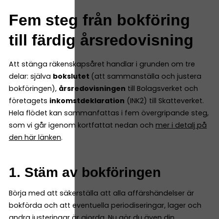
Fem steg från bokföring
till färdig årsredovisning
Att stänga räkenskapsåret handlar i grunden om tre
delar: själva
bokslutet
(att sammanställa och justera
bokföringen),
årsredovisningen
till Bolagsverket och
företagets
inkomstdeklaration
(INK2) till Skatteverket.
Hela flödet kan sammanfattas i fem övergripande steg,
som vi går igenom kortfattat nedan och
mer i detalj på
den här länken
.
1. Stäm av bokföringen
Börja med att säkerställa att alla affärshändelser är
bokförda och att eventuella periodiseringar, lager och
andra justeringar är gjorda. Nu gör du även din