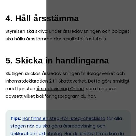
4. Håll årsstämma
Styrelsen ska skriva under årsredovisningen och bolaget
ska hålla årsstämma där resultatet fastställs.
5. Skicka in handlingarna
Slutligen skickas årsredovisningen till Bolagsverket och
Inkomstdeklaration 2 till Skatteverket. Detta görs smidigt
med tjänsten
Årsredovisning Online
, som fungerar
oavsett vilket bokföringsprogram du har.
Tips:
Här finns en steg-för-steg-checklista
för alla
stegen när du ska göra årsredovisning och
deklaration i aktiebolag. Har du enskild firma kan du