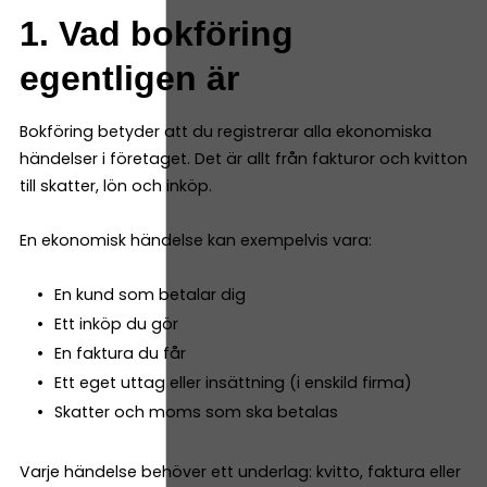
1. Vad bokföring
egentligen är
Bokföring betyder att du registrerar alla ekonomiska
händelser i företaget. Det är allt från fakturor och kvitton
till skatter, lön och inköp.
En ekonomisk händelse kan exempelvis vara:
En kund som betalar dig
Ett inköp du gör
En faktura du får
Ett eget uttag eller insättning (i enskild firma)
Skatter och moms som ska betalas
Varje händelse behöver ett underlag: kvitto, faktura eller