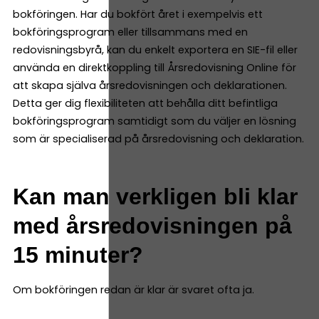
bokföringen. Har du bokfört året i exempelvis ett
bokföringsprogram eller tillsammans med en
redovisningsbyrå, kan du enkelt exportera en SIE-fil eller
använda en direktkoppling till Årsredovisning Online för
att skapa själva årsredovisningen och deklarationen.
Detta ger dig flexibiliteten att behålla ditt befintliga
bokföringsprogram samtidigt som du väljer en lösning
som är specialiserad på årsredovisning och deklaration.
Kan man verkligen bli klar
med årsredovisningen på
15 minuter?
Om bokföringen redan är klar är svaret ofta ja.