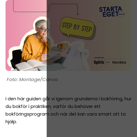
Montage/Canva
I den här guiden går vi igenom grunderna i bokföring, hur
du bokför i praktiken, varför du behöver ett
bokföringsprogram och när det kan vara smart att ta
hjälp.