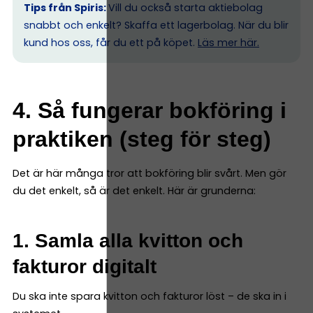
Tips från Spiris:
Vill du också starta aktiebolag
snabbt och enkelt? Skaffa ett lagerbolag. När du blir
kund hos oss, får du ett på köpet.
Läs mer här.
4. Så fungerar bokföring i
praktiken (steg för steg)
Det är här många tror att bokföring blir svårt. Men gör
du det enkelt, så är det enkelt. Här är grunderna:
1. Samla alla kvitton och
fakturor digitalt
Du ska inte spara kvitton och fakturor löst – de ska in i