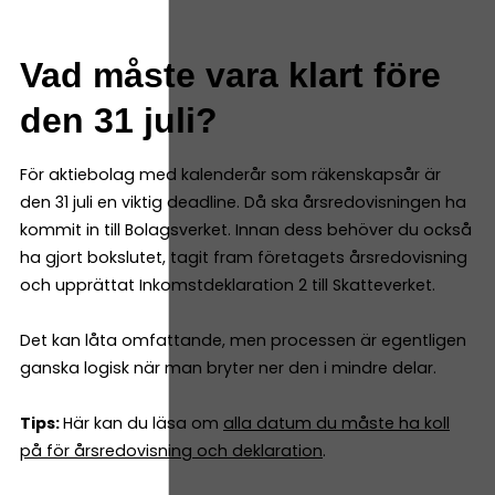
Vad måste vara klart före
den 31 juli?
För aktiebolag med kalenderår som räkenskapsår är
den 31 juli en viktig deadline. Då ska årsredovisningen ha
kommit in till Bolagsverket. Innan dess behöver du också
ha gjort bokslutet, tagit fram företagets årsredovisning
och upprättat Inkomstdeklaration 2 till Skatteverket.
Det kan låta omfattande, men processen är egentligen
ganska logisk när man bryter ner den i mindre delar.
Tips:
Här kan du läsa om
alla datum du måste ha koll
på för årsredovisning och deklaration
.