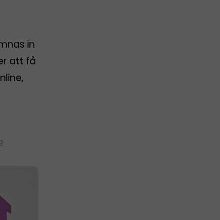
ämnas in
er att få
nline,
g