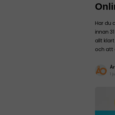
Onli
Har du 
innan 31
allt kla
och att 
År
1 j