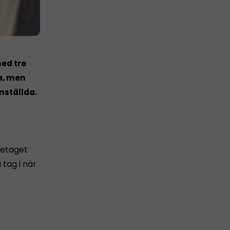
ed tre
a, men
nställda.
retaget
tag i när