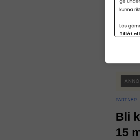
ge under
kunna rik
Läs gärn
Affärsidéer
Tillåt al
botten p
ANNO
PARTNER
Bli 
15 m