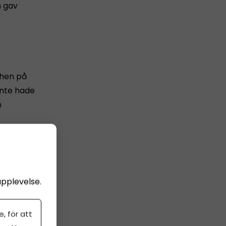
n gav
chen på
inte hade
n
upplevelse.
 göra en
, för att