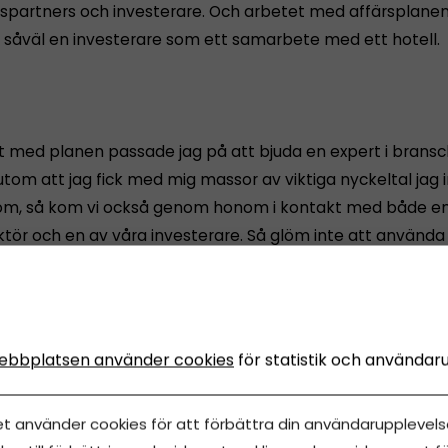
partners och investerare. Och arbetet med affärsplane
såväl en investerare som ett samarbete med ett hotell.
et med planen passade jag på att bjuda en expert i brans
utom att jag fick med mig massor av viktiga nyckeltal jag 
om, så kom vi också genom honom i kontakt med både e
ektör och en av våra investerare. Så glöm inte att använda
en till att förstärka ditt nätverk, säger Louise Brudö.
ebbplatsen använder cookies
för statistik och användar
Å!
”Här får du hjälp med en affärsplan”
och
”Därför ska du
et använder cookies för att förbättra din användarupplevelse
n”