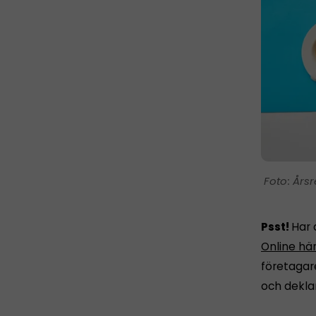
Årsr
Psst!
Har 
Online hä
företagar
och dekla