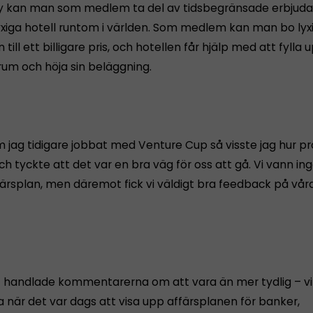
y kan man som medlem ta del av tidsbegränsade erbjud
lyxiga hotell runtom i världen. Som medlem kan man bo lyx
till ett billigare pris, och hotellen får hjälp med att fylla 
um och höja sin beläggning.
m jag tidigare jobbat med Venture Cup så visste jag hur p
ch tyckte att det var en bra väg för oss att gå. Vi vann i
ffärsplan, men däremot fick vi väldigt bra feedback på vår
t handlade kommentarerna om att vara än mer tydlig – vi
a när det var dags att visa upp affärsplanen för banker,