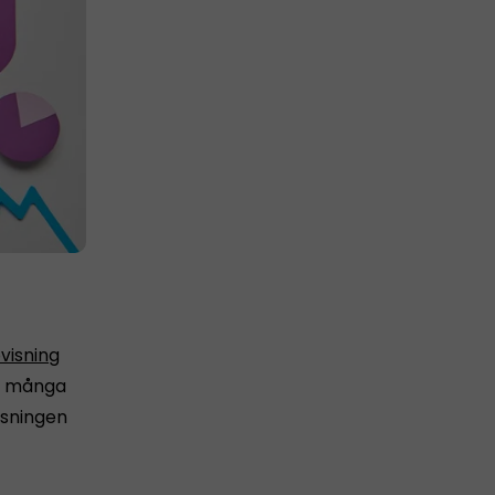
visning
för många
isningen