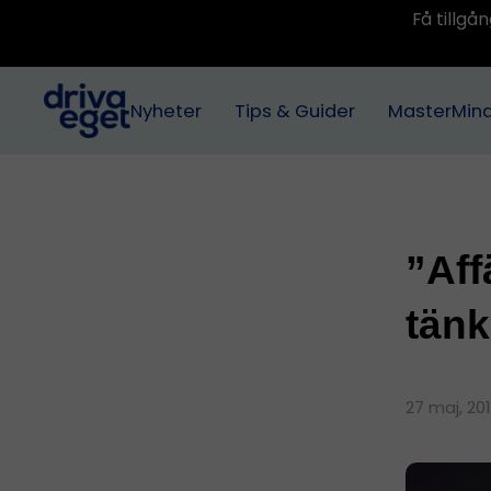
Få tillg
Nyheter
Tips & Guider
MasterMin
”Aff
tänk
27 maj, 20