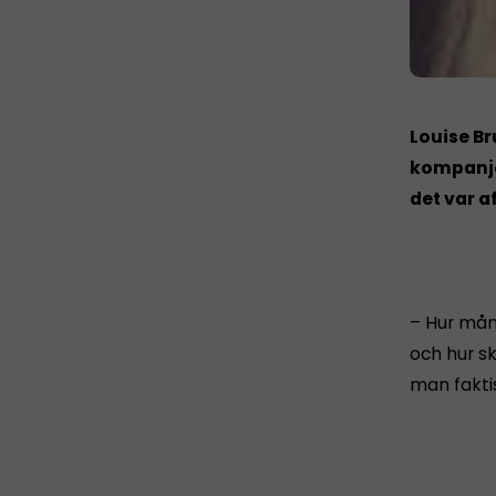
Louise Br
kompanjo
det var a
– Hur mån
och hur s
man faktis