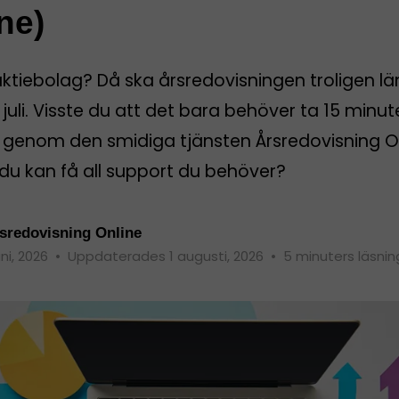
ne)
aktiebolag? Då ska årsredovisningen troligen l
 juli. Visste du att det bara behöver ta 15 minut
rt genom den smidiga tjänsten Årsredovisning O
du kan få all support du behöver?
sredovisning Online
uni, 2026
•
Uppdaterades 1 augusti, 2026
•
5 minuters läsnin