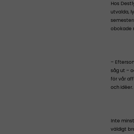
Hos Destl
utvalda, 
semestern 
obokade r
– Efterso
såg ut – o
för vår a
och idéer.
Inte mins
väldigt br