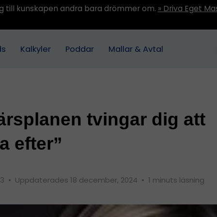
ång till kunskapen andra bara drömmer om.
» Driva Eget Ma
ds
Kalkyler
Poddar
Mallar & Avtal
ärsplanen tvingar dig att
a efter”
13
•
Uppdaterades 18 december, 2024
•
1 minuts läsning