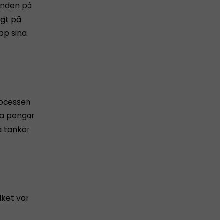
anden på
igt på
upp sina
rocessen
nga pengar
a tankar
lket var