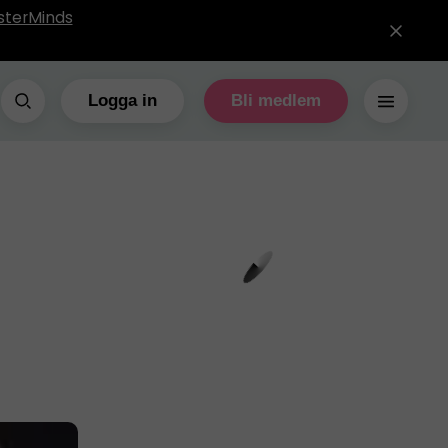
sterMinds
Logga in
Bli medlem