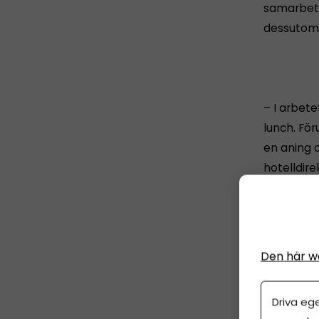
samarbets
dessutom 
– I arbet
lunch. För
en aning 
hotelldir
affärsplan
Den här w
LÄS OCKS
Driva eg
affärspla