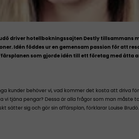
udö driver hotellbokningssajten Destly tillsammans m
ner. Idén föddes ur en gemensam passion för att res
ffärsplanen som gjorde idén till ett företag med åtta a
ga kunder behöver vi, vad kommer det kosta att driva fö
ka vi tjäna pengar? Dessa är alla frågor som man måste ta 
kt sätter sig och gör sin affärsplan, förklarar Louise Brudö.