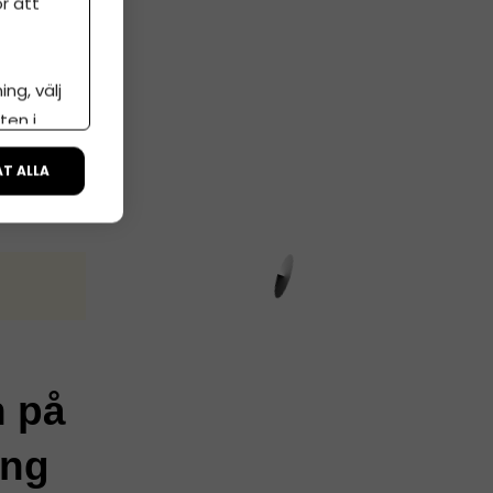
r att
ng, välj
ten i
ÅT ALLA
n på
ing