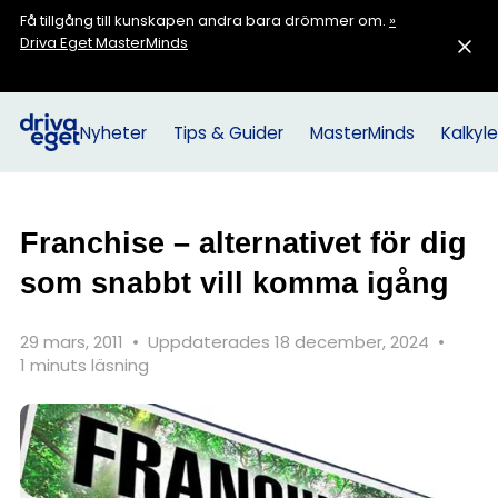
Få tillgång till kunskapen andra bara drömmer om.
»
Driva Eget MasterMinds
Nyheter
Tips & Guider
MasterMinds
Kalkyle
Franchise – alternativet för dig
som snabbt vill komma igång
29 mars, 2011
•
Uppdaterades 18 december, 2024
•
1 minuts läsning