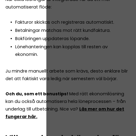
automatiserat flöde:
Fakturor skickas och registreras automatiskt.
Betalningar matchas mot rätt kundfaktura.
Bokföringen uppdateras löpande.
Lönehanteringen kan kopplas till resten av
ekonomin.
Ju mindre manuellt arbete som krävs, desto enklare blir
det att faktiskt vara ledig när semestern väl börjar.
Och du, som ett bonustips!
Med rätt ekonomilösning
kan du också automatisera hela löneprocessen – från
underlag till utbetalning. Nice va?
Läs mer om hur det
fungerar här.