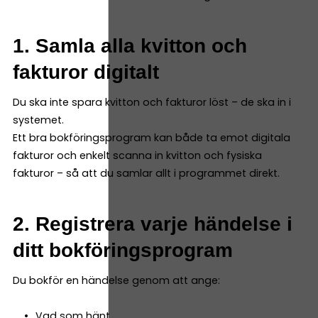
1. Samla alla kvitton och
fakturor digitalt
Du ska inte spara kvitton och fakturor löst – de ska in i
systemet.
Ett bra bokföringsprogram kan både ta emot digitala
fakturor och enkelt scanna in kvitton och fysiska
fakturor – så att du samlar allt i programmet direkt.
2. Registrera varje händelse i
ditt bokföringsprogram
Du bokför en händelse genom att ange:
Vad som hänt