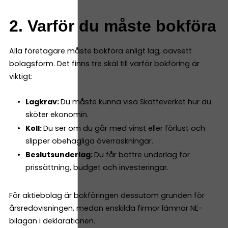
2. Varför du måste bokföra
Alla företagare måste bokföra enligt lag, oavsett
bolagsform. Det finns tre skäl till varför bokföring är
viktigt:
Lagkrav:
Du måste kunna visa Skatteverket hur du
sköter ekonomin.
Koll:
Du ser om du går med vinst eller förlust och
slipper obehagliga överraskningar.
Beslutsunderlag:
Du får bättre underlag för
prissättning, budget och investeringar.
För aktiebolag är bokföringen dessutom grunden för
årsredovisningen, medan enskilda firmor lämnar NE-
bilagan i deklarationen.