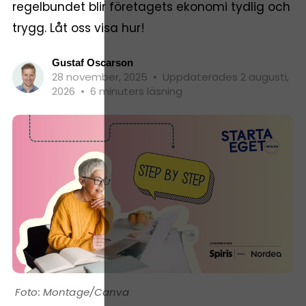
regelbundet blir företagets ekonomi tydlig och
trygg. Låt oss visa hur!
Gustaf Oscarson
28 november, 2025
•
Uppdaterades 2 augusti,
2026
•
6 minuters läsning
Montage/Canva