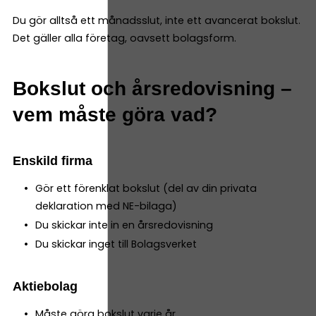
Du gör alltså ett månadsslut, inte ett avancerat bokslut.
Det gäller alla företag, oavsett bolagsform.
Bokslut och årsredovisning –
vem måste göra vad?
Enskild firma
Gör ett förenklat bokslut (del av din privata
deklaration med NE-bilaga)
Du skickar inte in en årsredovisning
Du skickar inget till Bolagsverket
Aktiebolag
Måste göra bokslut varje år