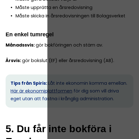
Måste upprätta en årsredovisning
Måste skicka in årsredovisningen till Bolagsverket
En enkel tumregel
Månadssvis:
gör bokföringen och stäm av.
Årsvis:
gör bokslut (EF) eller årsredovisning (AB).
Tips från Spiris:
Låt inte ekonomin komma emellan.
Här är ekonomiplattformen
för dig som vill driva
eget utan att fastna i krånglig administration.
5. Du får inte bokföra i