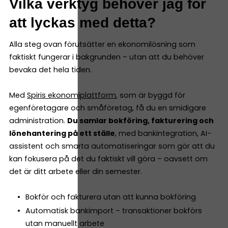
Vilka verktyg behöver jag för
att lyckas med detta?
Alla steg ovan förutsätter en ekonomilösning som
faktiskt fungerar i bakgrunden – utan att du behöver
bevaka det hela tiden.
Med
Spiris ekonomiplattform
, som är byggd för
egenföretagare och småföretag, få du en smidigare
administration.
Du samlar bokföring, fakturering och
lönehantering på ett ställe
, med bankintegration, AI-
assistent och smarta automatiseringar som gör att du
kan fokusera på det du faktiskt vill göra – oavsett om
det är ditt arbete eller din semester.
Bokför och fakturera utan att kunna bokföring
Automatisk bankimport – transaktioner bokförs
utan manuellt arbete