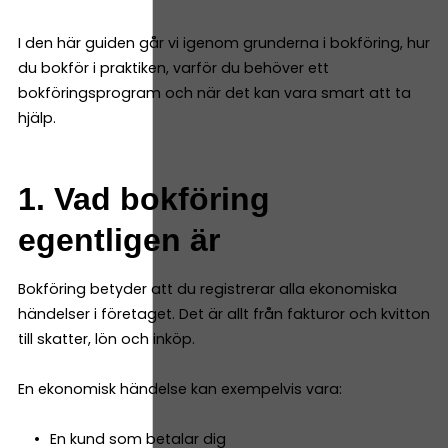
I den här guiden går vi igenom grunderna i bokföring, hur
du bokför i praktiken, varför du behöver ett
bokföringsprogram och när det kan vara smart att ta
hjälp.
1. Vad bokföring
egentligen är
Bokföring betyder att du registrerar alla ekonomiska
händelser i företaget. Det är allt från fakturor och kvitton
till skatter, lön och inköp.
En ekonomisk händelse kan exempelvis vara:
En kund som betalar dig