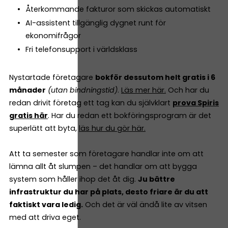
Återkommande fakturor som skickas automatiskt
AI-assistent tillgänglig dygnet runt för
ekonomifrågor
Fri telefonsupport i världsklass
Nystartade företagare
bokför dessutom helt gratis i 6
månader
(utan bindningstid)
.
Läs mer här.
Och har du
redan drivit företag ett tag kan du självklart
prova Spiris
gratis här
. Har du redan ett bokföringsprogram är det
superlätt att byta,
läs hur du gör här.
Att ta semester som företagare handlar inte om att
lämna allt åt slumpen – det handlar om att bygga
system som håller ihop det åt dig.
Ju bättre
infrastruktur du har på plats, desto friare är du att
faktiskt vara ledig.
Och det är väl ändå lite av vitsen
med att driva eget.