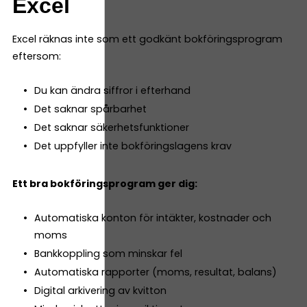
Excel
Excel räknas inte som ett godkänt bokföringsprogram
eftersom:
Du kan ändra siffror i efterhand
Det saknar spårbarhet
Det saknar säkerhetsfunktioner
Det uppfyller inte bokföringslagens krav
Ett bra bokföringsprogram ger dig:
Automatiska konton för intäkter, kostnader och
moms
Bankkoppling som minskar fel
Automatiska rapporter (moms, resultat, balans)
Digital arkivering av kvitton