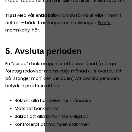
skapar rapporter som kan skickas direkt till Skatteverket.
Tips!
Med vår enkla kalkyl kan du räkna ut vilken moms
det blir – både framlänges och baklänges.
Se vår
momskalkyl här.
5. Avsluta perioden
En “period” i bokföringen är ofta en månad (många
företag redovisar moms varje månad eller kvartal, och
då 'stänger man' den perioden) Att avsluta perioden
betyder i praktiken att du:
Bokfört alla händelser för månaden
Matchat bankkontot
Säkrat att alla kvitton finns digitalt
Kontrollerat att momsen stämmer