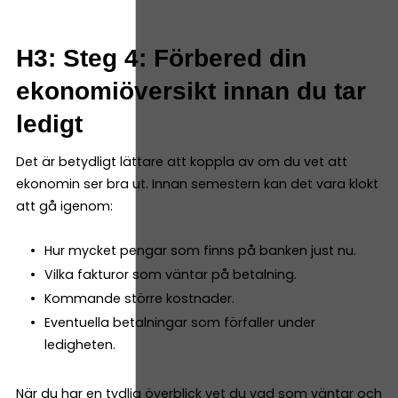
H3: Steg 4: Förbered din
ekonomiöversikt innan du tar
ledigt
Det är betydligt lättare att koppla av om du vet att
ekonomin ser bra ut. Innan semestern kan det vara klokt
att gå igenom:
Hur mycket pengar som finns på banken just nu.
Vilka fakturor som väntar på betalning.
Kommande större kostnader.
Eventuella betalningar som förfaller under
ledigheten.
När du har en tydlig överblick vet du vad som väntar och