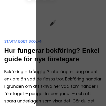
STARTA EGET-SKOLAN
Hur fungerar bokföring? Enkel
guide för nya företagare
Bokföring = krångligt? Inte längre, idag är det
enklare än vad de flesta tror. Bokföring handlar
i grunden om att skriva ner vad som händer i
företaget – pengar in, pengar ut – och att
spara underlagen som visar det. Gör du det