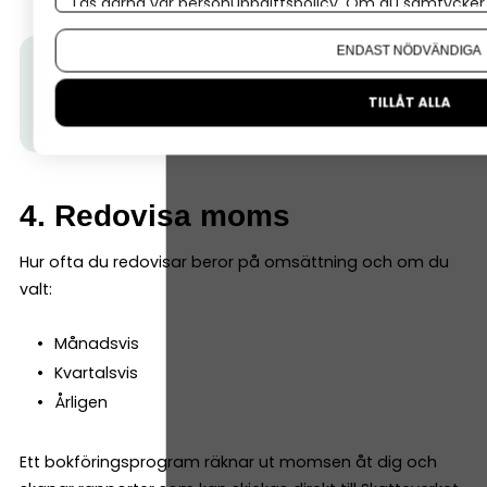
Läs gärna vår
personuppgiftspolicy
. Om du samtycker t
Om du vill ändra ditt val i efterhand hittar du den möjl
ENDAST NÖDVÄNDIGA
Tips från Nordea:
För att bokföringen ska fungera
behöver du ett
företagskonto.
Här får du hjälp att
TILLÅT ALLA
skaffa ett snabbt och smidigt.
4. Redovisa moms
Hur ofta du redovisar beror på omsättning och om du
valt:
Månadsvis
Kvartalsvis
Årligen
Ett bokföringsprogram räknar ut momsen åt dig och