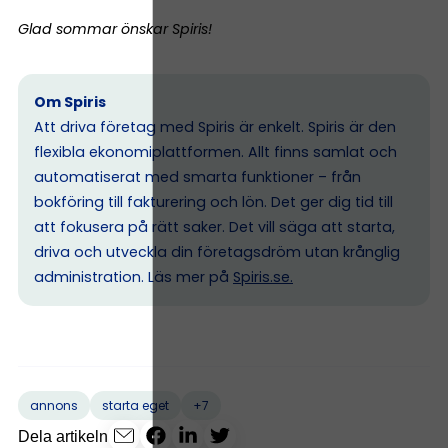
Glad sommar önskar Spiris!
Om Spiris
Att driva företag med Spiris är enkelt. Spiris är den
flexibla ekonomiplattformen. Allt finns samlat och
automatiserat med smarta funktioner – från
bokföring till fakturering och lön. Det ger dig tid till
att fokusera på rätt saker. Det vill säga att starta,
driva och utveckla din företagsdröm utan krånglig
administration. Läs mer på
Spiris.se
.
+7
annons
starta eget
Dela artikeln