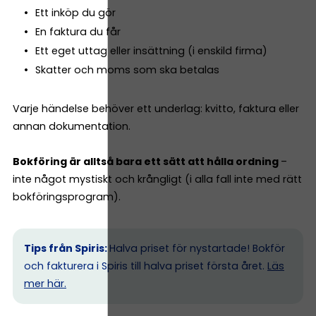
Ett inköp du gör
En faktura du får
Ett eget uttag eller insättning (i enskild firma)
Skatter och moms som ska betalas
Varje händelse behöver ett underlag: kvitto, faktura eller
annan dokumentation.
Bokföring är alltså bara ett sätt att hålla ordning
–
inte något mystiskt och krångligt (i alla fall inte med rätt
bokföringsprogram).
Tips från Spiris:
Halva priset för nystartade! Bokför
och fakturera i Spiris till halva priset första året.
Läs
mer här.