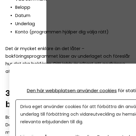
Belopp
Datum
Underlag
Konto (programmen hjälper dig välja rätt)
Det är mycket enklare än det låter –
bokföringsprogrammet läser av underlaget och föreslår
hur det ska bokföras. Ditt jobb är oftast att godkänna
att allt se ok ut!
Den här webbplatsen använder cookies
för sta
3. Matcha bokföringen mot
bankkontot
Driva eget använder cookies för att förbättra din anvä
underlag till förbättring och vidareutveckling av hems
Bankhändelser måste stämma med bokföringen.
relevanta erbjudanden till dig.
De flesta program har bankkoppling som gör
matchningen enkel.