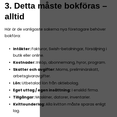
3. Detta måste bokföras –
alltid
Här är de vanligaste sakerna nya företagare behöver
bokföra:
Intäkter:
Fakturor, Swish-betalningar, försäljning i
butik eller online.
Kostnader:
Inköp, abonnemang, hyror, program.
Skatter och avgifter:
Moms, preliminärskatt,
arbetsgivaravgifter.
Lön:
Utbetalad lön från aktiebolag.
Eget uttag / egen insättning:
I enskild firma.
Tillgångar:
Maskiner, datorer, inventarier.
Kvittounderlag:
Alla kvitton måste sparas enligt
lag.