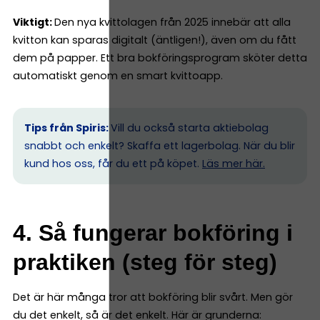
Viktigt:
Den nya kvittolagen från 2025 innebär att alla
kvitton kan sparas digitalt (äntligen!), även om du fått
dem på papper. Ett bra bokföringsprogram sköter detta
automatiskt genom en smart kvittoapp.
Tips från Spiris:
Vill du också starta aktiebolag
snabbt och enkelt? Skaffa ett lagerbolag. När du blir
kund hos oss, får du ett på köpet.
Läs mer här.
4. Så fungerar bokföring i
praktiken (steg för steg)
Det är här många tror att bokföring blir svårt. Men gör
du det enkelt, så är det enkelt. Här är grunderna: