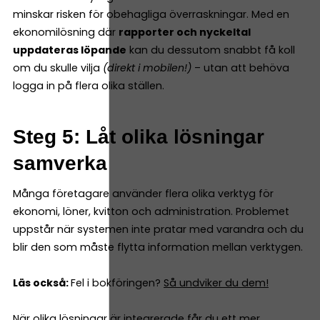
minskar risken för obehagliga överraskningar. Med en
ekonomilösning där
rapporter och nyckeltal
uppdateras löpande
kan du dessutom snabbt få koll
om du skulle vilja
(direkt i mobilen!)
– utan att behöva
logga in på flera olika ställen.
Steg 5: Låt olika lösningar
samverka
Många företagare använder flera olika verktyg för
ekonomi, löner, kvitton och administration. Problemet
uppstår när systemen inte pratar med varandra och du
blir den som måste flytta information mellan verktygen.
Läs också:
Fel i bokföringen?
Så undviker du dem!
När olika lösningar är integrerade får du ett mer