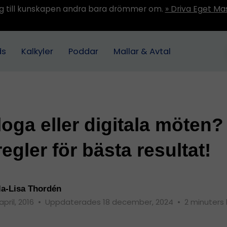
ång till kunskapen andra bara drömmer om.
» Driva Eget Ma
ds
Kalkyler
Poddar
Mallar & Avtal
oga eller digitala möten?
egler för bästa resultat!
la-Lisa Thordén
april, 2016
•
Uppdaterades 18 december, 2024
•
2 minuters 