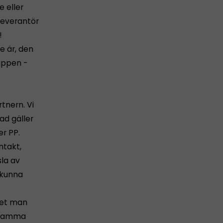
e eller
leverantör
!
e är, den
lappen -
tnern. Vi
ad gäller
er PP.
ntakt,
sla av
t kunna
 det man
i samma