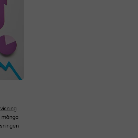
visning
för många
isningen