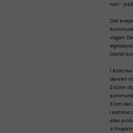
rum - jobb
Det knepi
Kommunika
vägen. De
signalsys
Därför ko
1 Kolla hu
denne? Vå
2
Känn di
kommunika
3 Om det
i samma r
eller pro
4 Projekt