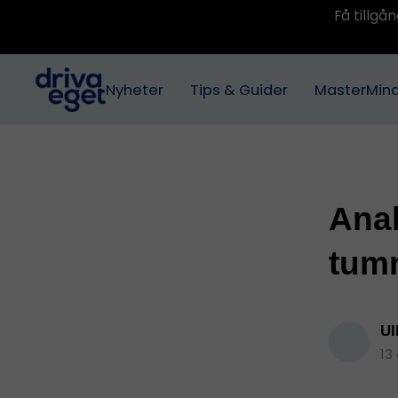
Få tillg
Nyheter
Tips & Guider
MasterMin
Anal
tumr
Ul
13 