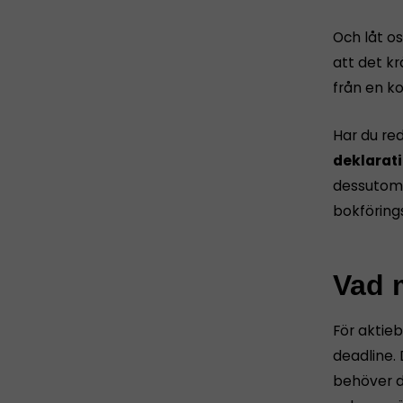
Och låt os
att det k
från en ko
Har du re
deklarati
dessutom 
bokföring
Vad m
För aktie
deadline. 
behöver d