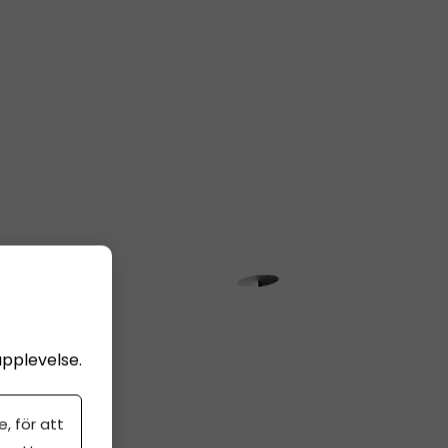
upplevelse.
n på
, för att