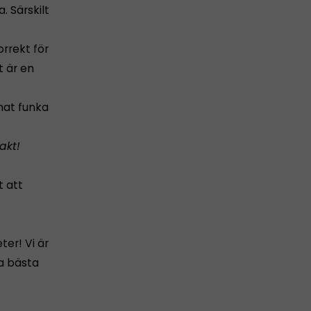
. Särskilt
rrekt för
t är en
nat funka
akt!
t att
er! Vi är
na bästa