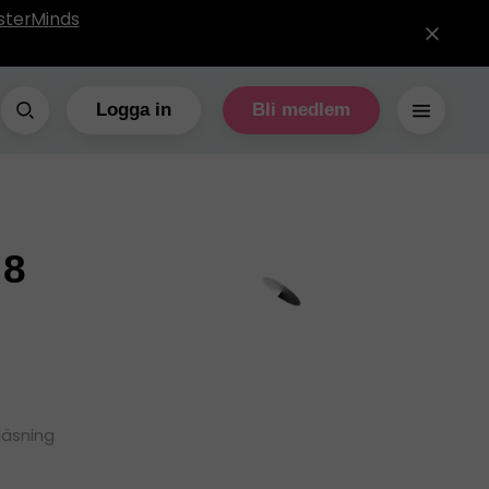
sterMinds
Logga in
Bli medlem
 8
läsning