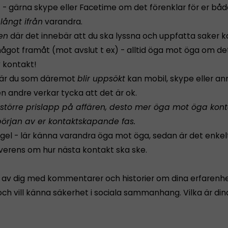
 - gärna skype eller Facetime om det förenklar för er båda
långt ifrån
varandra.
en
där det innebär att du ska lyssna och uppfatta saker ko
något framåt (mot avslut t ex) - alltid öga mot öga om de
y kontakt!
 är du som däremot
blir uppsökt
kan mobil, skype eller an
n andre verkar tycka att det är ok.
 större prislapp på affären, desto mer öga mot öga kont
i början av er kontaktskapande fas.
gel - lär känna varandra öga mot öga, sedan är det enkel
rens om hur nästa kontakt ska ske.
 av dig med kommentarer och historier om dina erfarenhet
 och vill känna säkerhet i sociala sammanhang. Vilka är di