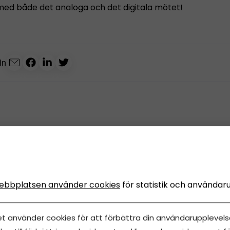
l med både det analoga och det digitala mötet!
ln
NS
Innehåll från
Årsredovisning Online
ebbplatsen använder cookies
för statistik och användar
klar med årsredovisninge
et använder cookies för att förbättra din användarupplevelse