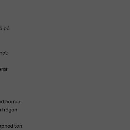
å på
mot:
erar
vid hornen
a frågan
appnad ton