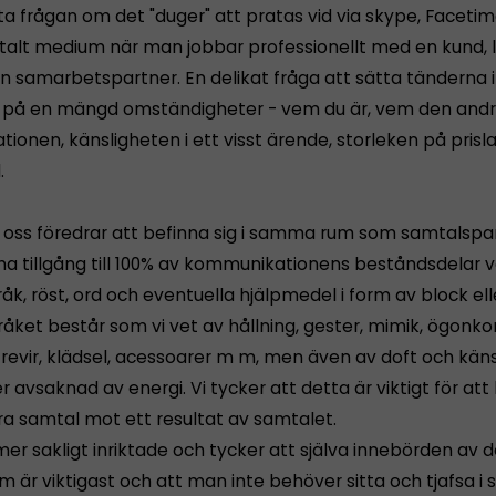
ta frågan om det "duger" att pratas vid via skype, Facetim
italt medium när man jobbar professionellt med en kund, 
n samarbetspartner. En delikat fråga att sätta tänderna i
 på en mängd omständigheter - vem du är, vem den andr
ationen, känsligheten i ett visst ärende, storleken på pris
.
oss föredrar att befinna sig i samma rum som samtalspar
 ha tillgång till 100% av kommunikationens beståndsdelar v
k, röst, ord och eventuella hjälpmedel i form av block ell
åket består som vi vet av hållning, gester, mimik, ögonko
 revir, klädsel, acessoarer m m, men även av doft och kän
er avsaknad av energi. Vi tycker att detta är viktigt för at
ra samtal mot ett resultat av samtalet.
mer sakligt inriktade och tycker att själva innebörden av
om är viktigast och att man inte behöver sitta och tjafsa 