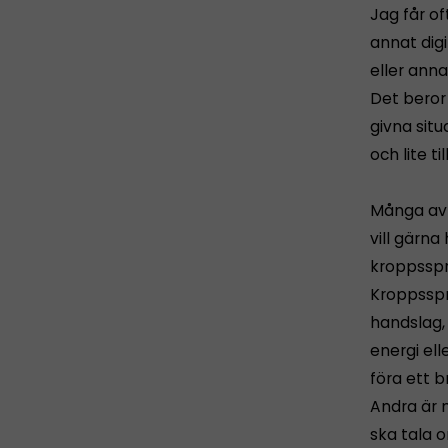
Jag får of
annat dig
eller anna
Det beror
givna situ
och lite till
Många av 
vill gärna
kroppssprå
Kroppsspr
handslag,
energi ell
föra ett b
Andra är 
ska tala 