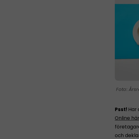
Årsr
Psst!
Har 
Online hä
företagar
och dekla