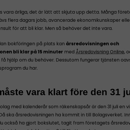
s vara ärliga, det är lätt att skjuta upp detta. Många före
rävs flera dagars jobb, avancerade ekonomikunskaper eller
nsult för att bli klar. Men så behöver det inte vara.
dan bokföringen på plats kan
årsredovisningen och
onen bli klar på 15 minuter
med
Årsredovisning Online
, 
få hjälp om du behöver. Dessutom fungerar tjänsten oavs
sprogram du har.
åste vara klart före den 31 ju
bolag med kalenderår som räkenskapsår är den 31 juli en vi
Då ska årsredovisningen ha kommit in till Bolagsverket. I
u också ha gjort bokslutet, tagit fram företagets årsredov