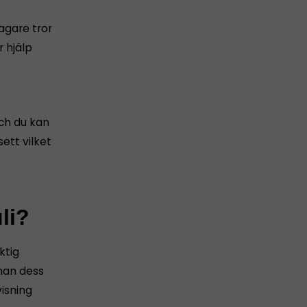
tagare tror
 hjälp
och du kan
ett vilket
li?
ktig
nnan dess
isning