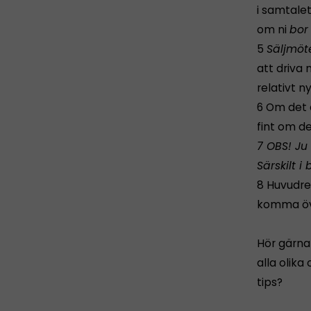
i samtalet
om ni
bor 
5
Säljmöt
att driva 
relativt n
6 Om det
fint om de
7 OBS! Ju
Särskilt 
8 Huvudre
komma öve
Hör gärna
alla olika
tips?