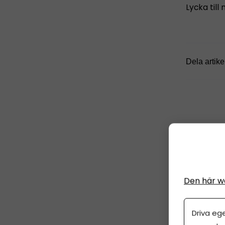
Lycka til
Dela artike
ANNO
PARTNER
Den här w
Bli 
Driva eg