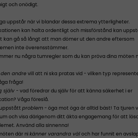
igt och onödigt.
ga uppstår när vi blandar dessa extrema ytterligheter.
tionen kan halta ordentligt och missförstånd kan uppst
t kan gå så långt att man dömer ut den andre eftersom
temen inte överensstämmer.
mmer nu några tumregler som du kan pröva dina möten 
r
den andre
vill att ni ska pratas vid - vilken typ represent
ga fråga!
g själv
- vad föredrar du själv för att känna säkerhet i er
tion? Våga föreslå.
 uppstått
problem
- öga mot öga är alltid bäst! Ta tjuren 
um och visa därigenom ditt äkta engagemang för att lös
blemet. Använd alla sinnenna!
möten där ni
känner varandra väl
och har funnit en avsl