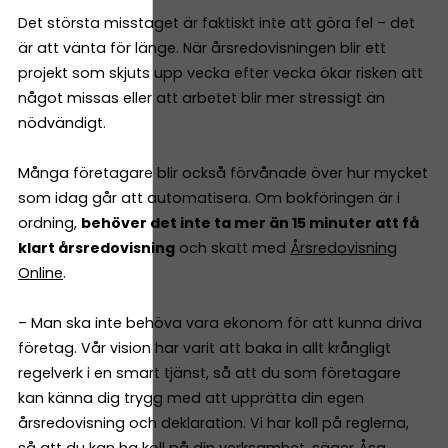
Det största misstaget är faktiskt inte att göra fel – det
är att vänta för länge. När årsredovisningen blir ett
projekt som skjuts upp vecka efter vecka ökar risken att
något missas eller att arbetet blir mer stressigt än
nödvändigt.
Många företagare blir också förvånade över hur mycket
som idag går att automatisera. Om bokföringen är i
ordning,
behöver det inte ta mer än 15 minuter att få
klart årsredovisning
och skatt med
Årsredovisning
Online
.
– Man ska inte behöva vara ekonom för att kunna driva
företag. Vår vision har varit att baka in allt krångligt
regelverk i en smart tjänst, så att du som företagare
kan känna dig trygg med att upprätta din egen
årsredovisning och deklaration. Vi har koll på reglerna,
så att du kan ha koll på din verksamhet, säger Åsa