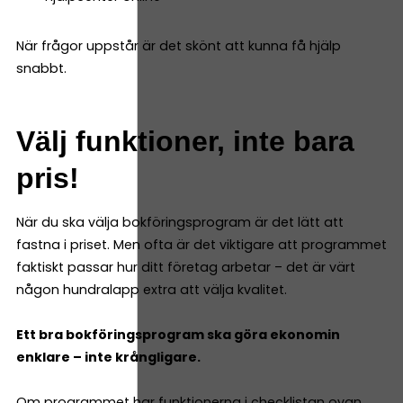
När frågor uppstår är det skönt att kunna få hjälp
snabbt.
Välj funktioner, inte bara
pris!
När du ska välja bokföringsprogram är det lätt att
fastna i priset. Men ofta är det viktigare att programmet
faktiskt passar hur ditt företag arbetar – det är värt
någon hundralapp extra att välja kvalitet.
Ett bra bokföringsprogram ska göra ekonomin
enklare – inte krångligare.
Om programmet har funktionerna i checklistan ovan,