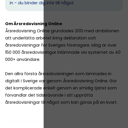
in – du binder dig inte till något.
Om Årsredovisning Online
Årsredovisning Online grundades 2013 med ambitionen
att underlätta arbetet kring deklaration och
årsredovisningar för Sveriges företagare. Idag är över
150 000 årsredovisningar inlämnade via systemet av 40
000+ användare.
Den allra första årsredovisningen som lämnades in
digitalt i Sverige var genom Årsredovisning Online. Gör
det komplicerade enkelt genom en smidig tjänst som
förvandlar det tidskrävande i att upprätta
årsredovisningar till något som kan göras på en kvart.