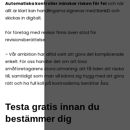
Automatiska kontroller minskar risken för fel
och när
allt är klart kan handlingarna signeras med BankID och
skickas in digitalt.
För företag med revisor finns även stöd för
revisionsberättelse.
– Vår ambition har alltid varit att göra det komplicerade
enkelt. För oss handlar det om att lösa
småföretagarens stora utmaning: att få tiden att räcka
till, samtidigt som man vill känna sig trygg med att göra
rätt och ha full koll på kostnaderna, berättar Åsa.
Testa gratis innan du
bestämmer dig