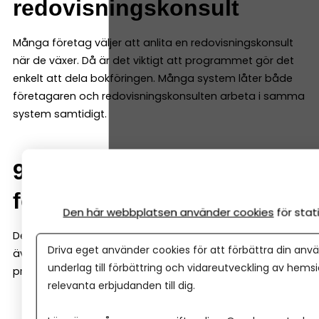
redovisningskonsult
Många företag väljer att anlita en redovisningskonsult
när de växer. Då är det viktigt att programmet gör det
enkelt att dela bokföringen. Många system låter både
företagaren och redovisningskonsulten arbeta i samma
system samtidigt.
9. Möjlighet att växa med
företaget
Den här webbplatsen använder cookies
för sta
Det bokföringsprogram du väljer i början bör fungera
Driva eget använder cookies för att förbättra din anvä
även när företaget växer. Det är därför bra om
underlag till förbättring och vidareutveckling av hems
programmet även kan hantera saker som:
relevanta erbjudanden till dig.
löner