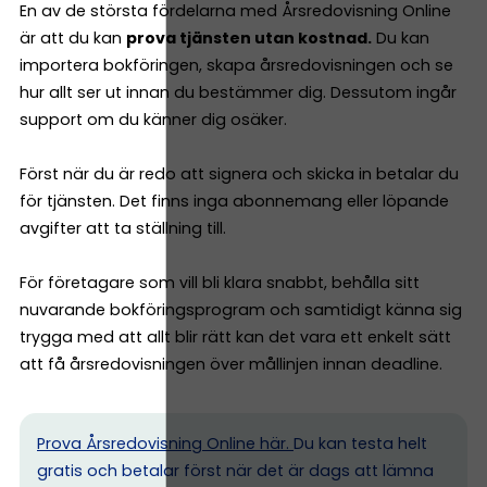
En av de största fördelarna med Årsredovisning Online
är att du kan
prova tjänsten utan kostnad.
Du kan
importera bokföringen, skapa årsredovisningen och se
hur allt ser ut innan du bestämmer dig. Dessutom ingår
support om du känner dig osäker.
Först när du är redo att signera och skicka in betalar du
för tjänsten. Det finns inga abonnemang eller löpande
avgifter att ta ställning till.
För företagare som vill bli klara snabbt, behålla sitt
nuvarande bokföringsprogram och samtidigt känna sig
trygga med att allt blir rätt kan det vara ett enkelt sätt
att få årsredovisningen över mållinjen innan deadline.
Prova Årsredovisning Online här.
Du kan testa helt
gratis och betalar först när det är dags att lämna