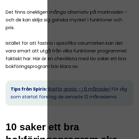
Det finns onekligen många alternativ på marknaden –
och de kan skilja sig ganska mycket i funktioner och
pris.
Istället för att fastna i specifika varumärken kan det
vara smart att utgå från vilka funktioner programmet
faktiskt har. Här är en checklista med tio saker ett bra
bokföringsprogram bör klara av.
Tips från Spiris:
Bokför gratis – i 6 månader!
För dig
som startat företag de senaste 12 månaderna.
10 saker ett bra