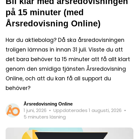
Bli klar med årsredovisningen
på 15 minuter (med
Årsredovisning Online)
Har du aktiebolag? Då ska årsredovisningen
troligen lämnas in innan 31 juli. Visste du att
det bara behöver ta 15 minuter att få allt klart
genom den smidiga tjänsten Årsredovisning
Online, och att du kan få all support du
behöver?
Årsredovisning Online
1 juni, 2026
•
Uppdaterades 1 augusti, 2026
•
5 minuters läsning