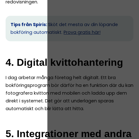
redovisningen.
Tips från Spiris:
Sköt det mesta av din löpande
bokföring automatiskt.
Prova gratis här!
4. Digital kvittohantering
I dag arbetar många företag helt digitalt. Ett bra
bokföringsprogram bör därför ha en funktion där du kan
fotografera kvitton med mobilen och ladda upp dem
direkt i systemet. Det gör att underlagen sparas
automatiskt och blir lätta att hitta.
5. Integrationer med andra