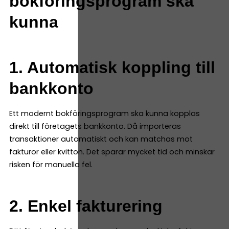
bokföringsprogram ska
kunna
1. Automatisk koppling till
bankkonto
Ett modernt bokföringsprogram ska kunna kopplas
direkt till företagets bankkonto. Då importeras
transaktioner automatiskt och kan matchas mot
fakturor eller kvitton. Det sparar mycket tid och minskar
risken för manuella fel.
2. Enkel fakturering