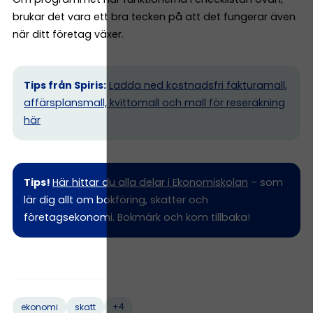
brukar det vara ett bra tecken på att det fungerar även
när ditt företag växer.
Tips från Spiris:
Ladda ned kostnadsfri fakturamall,
affärsplansmall, kvittomall och mall för reseräkning
här
Tips!
Här hittar du alla delar i Ekonomiskolan
– som
lär dig allt om bokföring, skatter och
företagsekonomi. Bokmärk och kom tillbaka!
+4
ekonomi
skatt