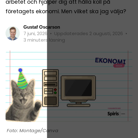
arbetet och hjälper dig att hålla koll på
företagets ekonomi. Men vilket ska jag välja?
Gustaf Oscarson
7 juni, 2026
•
Uppdaterades 2 augusti, 2026
•
3 minuters läsning
Montage/Canva