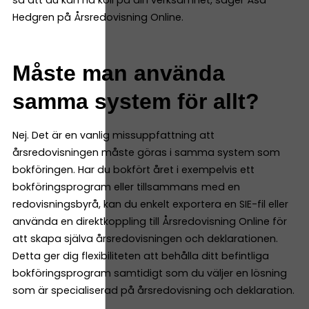
Hedgren på Årsredovisning Online.
Måste man använda
samma system för allt?
Nej. Det är en vanlig missuppfattning att
årsredovisningen måste göras i samma system som
bokföringen. Har du bokfört året i exempelvis ett
bokföringsprogram eller tillsammans med en
redovisningsbyrå, kan du enkelt exportera en SIE-fil eller
använda en direktkoppling till Årsredovisning Online för
att skapa själva årsredovisningen och deklarationen.
Detta ger dig flexibiliteten att behålla ditt befintliga
bokföringsprogram samtidigt som du väljer en lösning
som är specialiserad på årsredovisning och deklaration.