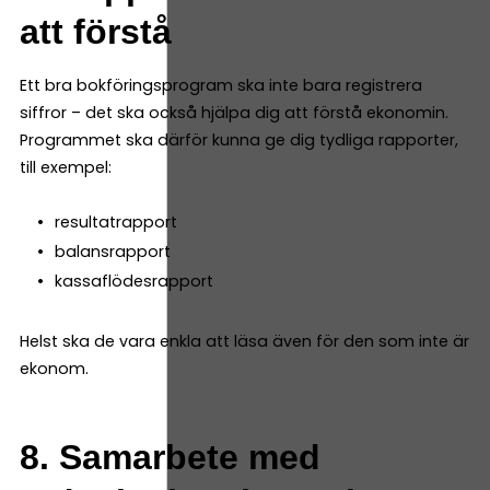
att förstå
Ett bra bokföringsprogram ska inte bara registrera
siffror – det ska också hjälpa dig att förstå ekonomin.
Programmet ska därför kunna ge dig tydliga rapporter,
till exempel:
resultatrapport
balansrapport
kassaflödesrapport
Helst ska de vara enkla att läsa även för den som inte är
ekonom.
8. Samarbete med