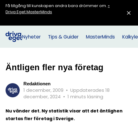
Få tillgång till kunskapen andra bara drömmer om.
»
Driva Eget MasterMinds
Nyheter
Tips & Guider
MasterMinds
Kalkyle
Äntligen fler nya företag
Redaktionen
1 december, 2009
•
Uppdaterades 18
december, 2024
•
1 minuts läsning
Nu vänder det. Ny statistik visar att det äntlighen
startas fler företag i Sverige.