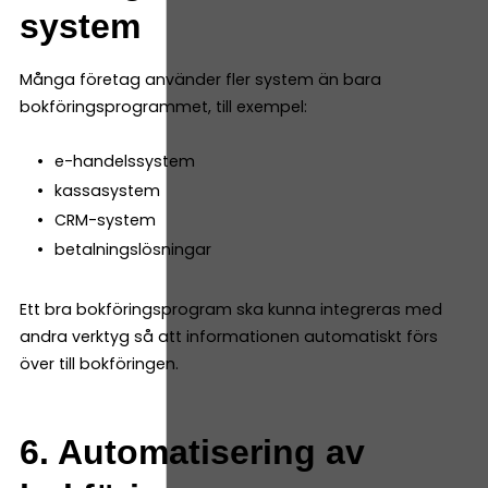
system
Många företag använder fler system än bara
bokföringsprogrammet, till exempel:
e-handelssystem
kassasystem
CRM-system
betalningslösningar
Ett bra bokföringsprogram ska kunna integreras med
andra verktyg så att informationen automatiskt förs
över till bokföringen.
6. Automatisering av