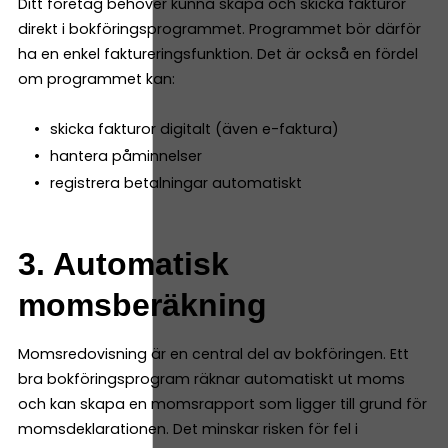
Ditt företag behöver kunna skapa och skicka fakturor
direkt i bokföringsprogrammet. Programmet bör därför
ha en enkel faktureringsfunktion. Det är också en fördel
om programmet kan:
skicka fakturor digitalt (även e-faktura)
hantera påminnelser
registrera betalningar automatiskt
3. Automatisk
momsberäkning
Momsredovisning är en central del av bokföringen. Ett
bra bokföringsprogram räknar automatiskt ut moms
och kan skapa en momsrapport som ligger till grund för
momsdeklarationen. Det minskar risken för fel i