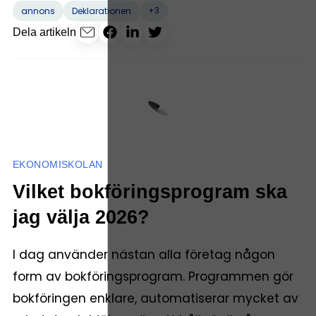
+3
annons
Deklarationen
Dela artikeln
EKONOMISKOLAN
Vilket bokföringsprogram ska
jag välja 2026?
I dag använder nästan alla företag någon
form av bokföringsprogram. Programmen gör
bokföringen enklare, automatiserar mycket av