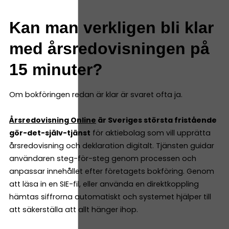
Kan man verkligen bli klar
med årsredovisningen på
15 minuter?
Om bokföringen redan är klar är svaret ofta ja.
Årsredovisning Online
är Sveriges största fristående
gör-det-själv-tjänst
för aktiebolag som vill upprätta
årsredovisning och deklaration digitalt. Tjänsten guidar
användaren steg-för-steg genom processen och
anpassar innehållet efter företagets bokföring. Genom
att läsa in en SIE-fil, eller använda en direktkoppling
hämtas siffrorna automatiskt och systemet hjälper till
att säkerställa att allt hänger ihop.