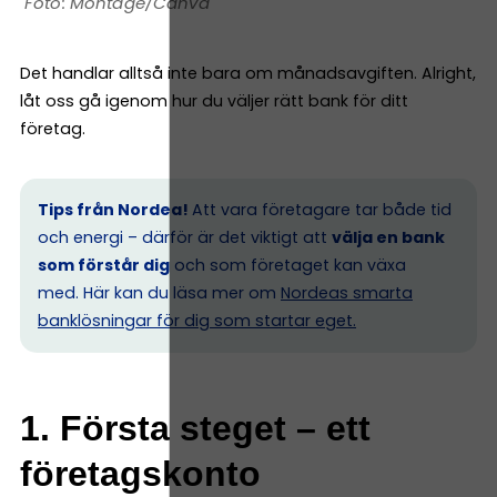
Montage/Canva
Det handlar alltså inte bara om månadsavgiften. Alright,
låt oss gå igenom hur du väljer rätt bank för ditt
företag.
Tips från Nordea!
Att vara företagare tar både tid
och energi – därför är det viktigt att
välja en bank
som förstår dig
och som företaget kan växa
med. Här kan du läsa mer om
Nordeas smarta
banklösningar för dig som startar eget.
1. Första steget – ett
företagskonto