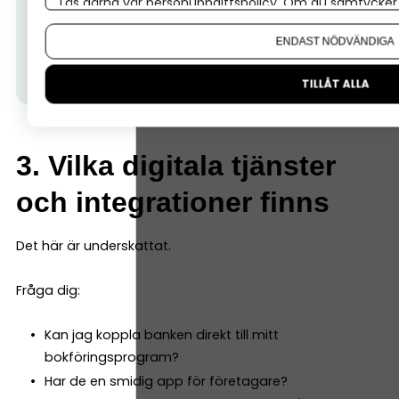
Läs gärna vår
personuppgiftspolicy
. Om du samtycker t
Tips från Nordea:
Hos oss på Nordea får du som
Om du vill ändra ditt val i efterhand hittar du den möjl
småföretagare flexibla bank- och
ENDAST NÖDVÄNDIGA
finansieringslösningar som hjälper dig växa.
Läs om
allt som ingår här.
TILLÅT ALLA
3. Vilka digitala tjänster
och integrationer finns
Det här är underskattat.
Fråga dig:
Kan jag koppla banken direkt till mitt
bokföringsprogram?
Har de en smidig app för företagare?