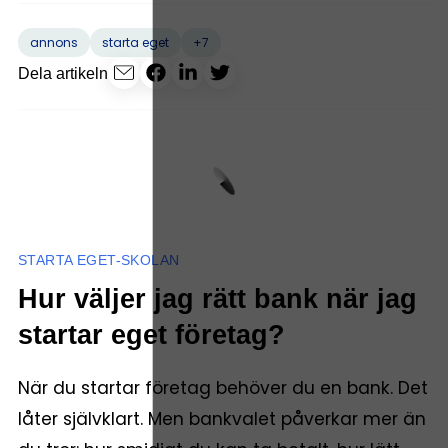
+7
annons
starta eget
Dela artikeln
STARTA EGET-SKOLAN
Hur väljer jag rätt bank när jag
startar eget företag?
När du startar företag behöver du en bank. Det
låter självklart. Men bankvalet påverkar mer än