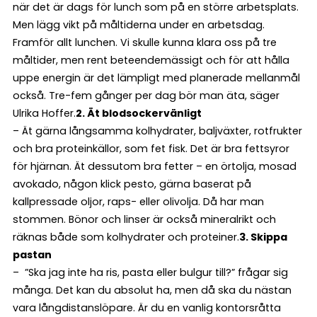
när det är dags för lunch som på en större arbetsplats.
Men lägg vikt på måltiderna under en arbetsdag.
Framför allt lunchen. Vi skulle kunna klara oss på tre
måltider, men rent beteendemässigt och för att hålla
uppe energin är det lämpligt med planerade mellanmål
också. Tre-fem gånger per dag bör man äta, säger
Ulrika Hoffer.
2. Ät blodsockervänligt
– Ät gärna långsamma kolhydrater, baljväxter, rotfrukter
och bra proteinkällor, som fet fisk. Det är bra fettsyror
för hjärnan. Ät dessutom bra fetter – en örtolja, mosad
avokado, någon klick pesto, gärna baserat på
kallpressade oljor, raps- eller olivolja. Då har man
stommen. Bönor och linser är också mineralrikt och
räknas både som kolhydrater och proteiner.
3. Skippa
pastan
– ”Ska jag inte ha ris, pasta eller bulgur till?” frågar sig
många. Det kan du absolut ha, men då ska du nästan
vara långdistanslöpare. Är du en vanlig kontorsråtta