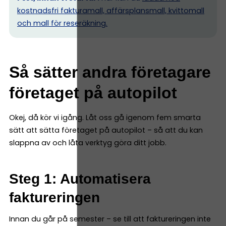
kostnadsfri fakturamall, affärsplansmall, kvittomall
och mall för reseräkning.
Så sätter andra företagare
företaget på autopilot
Okej, då kör vi igång. Låt oss gå igenom fem smarta
sätt att sätta företaget på autopilot – så att du kan
slappna av och låta verktyg göra ditt jobb.
Steg 1: Automatisera
faktureringen
Innan du går på semester – se till att faktureringen inte