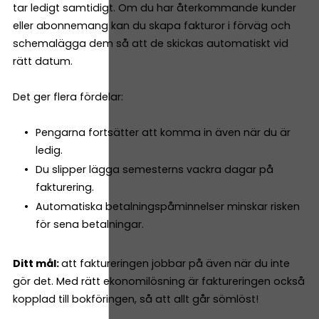
tar ledigt samtidigt. Om du har återkommande kunder
eller abonnemang kan du skapa fakturor i förväg och
schemalägga dem så att de skickas automatiskt vid
rätt datum.
Det ger flera fördelar:
Pengarna fortsätter att komma in även när du är
ledig.
Du slipper lägga semesterns vackra dagar på
fakturering.
Automatiska betalningspåminnelser minskar risken
för sena betalningar.
Ditt mål:
att faktureringen jobbar på även när du inte
gör det. Med rätt ekonomilösning är faktureringen också
kopplad till bokföringen, så att allt går sömlöst!