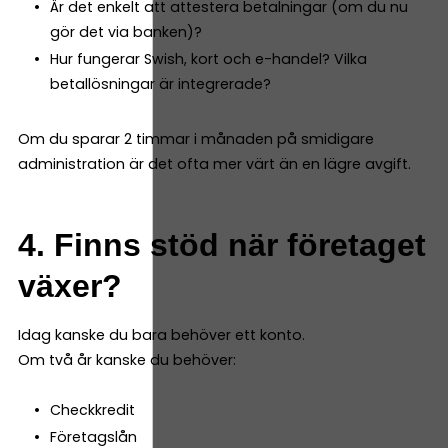
Är det enkelt att attestera betalningar (om du nu
gör det via banken)?
Hur fungerar Swish, kort och e-handel? Vilka
betallösningar är integrerade?
Om du sparar 2 timmar i månaden på smidigare
administration är det ofta mer värt än en lägre avgift.
4. Finns stöd när företaget
växer?
Idag kanske du bara behöver ett konto.
Om två år kanske du behöver:
Checkkredit
Företagslån