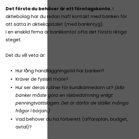
Det första du behöver är ett företagskonto.
I
aktiebolag har du redan haft kontakt med banken för
att sätta in aktiekapitalet (med bankintyg).
I en enskild firma är bankkontot ofta det första riktiga
steget.
Det du vill veta är:
Hur lång handläggningstid har banken?
Kräver de fysiskt möte?
Hur ser deras rutiner för kundkännedom ut?
(Alla
banker måste göra en riskbedömning enligt
penningtvättslagen. Det är därför de ställer många
frågor i början.)
Vad behöver du ha förberett (affärsplan, budget,
avtal)?