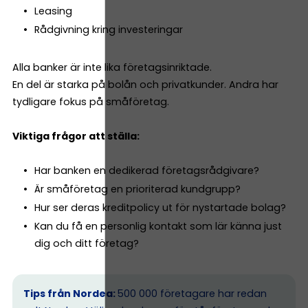
Leasing
Rådgivning kring investeringar
Alla banker är inte lika företagsinriktade.
En del är starka på bolån och privatkunder. Andra har
tydligare fokus på småföretag.
Viktiga frågor att ställa:
Har banken en dedikerad företagsrådgivare?
Är småföretag en prioriterad kundgrupp?
Hur ser deras kreditpolicy ut för nystartade bolag?
Kan du få en personlig kontakt som lär känna just
dig och ditt företag?
Tips från Nordea:
500 000 företagare har redan