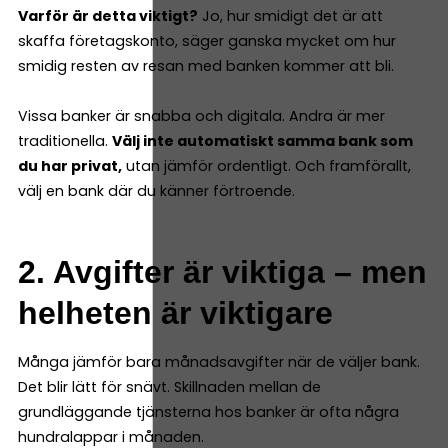
Varför är detta viktigt?
Jo, hur smidigt det är att
skaffa företagskonto, säger ganska mycket om hur
smidig resten av resan med banken kommer att bli.
Vissa banker är snabba och digitala. Andra är mer
traditionella.
Välj inte automatiskt samma bank som
du har privat,
utan jämför ordentligt. Och framförallt,
välj en bank där du känner förtroende.
2. Avgifter är viktiga – men
helheten är viktigare
Många jämför bara månadsavgifter när de väljer bank.
Det blir lätt för snävt. Skillnaden mellan de
grundläggande tjänsterna hos banker är ofta några
hundralappar i månaden.