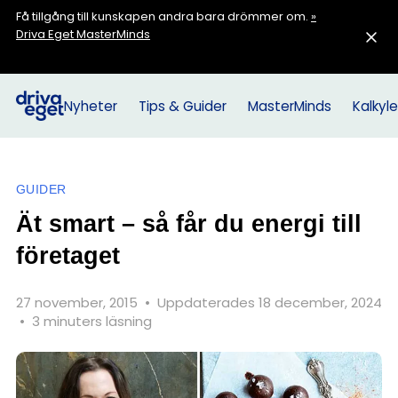
Få tillgång till kunskapen andra bara drömmer om.
»
Driva Eget MasterMinds
Nyheter
Tips & Guider
MasterMinds
Kalkyle
GUIDER
Ät smart – så får du energi till
företaget
27 november, 2015
•
Uppdaterades 18 december, 2024
•
3 minuters läsning