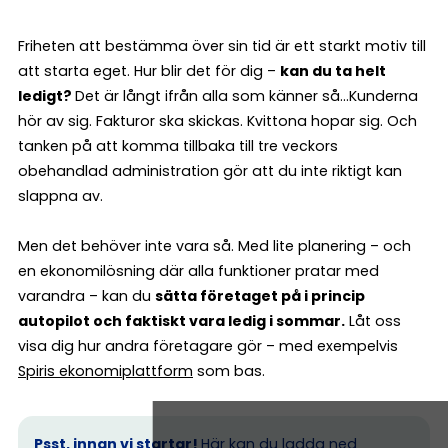
Friheten att bestämma över sin tid är ett starkt motiv till
att starta eget. Hur blir det för dig –
kan du ta helt
ledigt?
Det är långt ifrån alla som känner så…Kunderna
hör av sig. Fakturor ska skickas. Kvittona hopar sig. Och
tanken på att komma tillbaka till tre veckors
obehandlad administration gör att du inte riktigt kan
slappna av.
Men det behöver inte vara så. Med lite planering – och
en ekonomilösning där alla funktioner pratar med
varandra – kan du
sätta företaget på i princip
autopilot och faktiskt vara ledig i sommar.
Låt oss
visa dig hur andra företagare gör – med exempelvis
Spiris ekonomiplattform
som bas.
Psst, innan vi startar!
Här kan du
ladda ned