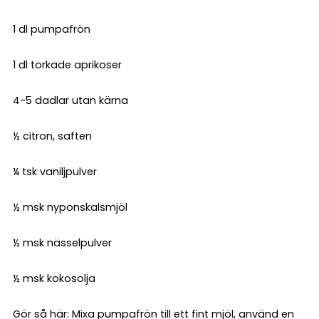
1 dl pumpafrön
1 dl torkade aprikoser
4-5 dadlar utan kärna
½ citron, saften
¼ tsk vaniljpulver
½ msk nyponskalsmjöl
½ msk nässelpulver
½ msk kokosolja
Gör så här: Mixa pumpafrön till ett fint mjöl, använd en