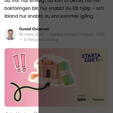
du tror: hur smidigt du kan ta betalt, hur lätt
bokföringen blir, hur snabbt du får hjälp – och
ibland hur snabbt du ens kommer igång.
Gustaf Oscarson
16 mars, 2026
•
Uppdaterades 1 augusti, 2026
•
5 minuters läsning