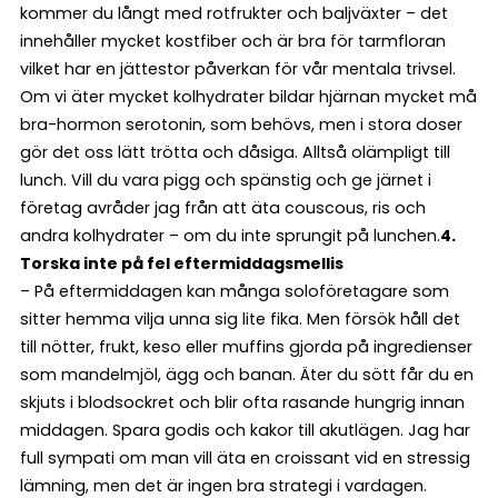
kommer du långt med rotfrukter och baljväxter – det
innehåller mycket kostfiber och är bra för tarmfloran
vilket har en jättestor påverkan för vår mentala trivsel.
Om vi äter mycket kolhydrater bildar hjärnan mycket må
bra-hormon serotonin, som behövs, men i stora doser
gör det oss lätt trötta och dåsiga. Alltså olämpligt till
lunch. Vill du vara pigg och spänstig och ge järnet i
företag avråder jag från att äta couscous, ris och
andra kolhydrater – om du inte sprungit på lunchen.
4.
Torska inte på fel eftermiddagsmellis
– På eftermiddagen kan många soloföretagare som
sitter hemma vilja unna sig lite fika. Men försök håll det
till nötter, frukt, keso eller muffins gjorda på ingredienser
som mandelmjöl, ägg och banan. Äter du sött får du en
skjuts i blodsockret och blir ofta rasande hungrig innan
middagen. Spara godis och kakor till akutlägen. Jag har
full sympati om man vill äta en croissant vid en stressig
lämning, men det är ingen bra strategi i vardagen.