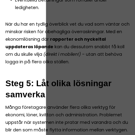
Eventuella betalningar som förfaller under
ledigheten.
När du har en tydlig överblick vet du vad som väntar och
minskar risken för obehagliga överraskningar. Med en
ekonomilösning där
rapporter och nyckeltal
uppdateras löpande
kan du dessutom snabbt få koll
om du skulle vilja
(direkt i mobilen!)
– utan att behöva
logga in på flera olika ställen.
Steg 5: Låt olika lösningar
samverka
Många företagare använder flera olika verktyg för
ekonomi, löner, kvitton och administration. Problemet
uppstår när systemen inte pratar med varandra och du
blir den som måste flytta information mellan verktygen.