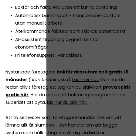
Bokför och fakturera utan att kunna bokföring
Automatisk bankimport – transaktioner bokförs
utan manuellt arbete
Återkommande fakturor som skickas automatiskt
AI-assistent tillgänglig dygnet runt för
ekonomifrågor
Fri telefonsupport i världsklass
Nystartade företagare
bokför dessutom helt gratis i 6
månader
(utan bindningstid)
.
Läs mer här.
Och har du
redan drivit företag ett tag kan du självklart
prova Spiris
gratis här
. Har du redan ett bokföringsprogram är det
superlätt att byta,
läs hur du gör här.
Att ta semester som företagare handlar inte om att
lämna allt åt slumpen – det handlar om att bygga
system som håller ihop det åt dig.
Ju bättre