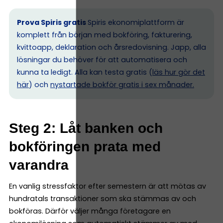
Prova Spiris gratis
Spiris ekonomiplattform är
komplett från början med bokföring, fakturering,
kvittoapp, deklaration och årsredovisning. Japp, alla
lösningar du behöver för att automatisera och
kunna ta ledigt. Alla kan testa gratis (
läs hur gör det
här
) och
nystartade bokför gratis i sex månader.
Steg 2: Låt banken och
bokföringen prata med
varandra
En vanlig stressfaktor efter semestern är att mötas av
hundratals transaktioner som ska stämmas av och
bokföras. Därför väljer många företagare en