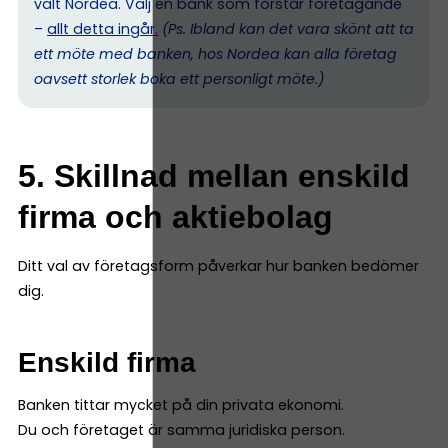
valt Nordea. Välj en bank som förstår företagande
–
allt detta ingår.
(Ps. I
bland kan det vara skönt att ta
ett möte med banken, hos Nordea kan alla företag
oavsett storlek boka ett personligt möte.)
5. Skillnad mellan enskild
firma och aktiebolag
Ditt val av företagsform påverkar hur banken bedömer
dig.
Enskild firma
Banken tittar mycket på din privata ekonomi.
Du och företaget är samma juridiska person.