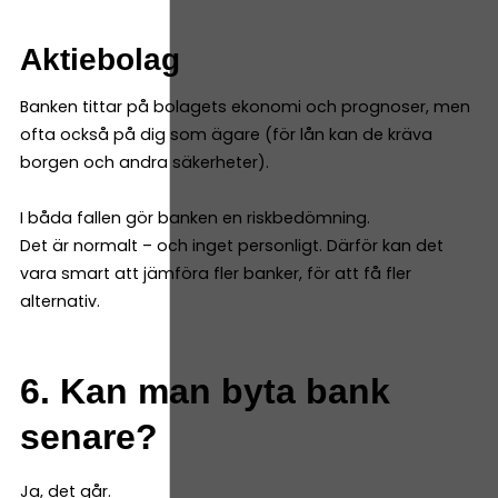
Aktiebolag
Banken tittar på bolagets ekonomi och prognoser, men
ofta också på dig som ägare (för lån kan de kräva
borgen och andra säkerheter).
I båda fallen gör banken en riskbedömning.
Det är normalt – och inget personligt. Därför kan det
vara smart att jämföra fler banker, för att få fler
alternativ.
6. Kan man byta bank
senare?
Ja, det går.