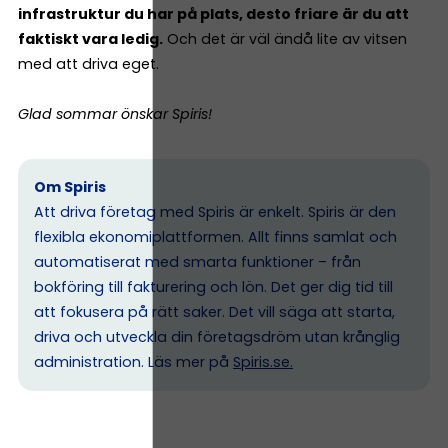
infrastruktur du har på plats, desto friare är du att
faktiskt vara ledig.
Och det är väl ändå lite av vitsen
med att driva eget.
Glad sommar önskar Spiris!
Om Spiris
Att driva företag med Spiris är enkelt. Spiris är den
flexibla ekonomiplattformen. Allt finns samlat och
automatiserat med smarta funktioner – från
bokföring till fakturering och lön. Det ger dig tid till
att fokusera på rätt saker. Det vill säga att starta,
driva och utveckla din företagsdröm utan krånglig
administration. Läs mer på
Spiris.se
.