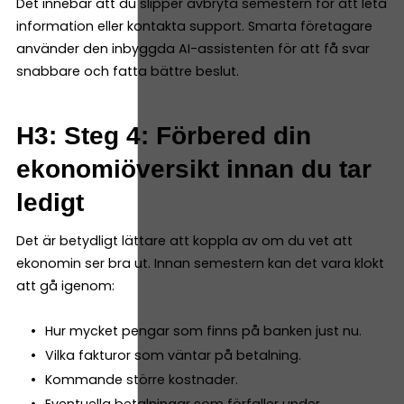
Det innebär att du slipper avbryta semestern för att leta
information eller kontakta support. Smarta företagare
använder den inbyggda AI-assistenten för att få svar
snabbare och fatta bättre beslut.
H3: Steg 4: Förbered din
ekonomiöversikt innan du tar
ledigt
Det är betydligt lättare att koppla av om du vet att
ekonomin ser bra ut. Innan semestern kan det vara klokt
att gå igenom:
Hur mycket pengar som finns på banken just nu.
Vilka fakturor som väntar på betalning.
Kommande större kostnader.