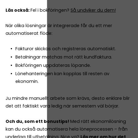
Läs också:
Fel i bokföringen?
Så undviker du dem!
När olika lösningar är integrerade får du ett mer
automatiserat flöde:
Fakturor skickas och registreras automatiskt.
Betalningar matchas mot rätt kundfaktura.
Bokföringen uppdateras löpande.
Lönehanteringen kan kopplas till resten av
ekonomin.
Ju mindre manuellt arbete som krävs, desto enklare blir
det att faktiskt vara ledig när semestern väl börjar.
Och du, som ett bonustips!
Med rätt ekonomilösning
kan du också automatisera hela löneprocessen – från
underlag till utbetalning. Nice va?
Läs mer om hur det