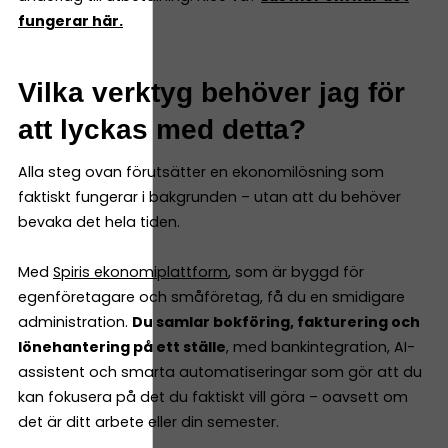
fungerar här.
Vilka verktyg behöver jag för
att lyckas med detta?
Alla steg ovan förutsätter en ekonomilösning som
faktiskt fungerar i bakgrunden – utan att du behöver
bevaka det hela tiden.
Med
Spiris ekonomiplattform
, som är byggd för
egenföretagare och småföretag, få du en smidigare
administration.
Du samlar bokföring, fakturering och
lönehantering på ett ställe
, med bankintegration, AI-
assistent och smarta automatiseringar som gör att du
kan fokusera på det du faktiskt vill göra – oavsett om
det är ditt arbete eller din semester.