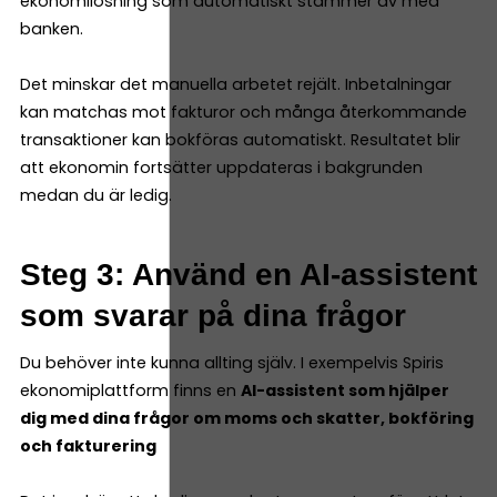
ekonomilösning som automatiskt stämmer av med
banken.
Det minskar det manuella arbetet rejält. Inbetalningar
kan matchas mot fakturor och många återkommande
transaktioner kan bokföras automatiskt. Resultatet blir
att ekonomin fortsätter uppdateras i bakgrunden
medan du är ledig.
Steg 3: Använd en AI-assistent
som svarar på dina frågor
Du behöver inte kunna allting själv. I exempelvis Spiris
ekonomiplattform finns en
AI-assistent som hjälper
dig med dina frågor om moms och skatter, bokföring
och fakturering