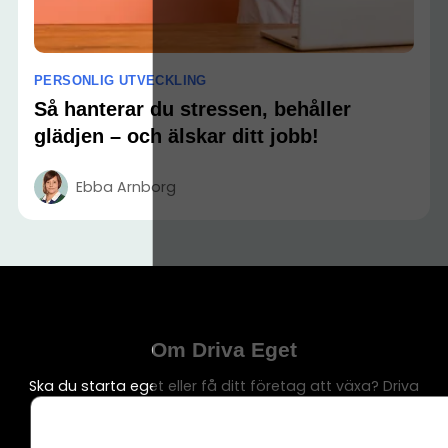
PERSONLIG UTVECKLING
Så hanterar du stressen, behåller
glädjen – och älskar ditt jobb!
Ebba Arnborg
Om Driva Eget
Ska du starta eget eller få ditt företag att växa? Driva
Eget är en av Sveriges största sajter för oss
företagare med 100 000-tals besökare. Här finns allt