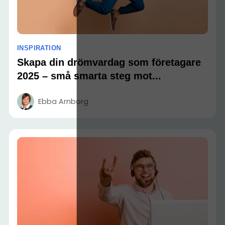
INSPIRATION
Skapa din drömvardag som företagare
2025 – små smarta steg mot...
Ebba Arnborg