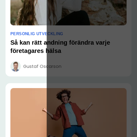
PERSONLIG UTVECKLING
Så kan rätt andning förändra varje
företagares hälsa
Gustaf Oscarson