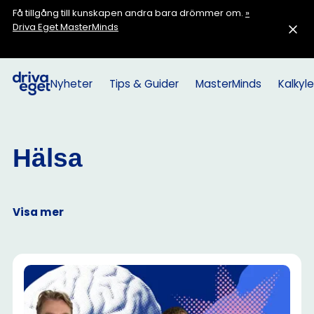
Få tillgång till kunskapen andra bara drömmer om.
»
Driva Eget MasterMinds
Nyheter
Tips & Guider
MasterMinds
Kalkyle
Hälsa
Visa mer