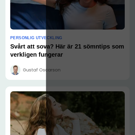
PERSONLIG UTVECKLING
Svårt att sova? Här är 21 sömntips som
verkligen fungerar
Gustaf Oscarson