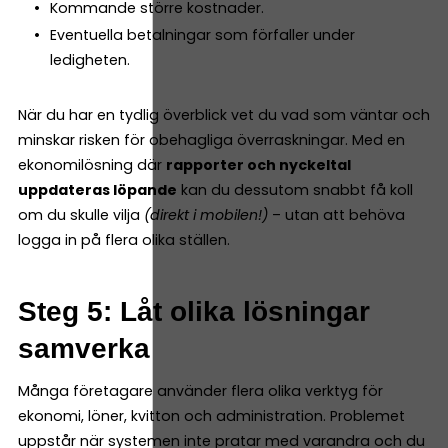
Kommande större kostnader.
Eventuella betalningar som förfaller under
ledigheten.
När du har en tydlig överblick vet du vad som väntar och
minskar risken för obehagliga överraskningar. Med en
ekonomilösning där
rapporter och nyckeltal
uppdateras löpande
kan du dessutom snabbt få koll
om du skulle vilja
(direkt i mobilen!)
– utan att behöva
logga in på flera olika ställen.
Steg 5: Låt olika lösningar
samverka
Många företagare använder flera olika verktyg för
ekonomi, löner, kvitton och administration. Problemet
uppstår när systemen inte pratar med varandra och du