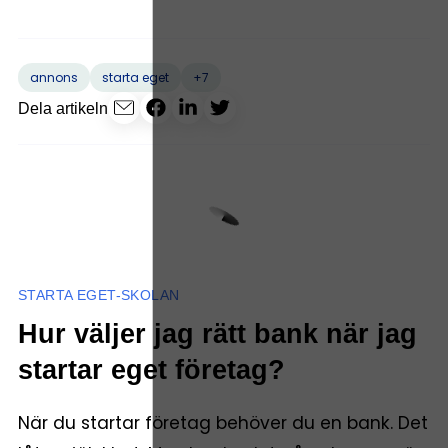
+7
annons
starta eget
Dela artikeln
STARTA EGET-SKOLAN
Hur väljer jag rätt bank när jag
startar eget företag?
När du startar företag behöver du en bank. Det