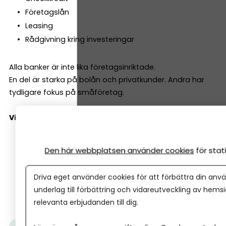
Företagslån
Leasing
Rådgivning kring investeringar
Alla banker är inte lika företagsinriktade.
En del är starka på bolån och privatkunder. Andra har
tydligare fokus på småföretag.
Viktiga frågor att ställa:
Har banken en dedikerad företagsrådgivare?
Den här webbplatsen använder cookies
för sta
Är småföretag en prioriterad kundgrupp?
Hur ser deras kreditpolicy ut för nystartade bolag?
Driva eget använder cookies för att förbättra din anvä
Kan du få en personlig kontakt som lär känna just
underlag till förbättring och vidareutveckling av hems
dig och ditt företag?
relevanta erbjudanden till dig.