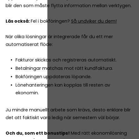
blir den som måste flytta information mellan verktygen.
Läs också:
Fel i bokföringen?
Så undviker du dem!
När olika lösningar är integrerade får du ett mer
automatiserat flöde:
Fakturor skickas och registreras automatiskt.
Betalningar matchas mot rätt kundfaktura.
Bokföringen uppdateras löpande.
Lönehanteringen kan kopplas till resten av
ekonomin.
Ju mindre manuellt arbete som krävs, desto enklare blir
det att faktiskt vara ledig när semestern väl börjar.
Och du, som ett bonustips!
Med rätt ekonomilösning