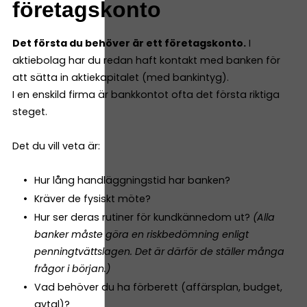
företagskonto
Det första du behöver är ett företagskonto.
I
aktiebolag har du redan haft kontakt med banken för
att sätta in aktiekapitalet (med bankintyg).
I en enskild firma är bankkontot ofta det första riktiga
steget.
Det du vill veta är:
Hur lång handläggningstid har banken?
Kräver de fysiskt möte?
Hur ser deras rutiner för kundkännedom ut?
(Alla
banker måste göra en riskbedömning enligt
penningtvättslagen. Det är därför de ställer många
frågor i början.)
Vad behöver du ha förberett (affärsplan, budget,
avtal)?