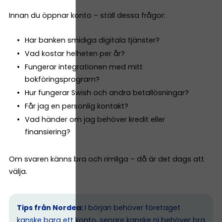
Innan du öppnar konto – ställ dessa frågor:
Har banken smidiga digitala tjänster?
Vad kostar helheten per år?
Fungerar integrationen med mitt
bokföringsprogram?
Hur fungerar Swish och andra betallösningar?
Får jag en personlig kontakt?
Vad händer om jag behöver kredit eller
finansiering?
Om svaren känns bra och rimliga – då är det dags att
välja.
Tips från Nordea:
I början behöver företaget
kanske bara ett konto, senare kanske ni behöver bra