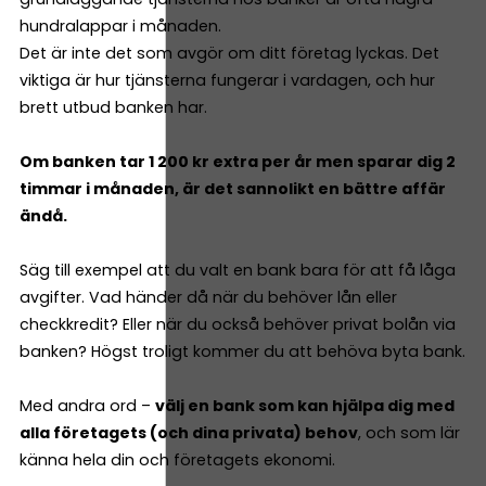
hundralappar i månaden.
Det är inte det som avgör om ditt företag lyckas. Det
viktiga är hur tjänsterna fungerar i vardagen, och hur
brett utbud banken har.
Om banken tar 1 200 kr extra per år men sparar dig 2
timmar i månaden, är det sannolikt en bättre affär
ändå.
Säg till exempel att du valt en bank bara för att få låga
avgifter. Vad händer då när du behöver lån eller
checkkredit? Eller när du också behöver privat bolån via
banken? Högst troligt kommer du att behöva byta bank.
Med andra ord –
välj en bank som kan hjälpa dig med
alla företagets (och dina privata) behov
, och som lär
känna hela din och företagets ekonomi.