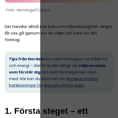
Montage/Canva
Det handlar alltså inte bara om månadsavgiften. Alright,
låt oss gå igenom hur du väljer rätt bank för ditt
företag.
Tips från Nordea!
Att vara företagare tar både tid
och energi – därför är det viktigt att
välja en bank
som förstår dig
och som företaget kan växa
med. Här kan du läsa mer om
Nordeas smarta
banklösningar för dig som startar eget.
1. Första steget – ett