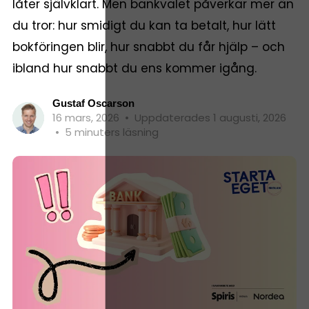
låter självklart. Men bankvalet påverkar mer än
du tror: hur smidigt du kan ta betalt, hur lätt
bokföringen blir, hur snabbt du får hjälp – och
ibland hur snabbt du ens kommer igång.
Gustaf Oscarson
16 mars, 2026
•
Uppdaterades 1 augusti, 2026
•
5 minuters läsning