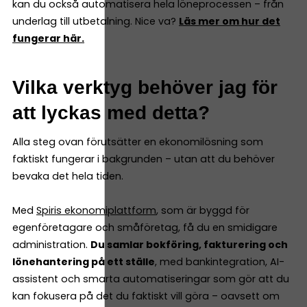
kan du också automatisera hela löneprocessen – från
underlag till utbetalning. Nice va?
Läs mer om hur det
fungerar här.
Vilka verktyg behöver jag för
att lyckas med detta?
Alla steg ovan förutsätter en ekonomilösning som
faktiskt fungerar i bakgrunden – utan att du behöver
bevaka det hela tiden.
Med
Spiris ekonomiplattform
, som är byggd för
egenföretagare och småföretag, få du en smidigare
administration.
Du samlar bokföring, fakturering och
lönehantering på ett ställe
, med bankintegration, AI-
assistent och smarta automatiseringar som gör att du
kan fokusera på det du faktiskt vill göra – oavsett om