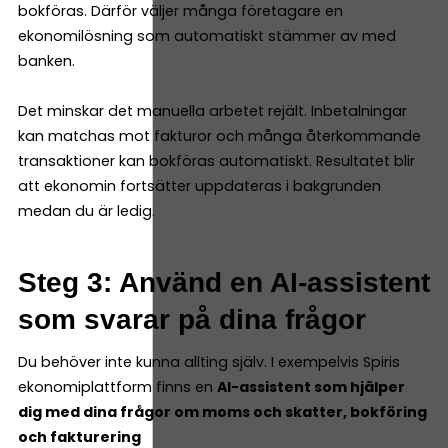
bokföras. Därför väljer många företagare en
ekonomilösning som automatiskt stämmer av med
banken.
Det minskar det manuella arbetet rejält. Inbetalningar
kan matchas mot fakturor och många återkommande
transaktioner kan bokföras automatiskt. Resultatet blir
att ekonomin fortsätter uppdateras i bakgrunden
medan du är ledig.
Steg 3: Använd en AI-assistent
som svarar på dina frågor
Du behöver inte kunna allting själv. I exempelvis Spiris
ekonomiplattform finns en
AI-assistent som hjälper
dig med dina frågor om moms och skatter, bokföring
och fakturering