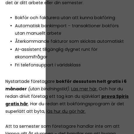
det är ditt arbete eller din semester.
Bokför och fakturera utan att kunna bokföring
Automatisk bankimport – transaktioner bokförs
utan manuellt arbete
Återkommande fakturor som skickas automatiskt
AI-assistent tillgänglig dygnet runt för
ekonomifrågor
Fri telefonsupport i världsklass
Nystartade företagare
bokför dessutom helt gratis i 6
månader
(utan bindningstid)
.
Läs mer här.
Och har du
redan drivit företag ett tag kan du självklart
prova Spiris
gratis här
. Har du redan ett bokföringsprogram är det
superlätt att byta,
läs hur du gör här.
Att ta semester som företagare handlar inte om att
lämna allt åt slumpen – det handlar om att bygga