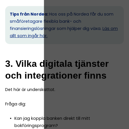
Tips från Nordea:
Hos oss på Nordea får du som
småföretagare flexibla bank- och
finansieringslösningar som hjälper dig växa.
Läs om
allt som ingår här.
3. Vilka digitala tjänster
och integrationer finns
Det här är underskattat.
Fråga dig:
Kan jag koppla banken direkt till mitt
bokföringsprogram?