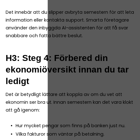
Det innebär att du slipper avbryta semestern för att leta
information eller kontakta support. Smarta företagare
använder den inbyggda AI-assistenten för att få svar
snabbare och fatta bättre beslut.
H3: Steg 4: Förbered din
ekonomiöversikt innan du tar
ledigt
Det är betydligt lättare att koppla av om du vet att
ekonomin ser bra ut. Innan semestern kan det vara klokt
att gå igenom:
Hur mycket pengar som finns på banken just nu.
Vilka fakturor som väntar på betalning.