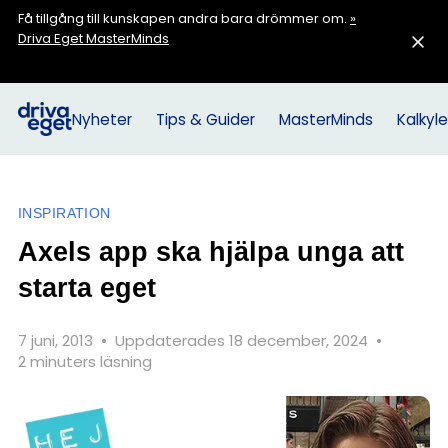
Få tillgång till kunskapen andra bara drömmer om.
»
Driva Eget MasterMinds
Nyheter
Tips & Guider
MasterMinds
Kalkyle
INSPIRATION
Axels app ska hjälpa unga att
starta eget
7 juni, 2013
•
Uppdaterades 18 december, 2024
•
2 minuters läsning