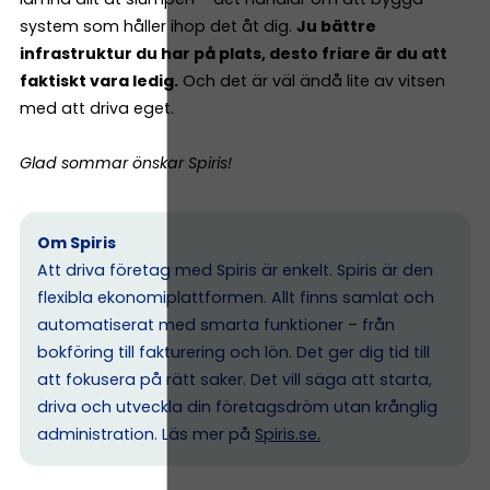
system som håller ihop det åt dig.
Ju bättre
infrastruktur du har på plats, desto friare är du att
faktiskt vara ledig.
Och det är väl ändå lite av vitsen
med att driva eget.
Glad sommar önskar Spiris!
Om Spiris
Att driva företag med Spiris är enkelt. Spiris är den
flexibla ekonomiplattformen. Allt finns samlat och
automatiserat med smarta funktioner – från
bokföring till fakturering och lön. Det ger dig tid till
att fokusera på rätt saker. Det vill säga att starta,
driva och utveckla din företagsdröm utan krånglig
administration. Läs mer på
Spiris.se
.