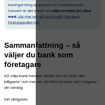
lösningar kring sparande och utlandshandel.
Oavsett är det smart att
välja en bank att växa
med.
Läs mer om allt som ingår i Nordeas
företagspaket här.
Sammanfattning – så
väljer du bank som
företagare
Att välja bank handlar mindre om att hitta “den
billigaste” och mer om att hitta en bank som fungerar i
din vardag.
Det viktigaste: