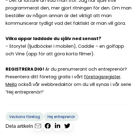
- Det är lättare än vad man tror. Jag har själv inte
programmerat den, mer gjort ritningen för den. Om man
beställer av någon annan är det viktigt att man
kommunicerar tydligt vad det faktiskt är man vill göra.
Vilka appar laddade du själv ned senast?
- Storytel (ljudböcker i mobilen), Caddie – en golfapp
och Vine (app för att göra korta filmer).
REGISTRERA DIG!
Är du prenumerant och entreprenör?
Presentera ditt företag gratis i vårt
företagsregister
.
Mejla
också vår webbredaktör om du vill synas i vår serie
”Hej entreprenör!”
Veckans företag
Hej entreprenör
Dela artikeln