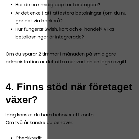
Har de en smidig app för företagare?
Är det enkelt att attestera betalningar (om du nu
gör det via banken)?
Hur fungerar Swish, kort och e-handel? Vilka
betallösningar är integrerade?
Om du sparar 2 timmar i månaden på smidigare
administration är det ofta mer värt än en lägre avgift.
4. Finns stöd när företaget
växer?
Idag kanske du bara behöver ett konto.
Om två år kanske du behöver:
Checkkredit