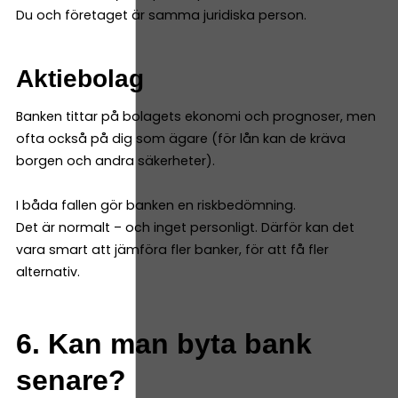
Du och företaget är samma juridiska person.
Aktiebolag
Banken tittar på bolagets ekonomi och prognoser, men
ofta också på dig som ägare (för lån kan de kräva
borgen och andra säkerheter).
I båda fallen gör banken en riskbedömning.
Det är normalt – och inget personligt. Därför kan det
vara smart att jämföra fler banker, för att få fler
alternativ.
6. Kan man byta bank
senare?