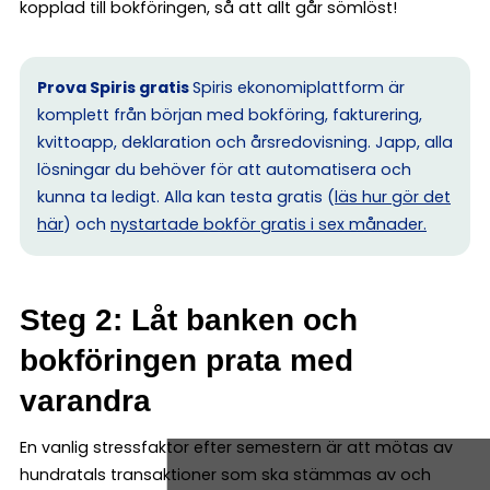
kopplad till bokföringen, så att allt går sömlöst!
Prova Spiris gratis
Spiris ekonomiplattform är
komplett från början med bokföring, fakturering,
kvittoapp, deklaration och årsredovisning. Japp, alla
lösningar du behöver för att automatisera och
kunna ta ledigt. Alla kan testa gratis (
läs hur gör det
här
) och
nystartade bokför gratis i sex månader.
Steg 2: Låt banken och
bokföringen prata med
varandra
En vanlig stressfaktor efter semestern är att mötas av
hundratals transaktioner som ska stämmas av och