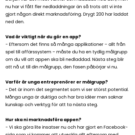
nu har vi fått fler nedladdningar än så trots att vi inte
gjort någon direkt marknadsföring. Drygt 200 har laddat
ned den.
Vad är viktigt när du gör en app?
- Eftersom det finns så många applikationer – allt från
spel till affärssystem – måste du ha en tydlig målgrupp
om du vill att appen ska bli nedladdad. Nästa steg blir
att nå ut till din målgrupp, den fasen påbörjar vi nu.
Varför är unga entreprenörer er målgrupp?
- Det är inom det segmentet som vi ser störst potential.
Många unga är duktiga och har bra idéer men saknar
kunskap och verktyg för att ta nästa steg.
Hur ska ni marknadsföra appen?
- Vi ska göra lite insatser nu och har gjort en Facebook-
sida som vi kommer att utveckla allt eftersom med