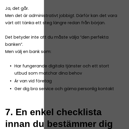
Ja, det går.
Men det är administrativt jobbigt. Därför kan det vara
värt att tänka ett steg längre redan från början.
Det betyder inte att du måste välja “den perfekta
banken”.
Men välj en bank som:
Har fungerande digitala tjänster och ett stort
utbud som matchar dina behov
Är van vid företag
Ger dig bra service och gärna personlig kontakt
7. En enkel checklista
innan du bestämmer dig