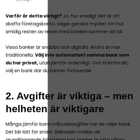
Varför är detta viktigt?
Jo, hur smidigt det är att
skaffa företagskonto, säger ganska mycket om hur
smidig resten av resan med banken kommer att bli.
Vissa banker är snabba och digitala. Andra är mer
traditionella.
Välj inte automatiskt samma bank som
du har privat,
utan jämför ordentligt. Och framförallt,
välj en bank där du känner förtroende.
2. Avgifter är viktiga – men
helheten är viktigare
Många jämför bara månadsavgifter när de väljer bank.
Det blir lätt för snävt. Skillnaden mellan de
grundläggande tjänsterna hos banker är ofta några