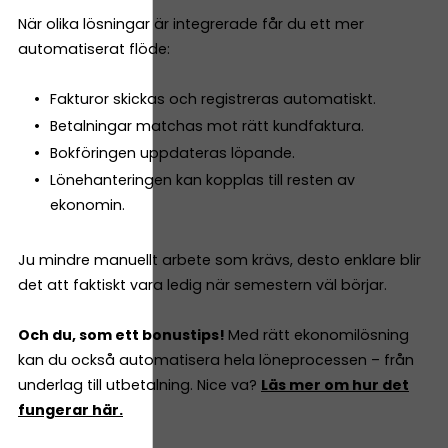
När olika lösningar är integrerade får du ett mer
automatiserat flöde:
Fakturor skickas och registreras automatiskt.
Betalningar matchas mot rätt kundfaktura.
Bokföringen uppdateras löpande.
Lönehanteringen kan kopplas till resten av
ekonomin.
Ju mindre manuellt arbete som krävs, desto enklare blir
det att faktiskt vara ledig när semestern väl börjar.
Och du, som ett bonustips!
Med rätt ekonomilösning
kan du också automatisera hela löneprocessen – från
underlag till utbetalning. Nice va?
Läs mer om hur det
fungerar här.