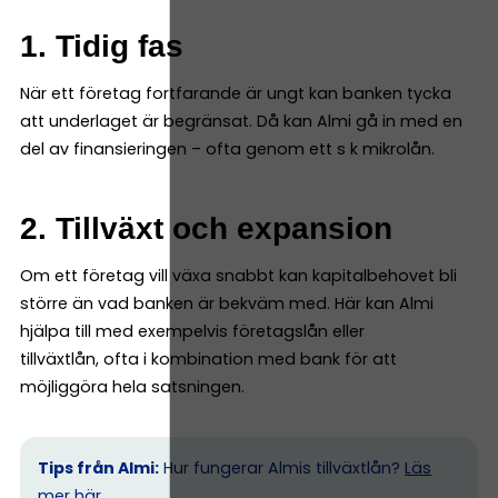
1. Tidig fas
När ett företag fortfarande är ungt kan banken tycka
att underlaget är begränsat. Då kan Almi gå in med en
del av finansieringen – ofta genom ett s k mikrolån.
2. Tillväxt och expansion
Om ett företag vill växa snabbt kan kapitalbehovet bli
större än vad banken är bekväm med. Här kan Almi
hjälpa till med exempelvis företagslån eller
tillväxtlån, ofta i kombination med bank för att
möjliggöra hela satsningen.
Tips från Almi:
Hur fungerar Almis tillväxtlån?
Läs
mer här.