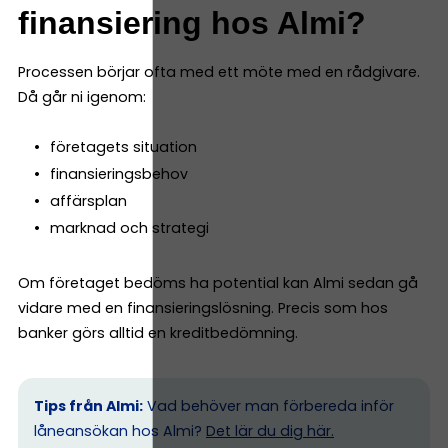
finansiering hos Almi?
Processen börjar ofta med ett möte med en rådgivare.
Då går ni igenom:
företagets situation
finansieringsbehov
affärsplan
marknad och strategi
Om företaget bedöms ha potential kan Almi sedan gå
vidare med en finansieringslösning. Precis som hos
banker görs alltid en kreditbedömning.
Tips från Almi:
Vad behöver man förbereda inför
låneansökan hos Almi?
Det lär du dig här.