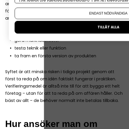
Läs gärna vår
personuppgiftspolicy
. Om du samtycker t
användas för att testa och verifiera en affärsidé innan
Om du vill ändra ditt val i efterhand hittar du den möjl
företaget satsar fullt ut. Pengarna kan till exempel
ENDAST NÖDVÄNDIGA
användas till att:
TILLÅT ALLA
bygga en prototyp
göra marknadstester
testa teknik eller funktion
ta fram en första version av produkten
Syftet är att minska risken i tidiga projekt genom att
först ta reda på om idén faktiskt fungerar i praktiken.
Verifieringsmedel är alltså inte till för att bygga ett helt
företag – utan för att ta reda på om affären håller. Och
bäst av allt – de behöver normalt inte betalas tillbaka.
Hur ansöker man om