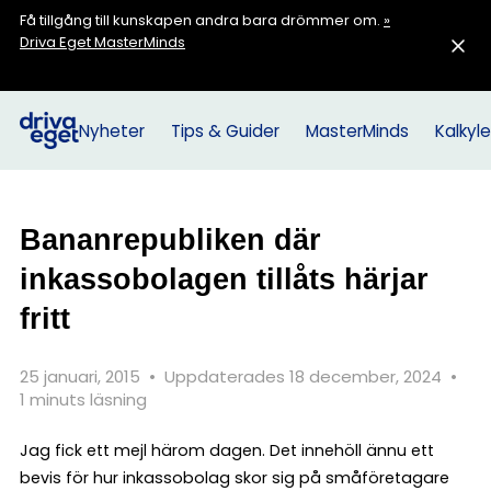
Få tillgång till kunskapen andra bara drömmer om.
»
Driva Eget MasterMinds
Nyheter
Tips & Guider
MasterMinds
Kalkyle
Bananrepubliken där
inkassobolagen tillåts härjar
fritt
25 januari, 2015
•
Uppdaterades 18 december, 2024
•
1 minuts läsning
Jag fick ett mejl härom dagen. Det innehöll ännu ett
bevis för hur inkassobolag skor sig på småföretagare