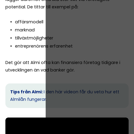
potential. De tittar till exempel på:
affärsmodell
marknad
tillväxtmöjligheter
entreprenörens erfarenhet
Det gör att Almi ofta kan finansiera företag tidigare i
utvecklingen än vad banker gör.
Tips från Almi:
I den här videon får du veta hur ett
Almilån fungerar.