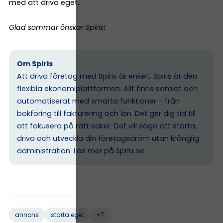
med att driva eget.
Glad sommar önskar Spiris!
Om Spiris
Att driva företag med Spiris är enkelt. Spiris är den
flexibla ekonomiplattformen. Allt finns samlat och
automatiserat med smarta funktioner – från
bokföring till fakturering och lön. Det ger dig tid till
att fokusera på rätt saker. Det vill säga att starta,
driva och utveckla din företagsdröm utan krånglig
administration. Läs mer på
Spiris.se
.
+7
annons
starta eget