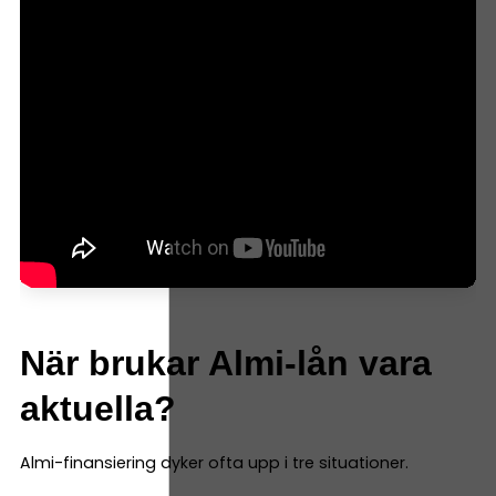
När brukar Almi-lån vara
aktuella?
Almi-finansiering dyker ofta upp i tre situationer.