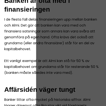
Banken är ofta med i
finansieringen
I de flesta fall delas finansieringen upp mellan banken
och Almi. Det gör att banken kan vara med och
finansiera satsningar som annars kan vara svåra att
genomföra på egen hand. Ofta krävs det också att
grundarna (eller andra finansiärer) står för en del av
kapitalbehovet.
Ett vanligt exempel är att Almi kan stå för 50 % av
kapitalbehovet om grundarna står för resterande 50 %
(banken måste således inte vara med).
Affärsidén väger tungt
Banker tittar ofta mycket på historiska siffror. Almi
lägger däremot ofta lika stor vikt vid företagets