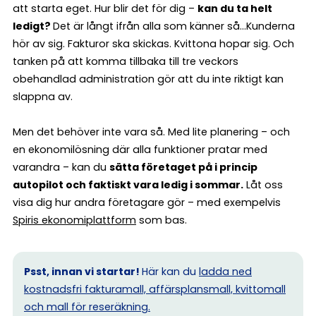
att starta eget. Hur blir det för dig –
kan du ta helt
ledigt?
Det är långt ifrån alla som känner så…Kunderna
hör av sig. Fakturor ska skickas. Kvittona hopar sig. Och
tanken på att komma tillbaka till tre veckors
obehandlad administration gör att du inte riktigt kan
slappna av.
Men det behöver inte vara så. Med lite planering – och
en ekonomilösning där alla funktioner pratar med
varandra – kan du
sätta företaget på i princip
autopilot och faktiskt vara ledig i sommar.
Låt oss
visa dig hur andra företagare gör – med exempelvis
Spiris ekonomiplattform
som bas.
Psst, innan vi startar!
Här kan du
ladda ned
kostnadsfri fakturamall, affärsplansmall, kvittomall
och mall för reseräkning.