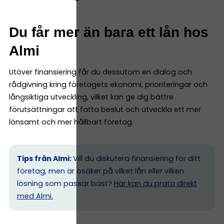
Du får mer än bara ett lån hos
Almi
Utöver finansiering får du dessutom en dialog och
rådgivning kring företagets ekonomi, prioriteringar och
långsiktiga utveckling, vilket kan ge dig bättre
förutsättningar att fatta beslut och utveckla ett mer
lönsamt och mer hållbart företag.
Tips från Almi:
Vill du diskutera finansiering för ditt
företag, men är osäker på vilket lån eller vilken
lösning som passar bäst?
Här kan du prata direkt
med Almi.