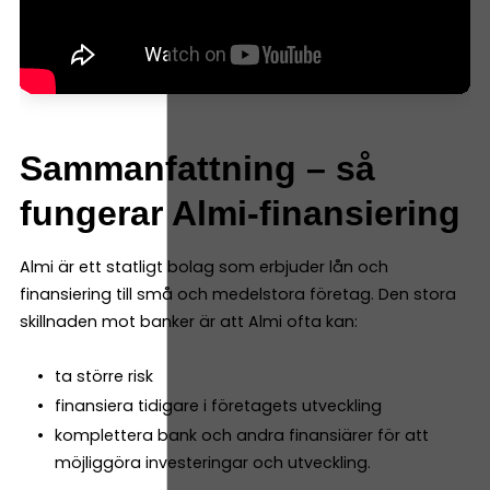
Sammanfattning – så
fungerar Almi-finansiering
Almi är ett statligt bolag som erbjuder lån och
finansiering till små och medelstora företag. Den stora
skillnaden mot banker är att Almi ofta kan:
ta större risk
finansiera tidigare i företagets utveckling
komplettera bank och andra finansiärer för att
möjliggöra investeringar och utveckling.