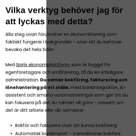
Vilka verktyg behöver jag för
att lyckas med detta?
Alla steg ovan förutsätter en ekonomilösning som
faktiskt fungerar i bakgrunden – utan att du behöver
bevaka det hela tiden.
Med
Spiris ekonomiplattform
, som är byggd för
egenföretagare och småföretag, få du en smidigare
administration.
Du samlar bokföring, fakturering och
lönehantering på ett ställe
, med bankintegration, AI-
assistent och smarta automatiseringar som gör att du
kan fokusera på det du faktiskt vill göra – oavsett om
det är ditt arbete eller din semester.
Bokför och fakturera utan att kunna bokföring
Automatisk bankimport – transaktioner bokförs