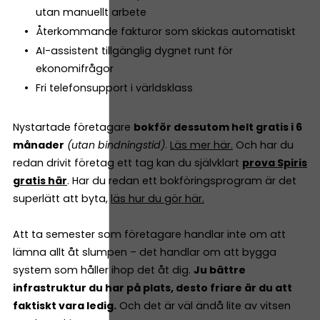
utan manuellt arbete
Återkommande fakturor som skickas automatiskt
AI-assistent tillgänglig dygnet runt för
ekonomifrågor
Fri telefonsupport i världsklass
Nystartade företagare
bokför dessutom helt gratis i 6
månader
(utan bindningstid)
.
Läs mer här.
Och har du
redan drivit företag ett tag kan du självklart
prova Spiris
gratis här
. Har du redan ett bokföringsprogram är det
superlätt att byta,
läs hur du gör här.
Att ta semester som företagare handlar inte om att
lämna allt åt slumpen – det handlar om att bygga
system som håller ihop det åt dig.
Ju bättre
infrastruktur du har på plats, desto friare är du att
faktiskt vara ledig.
Och det är väl ändå lite av vitsen