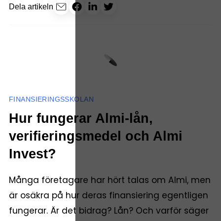
Dela artikeln
FINANSIERINGSSKOLAN
Hur fungerar Almi-lån,
verifieringsmedel och Almi
Invest?
Många företagare har hört talas om Almi, men
är osäkra på hur deras finansiering egentligen
fungerar. Är det bidrag? Lån? Och varför säger