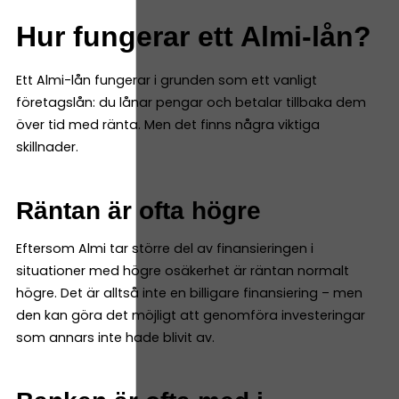
Hur fungerar ett Almi-lån?
Ett Almi-lån fungerar i grunden som ett vanligt
företagslån: du lånar pengar och betalar tillbaka dem
över tid med ränta. Men det finns några viktiga
skillnader.
Räntan är ofta högre
Eftersom Almi tar större del av finansieringen i
situationer med högre osäkerhet är räntan normalt
högre. Det är alltså inte en billigare finansiering – men
den kan göra det möjligt att genomföra investeringar
som annars inte hade blivit av.