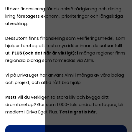
Utöver finansiering får du också rådgivning och dialog
kring företagets ekonomi, prioriteringar och långsiktiga
utveckling.
Dessutom finns finansiering som verifieringsmedel, som
hjälper företag att testa nya idéer innan de satsar fullt
ut.
PLUS (och det här är viktigt): i
många regioner finns
regionala bidrag som förmedlas via Almi.
Vi på Driva Eget har använt Almi i många av våra bolag
och projekt, och alltid fått bra hjälp.
Psst!
Vill du verkligen ta stora kliv och bygga ditt
drömföretag? Gör som 1 000-tals andra företagare, bli
medlem i Driva Eget Plus.
Testa gratis här.