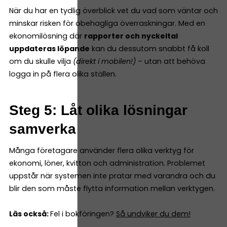
När du har en tydlig överblick vet du vad som väntar och
minskar risken för obehagliga överraskningar. Med en
ekonomilösning där
rapporter och nyckeltal
uppdateras löpande
kan du dessutom snabbt få koll
om du skulle vilja
(direkt i mobilen!)
– utan att behöva
logga in på flera olika ställen.
Steg 5: Låt olika lösningar
samverka
Många företagare använder flera olika verktyg för
ekonomi, löner, kvitton och administration. Problemet
uppstår när systemen inte pratar med varandra och du
blir den som måste flytta information mellan verktygen.
Läs också:
Fel i bokföringen?
Så undviker du dem!