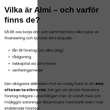
Vilka är Almi – och varför
finns de?
Så låt oss börja där, och sammanfatta vilka typer av
finansiering och tjänster Almi erbjuder:
lån till företag (av olika slag)
rådgivning
riskkapital via Almi Invest
verifieringsmedel
Den viktigaste skillnaden mot en vanlig bank är att
Almi
ofta kan ta större risk.
Det gör att de kan finansiera
företag tidigare i utvecklingen men är också med och
möjliggör satsningar tillsammans med bank även i mer
etablerade företag.