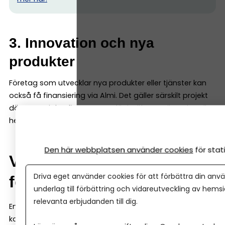
3. Innovation och nya
produkter
Företag som utvecklar nya produkter eller tjänster kan
också få finansiering via Almi. Det gäller särskilt projekt
där potentialen finns – men där intäkterna ännu inte är
helt bevisade. Då kan innovationslån passa perfekt.
Den här webbplatsen använder cookies
för sta
Verifieringsmedel – pengar
Driva eget använder cookies för att förbättra din anvä
för att testa en idé
underlag till förbättring och vidareutveckling av hems
relevanta erbjudanden till dig.
En lite mindre känd finansieringsform hos Almi är så
kallade verifieringsmedel. Det är pengar som kan