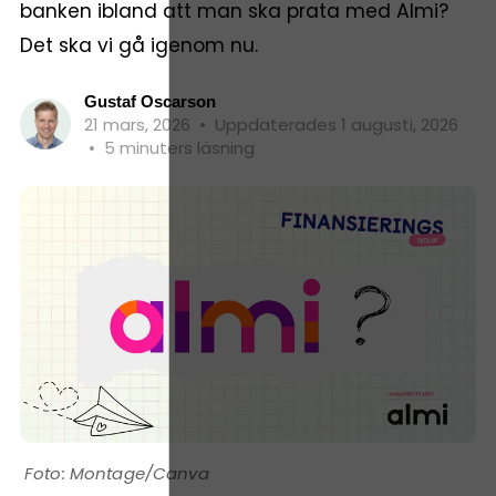
banken ibland att man ska prata med Almi?
Det ska vi gå igenom nu.
Gustaf Oscarson
21 mars, 2026
•
Uppdaterades 1 augusti, 2026
•
5 minuters läsning
Montage/Canva