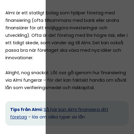
Almi är ett statligt bolag som hjälper företag med
finansiering (ofta tillsammans med bank eller andra
finansiärer för att möjliggöra investeringar och
utveckling). Ofta är det företag med lite högre risk, eller i
ett tidigt skede, som vänder sig till Almi. Det kan också
passa bra när företaget ska växa med nya idéer och
innovationer.
Alright, nog snackat. Låt oss gå igenom hur finansiering
via Almi fungerar – för det kan faktiskt handla om såväl
lån som verifieringsmedel och riskkapital.
Tips från Almi:
Så här kan Almi finansiera ditt
företag
– läs om olika typer av lån