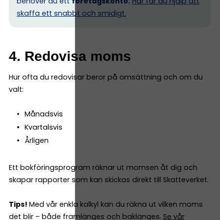
behöver du ett
företagskonto.
Här får du hjälp att
skaffa ett snabbt och smidigt.
4. Redovisa moms
Hur ofta du redovisar beror på omsättning och om du
valt:
Månadsvis
Kvartalsvis
Årligen
Ett bokföringsprogram räknar ut momsen åt dig och
skapar rapporter som kan skickas direkt till Skatteverket.
Tips!
Med vår enkla kalkyl kan du räkna ut vilken moms
det blir – både framlänges och baklänges.
Se vår