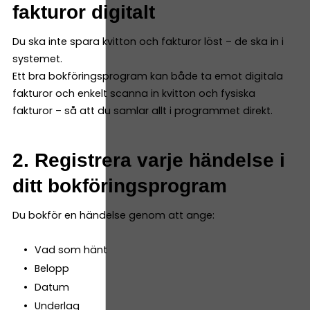
fakturor digitalt
Du ska inte spara kvitton och fakturor löst – de ska in i
systemet.
Ett bra bokföringsprogram kan både ta emot digitala
fakturor och enkelt scanna in kvitton och fysiska
fakturor – så att du samlar allt i programmet direkt.
2. Registrera varje händelse i
ditt bokföringsprogram
Du bokför en händelse genom att ange:
Vad som hänt
Belopp
Datum
Underlag