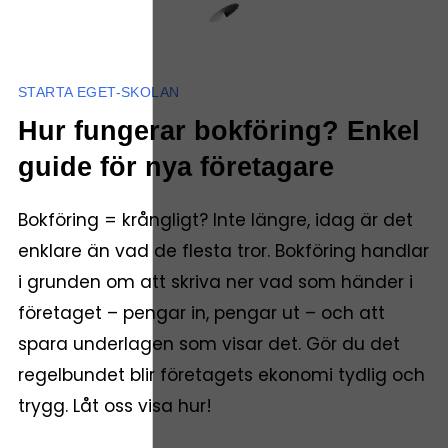
STARTA EGET-SKOLAN
Hur fungerar bokföring? Enkel
guide för nya företagare
Bokföring = krångligt? Inte längre, idag är det
enklare än vad de flesta tror. Bokföring handlar
i grunden om att skriva ner vad som händer i
företaget – pengar in, pengar ut – och att
spara underlagen som visar det. Gör du det
regelbundet blir företagets ekonomi tydlig och
trygg. Låt oss visa hur!