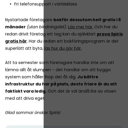
Fri telefonsupport i världsklass
Nystartade företagare
bokför dessutom helt gratis i 6
månader
(utan bindningstid)
.
Läs mer här.
Och har du
redan drivit företag ett tag kan du självklart
prova Spiris
gratis här
. Har du redan ett bokföringsprogram är det
superlätt att byta,
läs hur du gör här.
Att ta semester som företagare handlar inte om att
lämna allt åt slumpen – det handlar om att bygga
system som håller ihop det åt dig.
Ju bättre
infrastruktur du har på plats, desto friare är du att
faktiskt vara ledig.
Och det är väl ändå lite av vitsen
med att driva eget.
Glad sommar önskar Spiris!