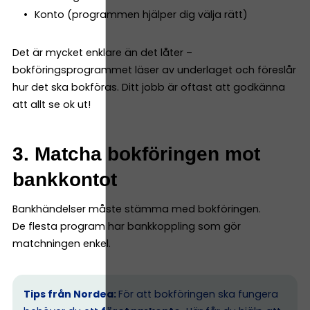
Konto (programmen hjälper dig välja rätt)
Det är mycket enklare än det låter –
bokföringsprogrammet läser av underlaget och föreslår
hur det ska bokföras. Ditt jobb är oftast att godkänna
att allt se ok ut!
3. Matcha bokföringen mot
bankkontot
Bankhändelser måste stämma med bokföringen.
De flesta program har bankkoppling som gör
matchningen enkel.
Tips från Nordea:
För att bokföringen ska fungera