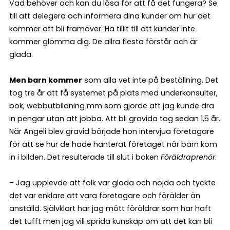
Vad behöver och kan du lösa för att få det fungera? Se
till att delegera och informera dina kunder om hur det
kommer att bli framöver. Ha tillit till att kunder inte
kommer glömma dig. De allra flesta förstår och är
glada.
Men barn kommer
som alla vet inte på beställning. Det
tog tre år att få systemet på plats med underkonsulter,
bok, webbutbildning mm som gjorde att jag kunde dra
in pengar utan att jobba. Att bli gravida tog sedan 1,5 år.
När Angeli blev gravid började hon intervjua företagare
för att se hur de hade hanterat företaget när barn kom
in i bilden. Det resulterade till slut i boken
Föräldraprenör
.
– Jag upplevde att folk var glada och nöjda och tyckte
det var enklare att vara företagare och förälder än
anställd. Självklart har jag mött föräldrar som har haft
det tufft men jag vill sprida kunskap om att det kan bli