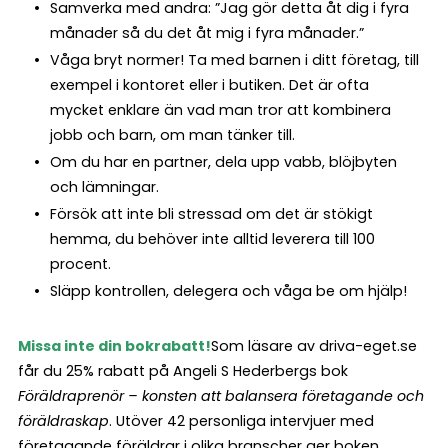
Samverka med andra: ”Jag gör detta åt dig i fyra
månader så du det åt mig i fyra månader.”
Våga bryt normer! Ta med barnen i ditt företag, till
exempel i kontoret eller i butiken. Det är ofta
mycket enklare än vad man tror att kombinera
jobb och barn, om man tänker till.
Om du har en partner, dela upp vabb, blöjbyten
och lämningar.
Försök att inte bli stressad om det är stökigt
hemma, du behöver inte alltid leverera till 100
procent.
Släpp kontrollen, delegera och våga be om hjälp!
Missa inte din bokrabatt!
Som läsare av driva-eget.se
får du 25% rabatt på Angeli S Hederbergs bok
Föräldraprenör – konsten att balansera företagande och
föräldraskap
. Utöver 42 personliga intervjuer med
företagande föräldrar i olika branscher ger boken