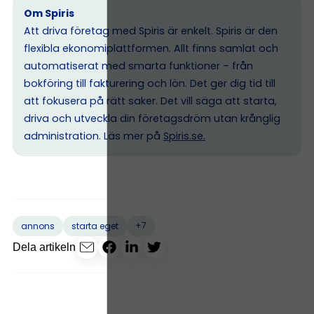
Om Spiris
Att driva företag med Spiris är enkelt. Spiris är den
flexibla ekonomiplattformen. Allt finns samlat och
automatiserat med smarta funktioner – från
bokföring till fakturering och lön. Det ger dig tid till
att fokusera på rätt saker. Det vill säga att starta,
driva och utveckla din företagsdröm utan krånglig
administration. Läs mer på
Spiris.se
.
+7
annons
starta eget
Dela artikeln