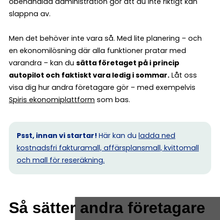
obehandlad administration gör att du inte riktigt kan
slappna av.
Men det behöver inte vara så. Med lite planering – och
en ekonomilösning där alla funktioner pratar med
varandra – kan du
sätta företaget på i princip
autopilot och faktiskt vara ledig i sommar.
Låt oss
visa dig hur andra företagare gör – med exempelvis
Spiris ekonomiplattform
som bas.
Psst, innan vi startar!
Här kan du
ladda ned
kostnadsfri fakturamall, affärsplansmall, kvittomall
och mall för reseräkning.
Så sätter andra företagare