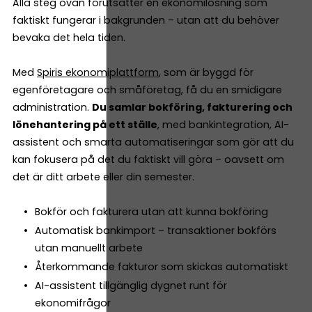
Alla steg ovan förutsätter en ekonomilösning som
faktiskt fungerar i bakgrunden – utan att du behöver
bevaka det hela tiden.
Med
Spiris ekonomiplattform
, som är byggd för
egenföretagare och småföretag, få du en smidigare
administration.
Du samlar bokföring, fakturering och
lönehantering på ett ställe
, med bankintegration, AI-
assistent och smarta automatiseringar som gör att du
kan fokusera på det du faktiskt vill göra – oavsett om
det är ditt arbete eller din semester.
Bokför och fakturera utan att kunna bokföring
Automatisk bankimport – transaktioner bokförs
utan manuellt arbete
Återkommande fakturor som skickas automatiskt
AI-assistent tillgänglig dygnet runt för
ekonomifrågor