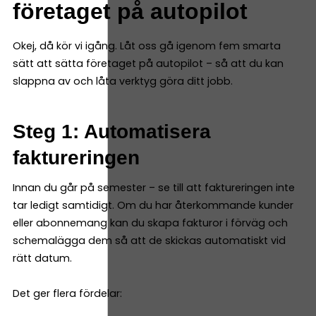
företaget på autopilot
Okej, då kör vi igång. Låt oss gå igenom fem smarta
sätt att sätta företaget på autopilot – så att du kan
slappna av och låta verktyg göra ditt jobb.
Steg 1: Automatisera
faktureringen
Innan du går på semester – se till att faktureringen inte
tar ledigt samtidigt. Om du har återkommande kunder
eller abonnemang kan du skapa fakturor i förväg och
schemalägga dem så att de skickas automatiskt vid
rätt datum.
Det ger flera fördelar: