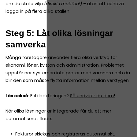
om du skulle vilja
(direkt i mobilen!)
– utan att behöva
logga in på flera olika ställen.
Steg 5: Låt olika lösningar
samverka
Många företagare använder flera olika verktyg för
ekonomi, löner, kvitton och administration. Problemet
uppstår när systemen inte pratar med varandra och du
blir den som måste flytta information mellan verktygen.
Läs också:
Fel i bokföringen?
Så undviker du dem!
När olika lösningar är integrerade får du ett mer
automatiserat flöde:
Fakturor skickas och registreras automatiskt.