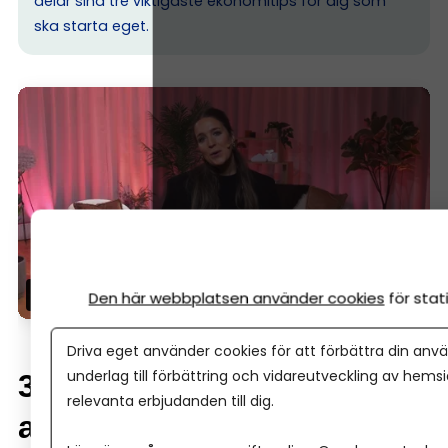
delar sina tre viktigaste ekonomitips för dig som
ska starta eget.
Den här webbplatsen använder cookies
för sta
Driva eget använder cookies för att förbättra din anvä
underlag till förbättring och vidareutveckling av hems
3. Detta måste bokföras –
relevanta erbjudanden till dig.
alltid