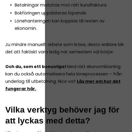
Betalningar matchas mot rätt kundfaktura.
Bokföringen uppdateras löpande.
Lönehanteringen kan kopplas till resten av
ekonomin.
Ju mindre manuellt arbete som krävs, desto enklare blir
det att faktiskt vara ledig när semestern väl börjar.
Och du, som ett bonustips!
Med rätt ekonomilösning
kan du också automatisera hela löneprocessen – från
underlag till utbetalning. Nice va?
Läs mer om hur det
fungerar här.
Vilka verktyg behöver jag för
att lyckas med detta?