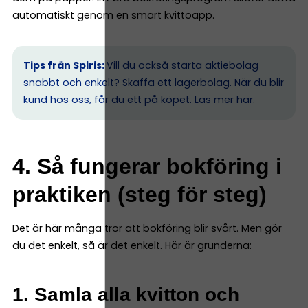
automatiskt genom en smart kvittoapp.
Tips från Spiris:
Vill du också starta aktiebolag
snabbt och enkelt? Skaffa ett lagerbolag. När du blir
kund hos oss, får du ett på köpet.
Läs mer här.
4. Så fungerar bokföring i
praktiken (steg för steg)
Det är här många tror att bokföring blir svårt. Men gör
du det enkelt, så är det enkelt. Här är grunderna:
1. Samla alla kvitton och