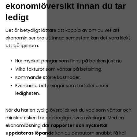
ekonomiöversikt innan du tar
ledigt
Det är betydligt lättare att koppla av om du vet att
ekonomin ser bra ut. Innan semestern kan det vara klokt
att gå igenom:
Hur mycket pengar som finns på banken just nu.
Vilka fakturor som väntar på betalning.
Kommande större kostnader.
Eventuella betalningar som förfaller under
ledigheten.
När du har en tydlig överblick vet du vad som väntar och
minskar risken för obehagliga överraskningar. Med en
ekonomilösning där
rapporter och nyckeltal
uppdateras löpande
kan du dessutom snabbt få koll