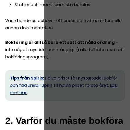
Skatter och moms som ska betalas
Varje händelse behöver ett underlag: kvitto, faktura eller
annan dokumentation.
Bokföring är alltså bara ett sätt att hålla ordning
–
inte något mystiskt och krångligt (i alla fall inte med rätt
bokföringsprogram).
Tips från Spiris:
Halva priset för nystartade! Bokför
och fakturera i Spiris till halva priset första året.
Läs
mer här.
2. Varför du måste bokföra