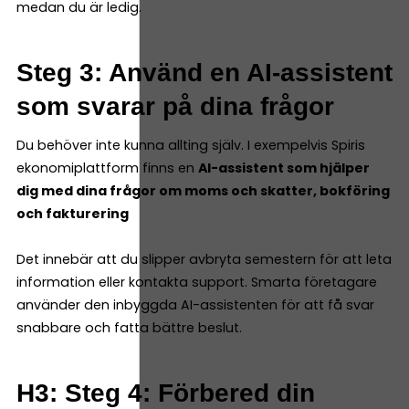
medan du är ledig.
Steg 3: Använd en AI-assistent
som svarar på dina frågor
Du behöver inte kunna allting själv. I exempelvis Spiris
ekonomiplattform finns en
AI-assistent som hjälper
dig med dina frågor om moms och skatter, bokföring
och fakturering
Det innebär att du slipper avbryta semestern för att leta
information eller kontakta support. Smarta företagare
använder den inbyggda AI-assistenten för att få svar
snabbare och fatta bättre beslut.
H3: Steg 4: Förbered din