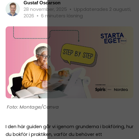
Gustaf Oscarson
28 november, 2025
•
Uppdaterades 2 augusti,
2026
•
6 minuters läsning
Montage/Canva
I den här guiden går vi igenom grunderna i bokföring, hur
du bokför i praktiken, varför du behöver ett