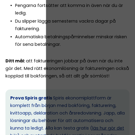
Pengarna fortsätter att komma in även när du är
ledig.
Du slipper lägga semesterns vackra dagar på
fakturering.
Automatiska betalningspåminnelser minskar risken
för sena betalningar.
Ditt mål:
att faktureringen jobbar på även när du inte
gör det. Med rätt ekonomilösning är faktureringen också
kopplad till bokföringen, så att allt går sömlöst!
Prova Spiris gratis
Spiris ekonomiplattform är
komplett från början med bokföring, fakturering,
kvittoapp, deklaration och årsredovisning. Japp, alla
lösningar du behöver för att automatisera och
kunna ta ledigt. Alla kan testa gratis (
läs hur gör det