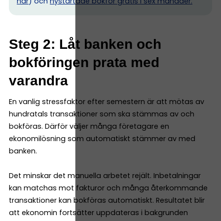
här
) och
nystartade bokför gratis i sex månader.
Steg 2: Låt banken och
bokföringen prata med
varandra
En vanlig stressfaktor efter semestern är att mötas av
hundratals transaktioner som ska stämmas av och
bokföras. Därför väljer många företagare en
ekonomilösning som automatiskt stämmer av med
banken.
Det minskar det manuella arbetet rejält. Inbetalningar
kan matchas mot fakturor och många återkommande
transaktioner kan bokföras automatiskt. Resultatet blir
att ekonomin fortsätter uppdateras i bakgrunden