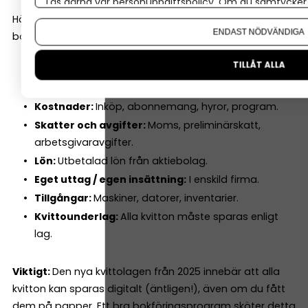
Läs gärna vår
personuppgiftspolicy
. Om du samtycker t
Om du vill ändra ditt val i efterhand hittar du den möjl
Här är de vanligaste sakerna nya företagare behöver
ENDAST NÖDVÄNDIGA
bokföra:
TILLÅT ALLA
Intäkter:
Fakturor, Swish-betalningar, försäljning i
butik eller online.
Kostnader:
Inköp, abonnemang, hyror, program.
Skatter och avgifter:
Moms, preliminärskatt,
arbetsgivaravgifter.
Lön:
Utbetalad lön från aktiebolag.
Eget uttag / egen insättning:
I enskild firma.
Tillgångar:
Maskiner, datorer, inventarier.
Kvittounderlag:
Alla kvitton måste sparas enligt
lag.
Viktigt:
Den nya kvittolagen från 2025 innebär att alla
kvitton kan sparas digitalt (äntligen!), även om du fått
dem på papper. Ett bra bokföringsprogram sköter detta