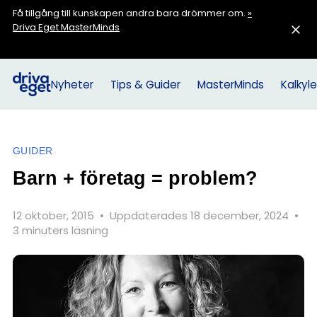
Få tillgång till kunskapen andra bara drömmer om.
»
Driva Eget MasterMinds
Nyheter
Tips & Guider
MasterMinds
Kalkyle
GUIDER
Barn + företag = problem?
12 oktober, 2015
•
Uppdaterades 18 december, 2024
•
3 minuters läsning