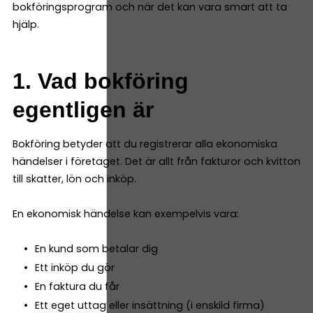
bokföringsprogram och när det kan vara smart att ta
hjälp.
1. Vad bokföring
egentligen är
Bokföring betyder att du registrerar alla ekonomiska
händelser i företaget. Det är allt från fakturor och kvitton
till skatter, lön och inköp.
En ekonomisk händelse kan exempelvis vara:
En kund som betalar dig
Ett inköp du gör
En faktura du får
Ett eget uttag eller insättning (i enskild firma)