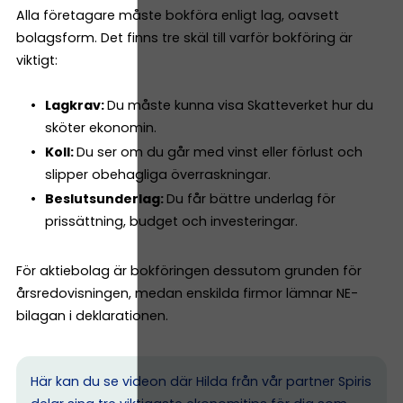
Alla företagare måste bokföra enligt lag, oavsett
bolagsform. Det finns tre skäl till varför bokföring är
viktigt:
Lagkrav:
Du måste kunna visa Skatteverket hur du
sköter ekonomin.
Koll:
Du ser om du går med vinst eller förlust och
slipper obehagliga överraskningar.
Beslutsunderlag:
Du får bättre underlag för
prissättning, budget och investeringar.
För aktiebolag är bokföringen dessutom grunden för
årsredovisningen, medan enskilda firmor lämnar NE-
bilagan i deklarationen.
Här kan du se videon där Hilda från vår partner Spiris