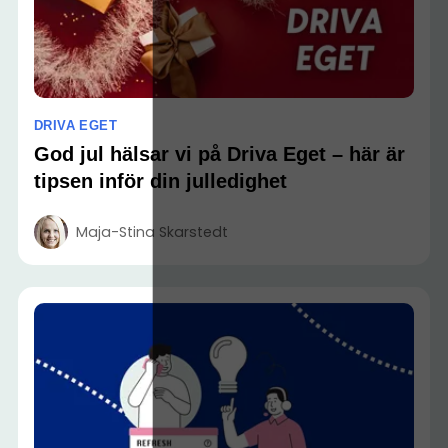
DRIVA EGET
God jul hälsar vi på Driva Eget – här är
tipsen inför din julledighet
Maja-Stina Skarstedt