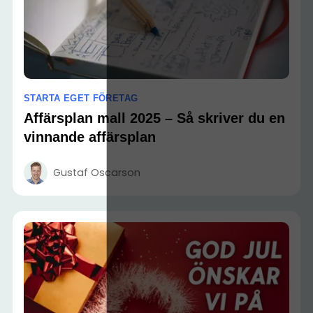
STARTA EGET FÖRETAG
Affärsplan mall 2025 – Så skriver du en
vinnande affärsplan
Gustaf Oscarson