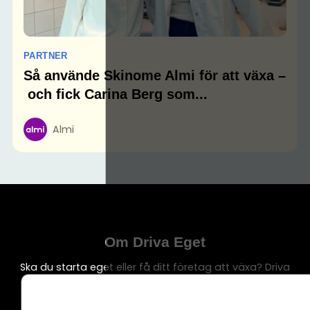
PARTNER
Så använde Skinome Almi för att växa –
och fick Carina Berg som...
Almi
Om Driva Eget
Ska du starta eget eller få ditt företag att växa? Driva
Eget är en av Sveriges största sajter för oss
företagare med 100 000-tals besökare. Här finns allt