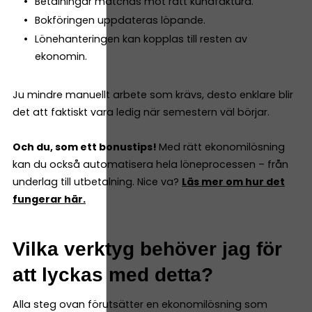
Betalningar matchas mot rätt kundfaktura.
Bokföringen uppdateras löpande.
Lönehanteringen kan kopplas till resten av
ekonomin.
Ju mindre manuellt arbete som krävs, desto enklare blir
det att faktiskt vara ledig när semestern väl börjar.
Och du, som ett bonustips!
Med rätt ekonomilösning
kan du också automatisera hela löneprocessen – från
underlag till utbetalning. Nice va?
Läs mer om hur det
fungerar här.
Vilka verktyg behöver jag för
att lyckas med detta?
Alla steg ovan förutsätter en ekonomilösning som