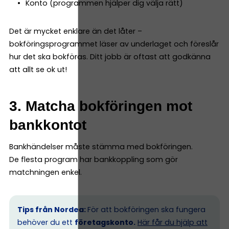
Konto (programmen hjälper dig välja rätt)
Det är mycket enklare än det låter –
bokföringsprogrammet läser av underlaget och föreslår
hur det ska bokföras. Ditt jobb är oftast att godkänna
att allt se ok ut!
3. Matcha bokföringen mot
bankkontot
Bankhändelser måste stämma med bokföringen.
De flesta program har bankkoppling som gör
matchningen enkel.
Tips från Nordea:
För att bokföringen ska fungera
behöver du ett
företagskonto.
Här får du hjälp att