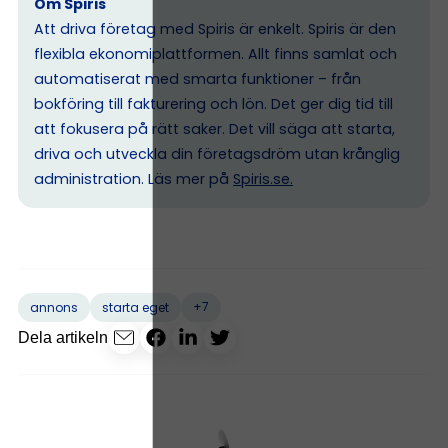
Om Spiris
Att driva företag med Spiris är enkelt. Spiris är den
flexibla ekonomiplattformen. Allt finns samlat och
automatiserat med smarta funktioner – från
bokföring till fakturering och lön. Det ger dig tid till
att fokusera på rätt saker. Det vill säga att starta,
driva och utveckla din företagsdröm utan krånglig
administration. Läs mer på
Spiris.se
.
+7
annons
starta eget
Dela artikeln