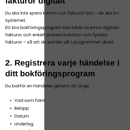
fakturor digitalt
Du ska inte spara kvitton och fakturor löst – de ska in i
systemet.
Ett bra bokföringsprogram kan både ta emot digitala
fakturor och enkelt scanna in kvitton och fysiska
fakturor – så att du samlar allt i programmet direkt.
2. Registrera varje händelse i
ditt bokföringsprogram
Du bokför en händelse genom att ange:
Vad som hänt
Belopp
Datum
Underlag