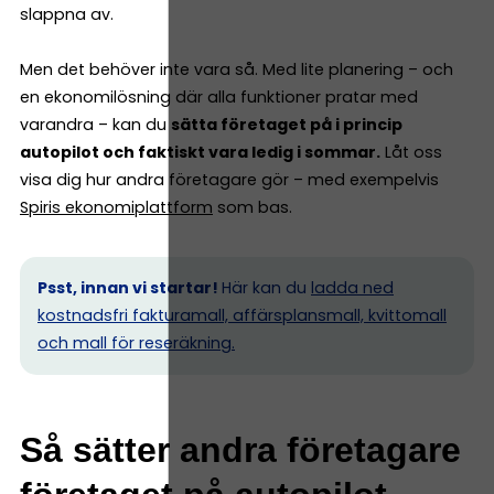
slappna av.
Men det behöver inte vara så. Med lite planering – och
en ekonomilösning där alla funktioner pratar med
varandra – kan du
sätta företaget på i princip
autopilot och faktiskt vara ledig i sommar.
Låt oss
visa dig hur andra företagare gör – med exempelvis
Spiris ekonomiplattform
som bas.
Psst, innan vi startar!
Här kan du
ladda ned
kostnadsfri fakturamall, affärsplansmall, kvittomall
och mall för reseräkning.
Så sätter andra företagare