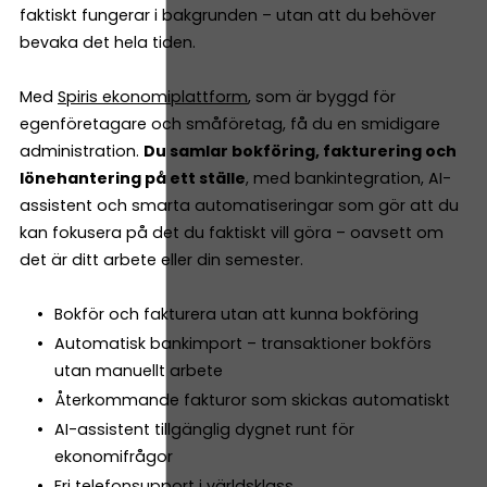
faktiskt fungerar i bakgrunden – utan att du behöver
bevaka det hela tiden.
Med
Spiris ekonomiplattform
, som är byggd för
egenföretagare och småföretag, få du en smidigare
administration.
Du samlar bokföring, fakturering och
lönehantering på ett ställe
, med bankintegration, AI-
assistent och smarta automatiseringar som gör att du
kan fokusera på det du faktiskt vill göra – oavsett om
det är ditt arbete eller din semester.
Bokför och fakturera utan att kunna bokföring
Automatisk bankimport – transaktioner bokförs
utan manuellt arbete
Återkommande fakturor som skickas automatiskt
AI-assistent tillgänglig dygnet runt för
ekonomifrågor
Fri telefonsupport i världsklass