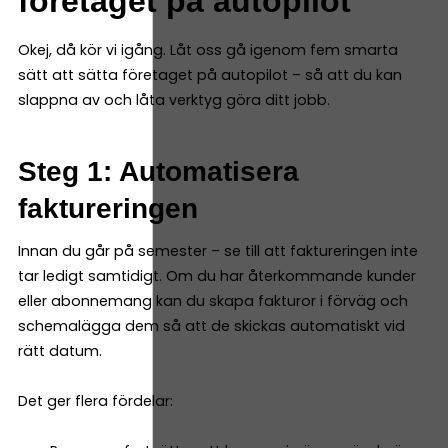
företaget på autopilot
Okej, då kör vi igång. Låt oss gå igenom fem smarta
sätt att sätta företaget på autopilot – så att du kan
slappna av och låta verktyg göra ditt jobb.
Steg 1: Automatisera
faktureringen
Innan du går på semester – se till att faktureringen inte
tar ledigt samtidigt. Om du har återkommande kunder
eller abonnemang kan du skapa fakturor i förväg och
schemalägga dem så att de skickas automatiskt vid
rätt datum.
Det ger flera fördelar: