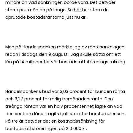
mindre än vad sänkningen borde vara. Det betyder
större prutmån än på länge. Se
här
hur stora de
oprutade bostadsräntorna just nu är.
Men på Handelsbanken märkte jag av räntesänkningen
redan i tisdags den 9 augusti. Jag skulle sätta om ett
lån på 14 miljoner för vår bostadsrättsförenings räkning.
Handelsbankens bud var 3,03 procent för bunden ränta
och 3,27 procent för rörlig tremånadersränta. Den
treåriga räntan var en halv procentenhet lägre än vad
den varit om lånet tagits i juli, strax för börsturbulensen.
På tre år betyder det en kostnadssänkning för
bostadsrättsföreningen på 210 000 kr.