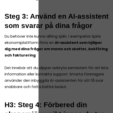
Steg 3: Använd en AI-assistent
som svarar på dina frågor
Du behöver inte kunna allting själv. I exempelvis Spiris
ekonomiplattform finns en
AI-assistent som hjälper
dig med dina frågor om moms och skatter, bokföring
och fakturering
Det innebär att du slipper avbryta semestern för att leta
information eller kontakta support. Smarta företagare
använder den inbyggda AI-assistenten för att få svar
snabbare och fatta bättre beslut.
H3: Steg 4: Förbered din