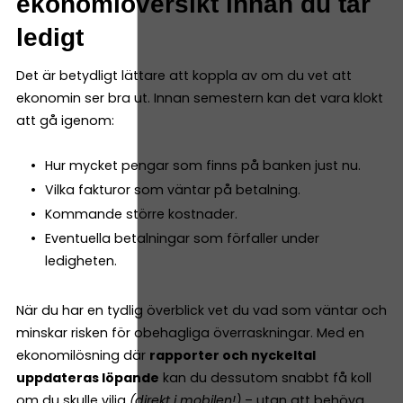
ekonomiöversikt innan du tar
ledigt
Det är betydligt lättare att koppla av om du vet att
ekonomin ser bra ut. Innan semestern kan det vara klokt
att gå igenom:
Hur mycket pengar som finns på banken just nu.
Vilka fakturor som väntar på betalning.
Kommande större kostnader.
Eventuella betalningar som förfaller under
ledigheten.
När du har en tydlig överblick vet du vad som väntar och
minskar risken för obehagliga överraskningar. Med en
ekonomilösning där
rapporter och nyckeltal
uppdateras löpande
kan du dessutom snabbt få koll
om du skulle vilja
(direkt i mobilen!)
– utan att behöva