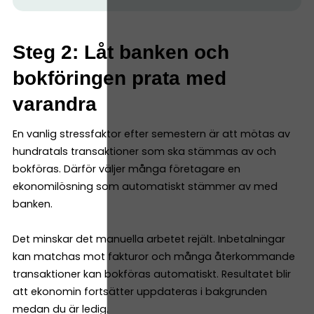
Steg 2: Låt banken och
bokföringen prata med
varandra
En vanlig stressfaktor efter semestern är att mötas av
hundratals transaktioner som ska stämmas av och
bokföras. Därför väljer många företagare en
ekonomilösning som automatiskt stämmer av med
banken.
Det minskar det manuella arbetet rejält. Inbetalningar
kan matchas mot fakturor och många återkommande
transaktioner kan bokföras automatiskt. Resultatet blir
att ekonomin fortsätter uppdateras i bakgrunden
medan du är ledig.