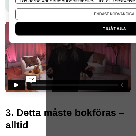
Läs gärna vår
personuppgiftspolicy
. Om du samtycker t
ska starta eget.
Om du vill ändra ditt val i efterhand hittar du den möjl
ENDAST NÖDVÄNDIGA
TILLÅT ALLA
3. Detta måste bokföras –
alltid