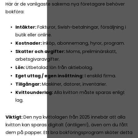
Här är de vanligaste sakerna nya företagare behöver
bokföra:
Intäkter:
Fakturor, Swish-betalningar, försäljning i
butik eller online.
Kostnader:
Inköp, abonnemang, hyror, program.
Skatter och avgifter:
Moms, preliminärskatt,
arbetsgivaravgifter.
Lön:
Utbetalad lön från aktiebolag.
Eget uttag / egen insättning:
I enskild firma.
Tillgångar:
Maskiner, datorer, inventarier.
Kvittounderlag:
Alla kvitton måste sparas enligt
lag.
Viktigt:
Den nya kvittolagen från 2025 innebär att alla
kvitton kan sparas digitalt (äntligen!), även om du fått
dem på papper. Ett bra bokföringsprogram sköter detta