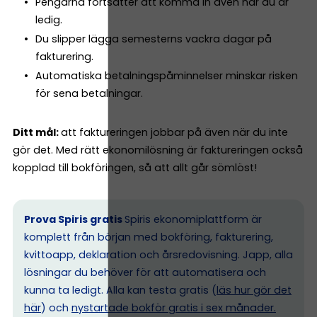
Pengarna fortsätter att komma in även när du är
ledig.
Du slipper lägga semesterns vackra dagar på
fakturering.
Automatiska betalningspåminnelser minskar risken
för sena betalningar.
Ditt mål:
att faktureringen jobbar på även när du inte
gör det. Med rätt ekonomilösning är faktureringen också
kopplad till bokföringen, så att allt går sömlöst!
Prova Spiris gratis
Spiris ekonomiplattform är
komplett från början med bokföring, fakturering,
kvittoapp, deklaration och årsredovisning. Japp, alla
lösningar du behöver för att automatisera och
kunna ta ledigt. Alla kan testa gratis (
läs hur gör det
här
) och
nystartade bokför gratis i sex månader.