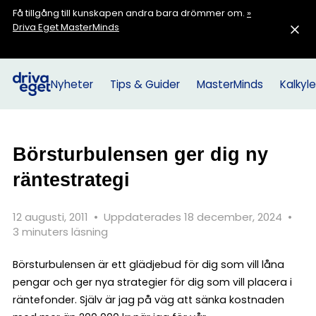
Få tillgång till kunskapen andra bara drömmer om.
»
Driva Eget MasterMinds
Nyheter
Tips & Guider
MasterMinds
Kalkyle
Börsturbulensen ger dig ny
räntestrategi
12 augusti, 2011
•
Uppdaterades 18 december, 2024
•
3 minuters läsning
Börsturbulensen är ett glädjebud för dig som vill låna
pengar och ger nya strategier för dig som vill placera i
räntefonder. Själv är jag på väg att sänka kostnaden