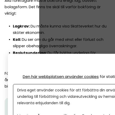
Alla företagare måste bokföra enligt lag, oavsett
bolagsform. Det finns tre skäl till varför bokföring är
viktigt:
Lagkrav:
Du måste kunna visa Skatteverket hur du
sköter ekonomin.
Koll:
Du ser om du går med vinst eller förlust och
slipper obehagliga överraskningar.
Beslutsunderlag:
Du får bättre underlag för
prissättning, budget och investeringar.
För aktiebolag är bokföringen dessutom grunden för
Den här webbplatsen använder cookies
för sta
årsredovisningen, medan enskilda firmor lämnar NE-
bilagan i deklarationen.
Driva eget använder cookies för att förbättra din anvä
underlag till förbättring och vidareutveckling av hems
relevanta erbjudanden till dig.
Här kan du se videon där Hilda från vår partner Spiris
delar sina tre viktigaste ekonomitips för dig som