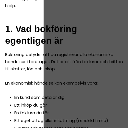
hjälp.
1. Vad bokföring
egentligen är
Bokföring betyder att du registrerar alla ekonomiska
händelser i företaget. Det är allt från fakturor och kvitton
till skatter, lön och inköp.
En ekonomisk händelse kan exempelvis vara:
En kund som betalar dig
Ett inköp du gör
En faktura du får
Ett eget uttag eller insättning (i enskild firma)