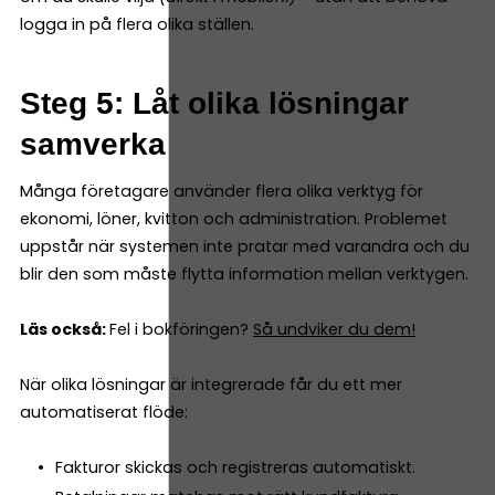
logga in på flera olika ställen.
Steg 5: Låt olika lösningar
samverka
Många företagare använder flera olika verktyg för
ekonomi, löner, kvitton och administration. Problemet
uppstår när systemen inte pratar med varandra och du
blir den som måste flytta information mellan verktygen.
Läs också:
Fel i bokföringen?
Så undviker du dem!
När olika lösningar är integrerade får du ett mer
automatiserat flöde:
Fakturor skickas och registreras automatiskt.