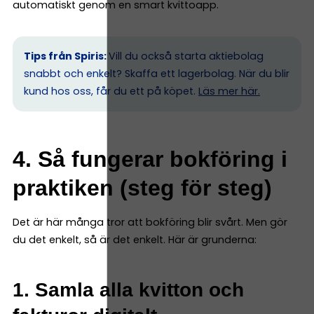
automatiskt genom en smart kvittoapp.
Tips från Spiris:
Vill du också starta aktiebolag
snabbt och enkelt? Skaffa ett lagerbolag. När du blir
kund hos oss, får du ett på köpet.
Läs mer här.
4. Så fungerar bokföring i
praktiken (steg för steg)
Det är här många tror att bokföring blir svårt. Men gör
du det enkelt, så är det enkelt. Här är grunderna:
1. Samla alla kvitton och