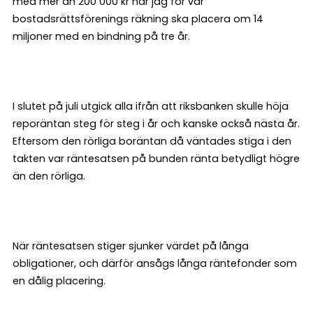
med mer än 200 000 kr när jag för vår
bostadsrättsförenings räkning ska placera om 14
miljoner med en bindning på tre år.
I slutet på juli utgick alla ifrån att riksbanken skulle höja
reporäntan steg för steg i år och kanske också nästa år.
Eftersom den rörliga boräntan då väntades stiga i den
takten var räntesatsen på bunden ränta betydligt högre
än den rörliga.
När räntesatsen stiger sjunker värdet på långa
obligationer, och därför ansågs långa räntefonder som
en dålig placering.