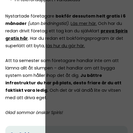
Nystartade företagare
bokför dessutom helt gratis i 6
månader
(utan bindningstid)
.
Läs mer här.
Och har du
redan drivit företag ett tag kan du självklart
prova Spiris
gratis här
. Har du redan ett bokföringsprogram är det
superlätt att byta,
läs hur du gör här.
Att ta semester som företagare handlar inte om att
lämna allt åt slumpen – det handlar om att bygga
system som håller ihop det åt dig.
Ju bättre
infrastruktur du har på plats, desto friare är du att
faktiskt vara ledig.
Och det är väl ändå lite av vitsen
med att driva eget.
Glad sommar önskar Spiris!