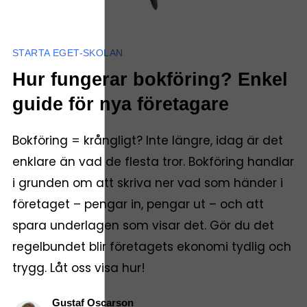
STARTA EGET-SKOLAN
Hur fungerar bokföring? Enkel
guide för nya företagare
Bokföring = krångligt? Inte längre, idag är det
enklare än vad de flesta tror. Bokföring handlar
i grunden om att skriva ner vad som händer i
företaget – pengar in, pengar ut – och att
spara underlagen som visar det. Gör du det
regelbundet blir företagets ekonomi tydlig och
trygg. Låt oss visa hur!
Gustaf Oscarson