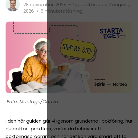
28 november, 2025
•
Uppdaterades 2 augusti,
2026
•
6 minuters läsning
Montage/Canva
I den här guiden går vi igenom grunderna i bokföring, hur
du bokför i praktiken, varför du behöver ett
bokföringsprogram och när det kan vara smart att ta