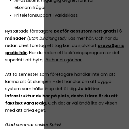
AI-assistent tillgänglig dygnet runt för
ekonomifrågor
Fri telefonsupport i världsklass
Nystartade företagare
bokför dessutom helt gratis i 6
månader
(utan bindningstid)
.
Läs mer här.
Och har du
redan drivit företag ett tag kan du självklart
prova Spiris
gratis här
. Har du redan ett bokföringsprogram är det
superlätt att byta,
läs hur du gör här.
Att ta semester som företagare handlar inte om att
lämna allt åt slumpen – det handlar om att bygga
system som håller ihop det åt dig.
Ju bättre
infrastruktur du har på plats, desto friare är du att
faktiskt vara ledig.
Och det är väl ändå lite av vitsen
med att driva eget.
Glad sommar önskar Spiris!