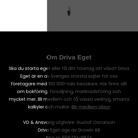
Om Driva Eget
Ska du starta eget eller få ditt företag att växa? Driva
Eget är en av Sveriges största sajter för oss
företagare med 100 000-tals besökare. Här finns allt
om bokföring, försäljning, marknadsföring och
mycket mer. Bli medlem och få vassa verktyg, smarta
kalkyler och mallar.
Blir medlem idag!
VD & Ansvarig utgivare: Gustaf Oscarson
Driva Eget ägs av Growin AB
Org nr: 556732-9874