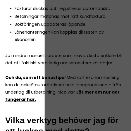
Fakturor skickas och registreras automatiskt.
Betalningar matchas mot rätt kundfaktura.
Bokföringen uppdateras löpande.
Lönehanteringen kan kopplas till resten av
ekonomin.
Ju mindre manuellt arbete som krävs, desto enklare blir
det att faktiskt vara ledig när semestern väl börjar.
Och du, som ett bonustips!
Med rätt ekonomilösning
kan du också automatisera hela löneprocessen – från
underlag till utbetalning. Nice va?
Läs mer om hur det
fungerar här.
Vilka verktyg behöver jag för