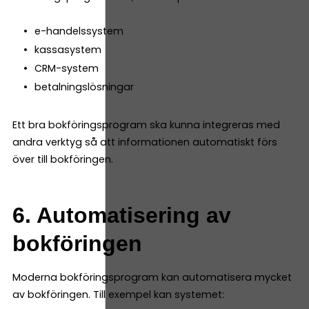
e-handelssystem
kassasystem
CRM-system
betalningslösningar
Ett bra bokföringsprogram ska kunna integreras med
andra verktyg så att informationen automatiskt förs
över till bokföringen.
6. Automatisering av
bokföringen
Moderna bokföringsprogram kan automatisera mycket
av bokföringen. Till exempel kan systemet: