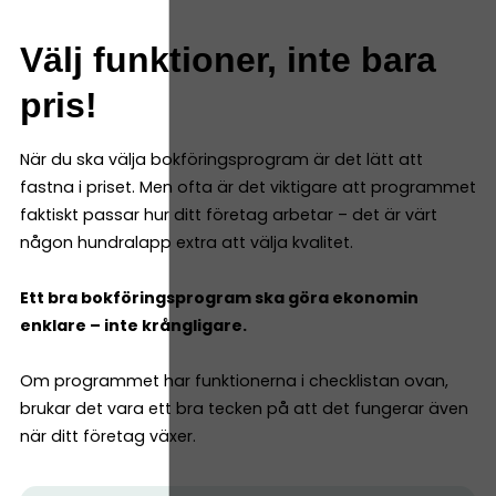
Välj funktioner, inte bara
pris!
När du ska välja bokföringsprogram är det lätt att
fastna i priset. Men ofta är det viktigare att programmet
faktiskt passar hur ditt företag arbetar – det är värt
någon hundralapp extra att välja kvalitet.
Ett bra bokföringsprogram ska göra ekonomin
enklare – inte krångligare.
Om programmet har funktionerna i checklistan ovan,
brukar det vara ett bra tecken på att det fungerar även
när ditt företag växer.