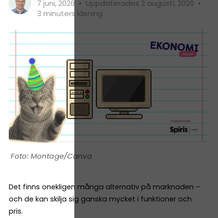
7 juni, 2026
•
Uppdaterades 2 augusti, 2026
•
3 minuters läsning
Montage/Canva
Det finns onekligen många alternativ på marknaden –
och de kan skilja sig ganska mycket i funktioner och
pris.