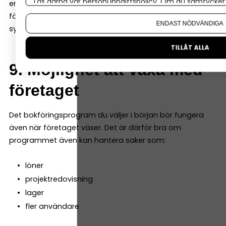
Läs gärna vår
personuppgiftspolicy
. Om du samtycker t
enkelt att dela bokföringen. Många system låter både
Om du vill ändra ditt val i efterhand hittar du den möjl
företagaren och redovisningskonsulten arbeta i samma
ENDAST NÖDVÄNDIGA
system samtidigt.
TILLÅT ALLA
9. Möjlighet att växa med
företaget
Det bokföringsprogram du väljer i början bör fungera
även när företaget växer. Det är därför bra om
programmet även kan hantera saker som:
löner
projektredovisning
lager
fler användare