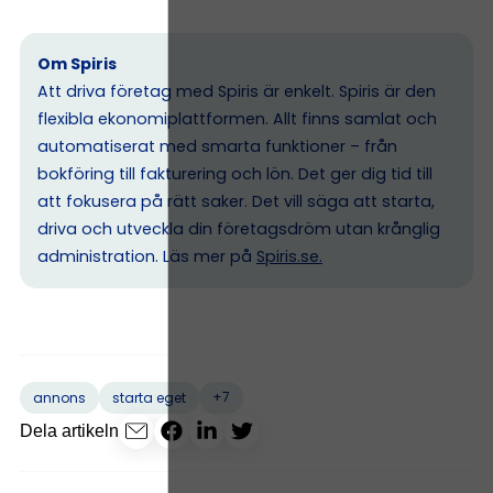
Om Spiris
Att driva företag med Spiris är enkelt. Spiris är den
flexibla ekonomiplattformen. Allt finns samlat och
automatiserat med smarta funktioner – från
bokföring till fakturering och lön. Det ger dig tid till
att fokusera på rätt saker. Det vill säga att starta,
driva och utveckla din företagsdröm utan krånglig
administration. Läs mer på
Spiris.se
.
+7
annons
starta eget
Dela artikeln