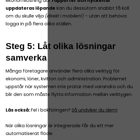
ekonomilösning där
rapporter och nyckeltal
uppdateras löpande
kan du dessutom snabbt få koll
om du skulle vilja
(direkt i mobilen!)
– utan att behöva
logga in på flera olika ställen.
Steg 5: Låt olika lösningar
samverka
Många företagare använder flera olika verktyg för
ekonomi, löner, kvitton och administration. Problemet
uppstår när systemen inte pratar med varandra och du
blir den som måste flytta information mellan verktygen.
Läs också:
Fel i bokföringen?
Så undviker du dem!
När olika lösningar är integrerade får du ett mer
automatiserat flöde: