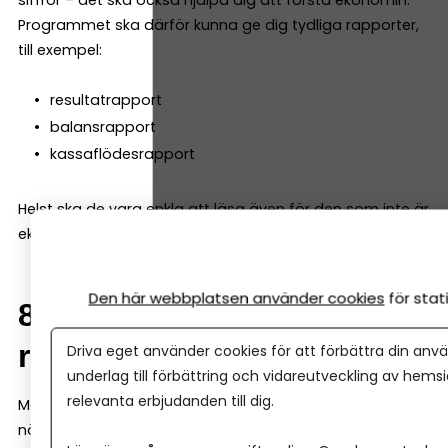
siffror – det ska också hjälpa dig att förstå ekonomin.
Programmet ska därför kunna ge dig tydliga rapporter,
till exempel:
resultatrapport
balansrapport
kassaflödesrapport
Helst ska de vara enkla att läsa även för den som inte är
ekonom.
Den här webbplatsen använder cookies
för sta
8. Samarbete med
redovisningskonsult
Driva eget använder cookies för att förbättra din anvä
underlag till förbättring och vidareutveckling av hems
relevanta erbjudanden till dig.
Många företag väljer att anlita en redovisningskonsult
när de växer. Då är det viktigt att programmet gör det