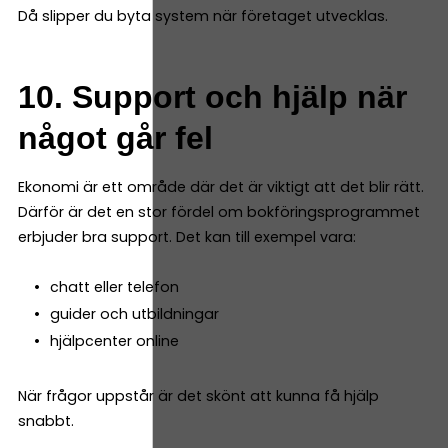
Då slipper du byta system när företaget utvecklas.
10. Support och hjälp när
något går fel
Ekonomi är ett område där det är viktigt att det blir rätt.
Därför är det en stor fördel om bokföringsprogrammet
erbjuder bra support. Det kan till exempel vara:
chatt eller telefon
guider och utbildningar
hjälpcenter online
När frågor uppstår är det skönt att kunna få hjälp
snabbt.