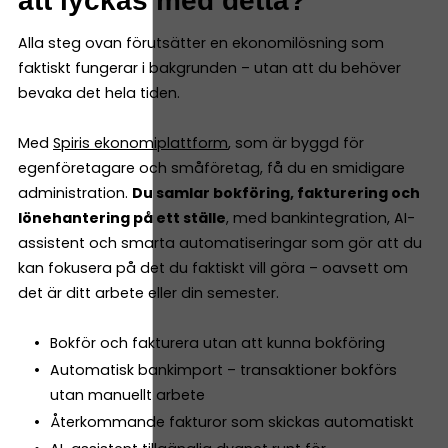
att lyckas med detta?
Alla steg ovan förutsätter en ekonomilösning som
faktiskt fungerar i bakgrunden – utan att du behöver
bevaka det hela tiden.
Med
Spiris ekonomiplattform
, som är byggd för
egenföretagare och småföretag, få du en smidigare
administration.
Du samlar bokföring, fakturering och
lönehantering på ett ställe
, med bankintegration, AI-
assistent och smarta automatiseringar som gör att du
kan fokusera på det du faktiskt vill göra – oavsett om
det är ditt arbete eller din semester.
Bokför och fakturera utan att kunna bokföring
Automatisk bankimport – transaktioner bokförs
utan manuellt arbete
Återkommande fakturor som skickas automatiskt