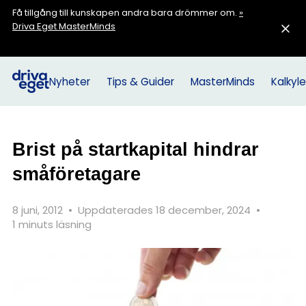
Få tillgång till kunskapen andra bara drömmer om.
»
Driva Eget MasterMinds
Nyheter
Tips & Guider
MasterMinds
Kalkyle
Brist på startkapital hindrar
småföretagare
8 juni, 2012
•
Uppdaterades 18 december, 2024
•
1 minuts läsning