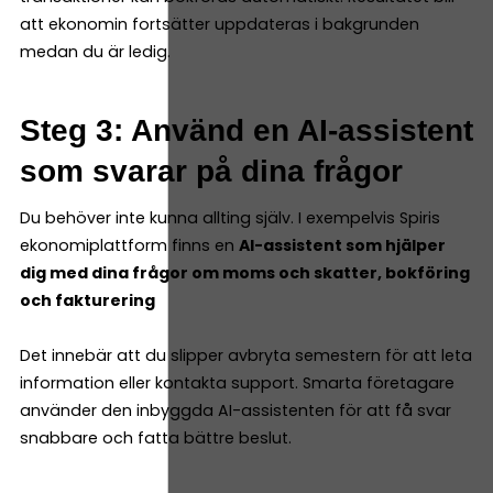
att ekonomin fortsätter uppdateras i bakgrunden
medan du är ledig.
Steg 3: Använd en AI-assistent
som svarar på dina frågor
Du behöver inte kunna allting själv. I exempelvis Spiris
ekonomiplattform finns en
AI-assistent som hjälper
dig med dina frågor om moms och skatter, bokföring
och fakturering
Det innebär att du slipper avbryta semestern för att leta
information eller kontakta support. Smarta företagare
använder den inbyggda AI-assistenten för att få svar
snabbare och fatta bättre beslut.