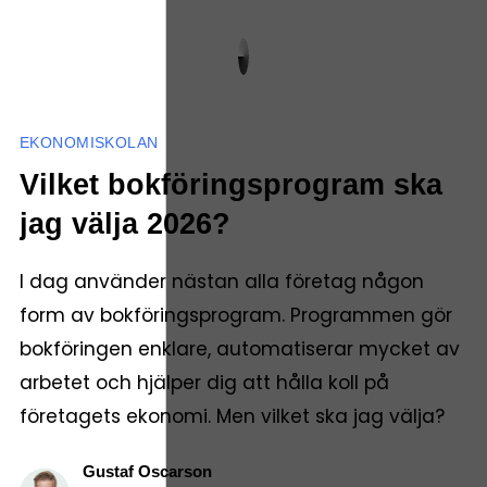
EKONOMISKOLAN
Vilket bokföringsprogram ska
jag välja 2026?
I dag använder nästan alla företag någon
form av bokföringsprogram. Programmen gör
bokföringen enklare, automatiserar mycket av
arbetet och hjälper dig att hålla koll på
företagets ekonomi. Men vilket ska jag välja?
Gustaf Oscarson