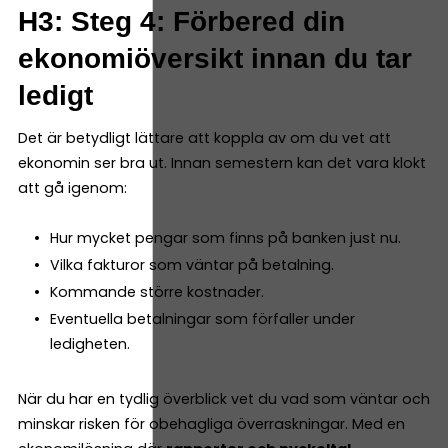
H3: Steg 4: Förbered din
ekonomiöversikt innan du tar
ledigt
Det är betydligt lättare att koppla av om du vet att
ekonomin ser bra ut. Innan semestern kan det vara klokt
att gå igenom:
Hur mycket pengar som finns på banken just nu.
Vilka fakturor som väntar på betalning.
Kommande större kostnader.
Eventuella betalningar som förfaller under
ledigheten.
När du har en tydlig överblick vet du vad som väntar och
minskar risken för obehagliga överraskningar. Med en