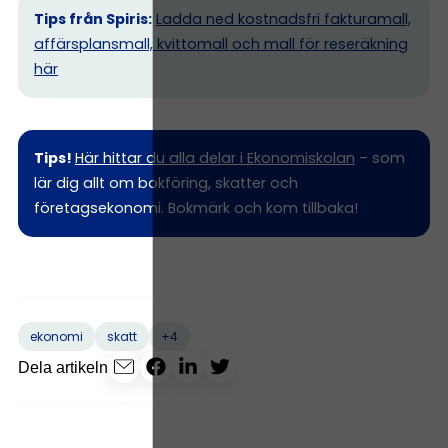
Tips från Spiris:
Ladda ned kostnadsfri fakturamall,
affärsplansmall, kvittomall och mall för reseräkning
här
Tips!
Här hittar du alla delar i Ekonomiskolan
– som
lär dig allt om bokföring, skatter och
företagsekonomi. Bokmärk och kom tillbaka!
+4
ekonomi
skatt
Dela artikeln