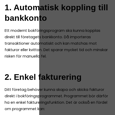
1. Automatisk koppling till
bankkonto
Ett modernt bokföringsprogram ska kunna kopplas
direkt till företagets bankkonto. Då importeras
transaktioner automatiskt och kan matchas mot
fakturor eller kvitton. Det sparar mycket tid och minskar
risken för manuella fel.
2. Enkel fakturering
Ditt företag behöver kunna skapa och skicka fakturor
direkt i bokföringsprogrammet. Programmet bör därför
ha en enkel faktureringsfunktion. Det är också en fördel
om programmet kan: