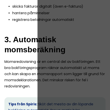
skicka fakturor digitalt (även e-faktura)
hantera påminnelser
registrera betalningar automatiskt
3. Automatisk
momsberäkning
Momsredovisning är en central del av bokföringen. Ett
bra bokföringsprogram räknar automatiskt ut moms
och kan skapa en momsrapport som ligger till grund för
momsdeklarationen. Det minskar risken för fel i
redovisningen.
Tips från Spiris:
Sköt det mesta av din löpande