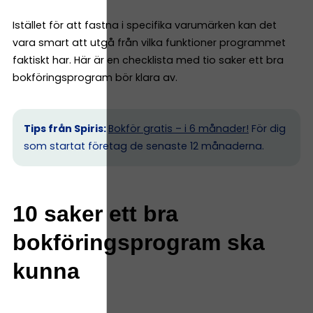
Istället för att fastna i specifika varumärken kan det
vara smart att utgå från vilka funktioner programmet
faktiskt har. Här är en checklista med tio saker ett bra
bokföringsprogram bör klara av.
Tips från Spiris:
Bokför gratis – i 6 månader!
För dig
som startat företag de senaste 12 månaderna.
10 saker ett bra
bokföringsprogram ska
kunna