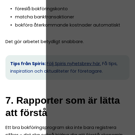
föreslå bokföringskonto
matcha banktransaktioner
bokföra återkommande kostnader automatiskt
Det gör arbetet betydligt snabbare.
Tips från Spiris:
Följ Spiris nyhetsbrev här.
Få tips,
inspiration och aktualiteter för företagare.
7. Rapporter som är lätta
att förstå
Ett bra bokföringsprogram ska inte bara registrera