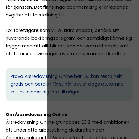
för tjänsten. Det finns inga abonnemang eller löpande
avgifter att ta ställning till.
För företagare som vill bli klara snabbt, behålla sitt
nuvarande bokföringsprogram och samtidigt känna sig
trygga med att allt blir rätt kan det vara ett enkelt sätt
att få årsredovisningen över mållinjen innan deadline.
Prova Årsredovisning Online här.
Du kan testa helt
gratis och betalar först när det är dags att lämna
in – du binder dig inte till något.
Om Årsredovisning Online
Årsredovisning Online grundades 2013 med ambitionen
att underlätta arbetet kring deklaration och
årsredovisningar för Sveriges företagare. Idag är över