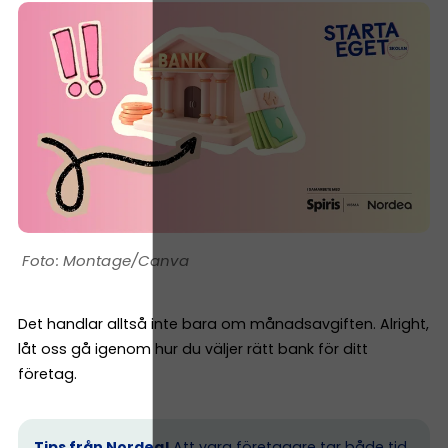
Montage/Canva
Det handlar alltså inte bara om månadsavgiften. Alright,
låt oss gå igenom hur du väljer rätt bank för ditt
företag.
Tips från Nordea!
Att vara företagare tar både tid