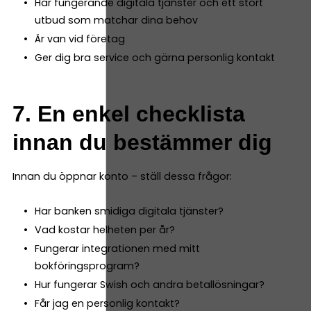
Har fungerande digitala tjänster och ett stort
utbud som matchar dina behov
Är van vid företag
Ger dig bra service och gärna personlig kontakt
7. En enkel checklista
innan du bestämmer dig
Innan du öppnar konto – ställ dessa frågor:
Har banken smidiga digitala tjänster?
Vad kostar helheten per år?
Fungerar integrationen med mitt
bokföringsprogram?
Hur fungerar Swish och andra betallösningar?
Får jag en personlig kontakt?