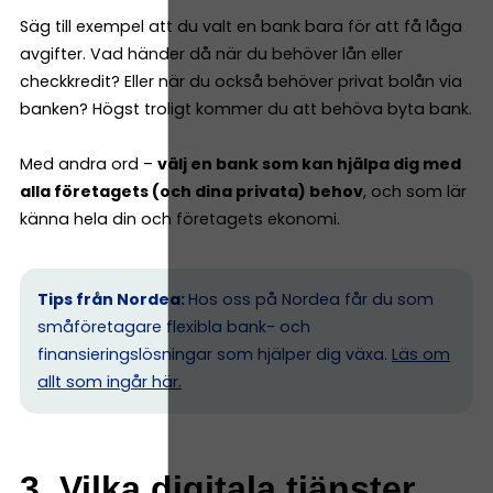
Säg till exempel att du valt en bank bara för att få låga
avgifter. Vad händer då när du behöver lån eller
checkkredit? Eller när du också behöver privat bolån via
banken? Högst troligt kommer du att behöva byta bank.
Med andra ord –
välj en bank som kan hjälpa dig med
alla företagets (och dina privata) behov
, och som lär
känna hela din och företagets ekonomi.
Tips från Nordea:
Hos oss på Nordea får du som
småföretagare flexibla bank- och
finansieringslösningar som hjälper dig växa.
Läs om
allt som ingår här.
3. Vilka digitala tjänster