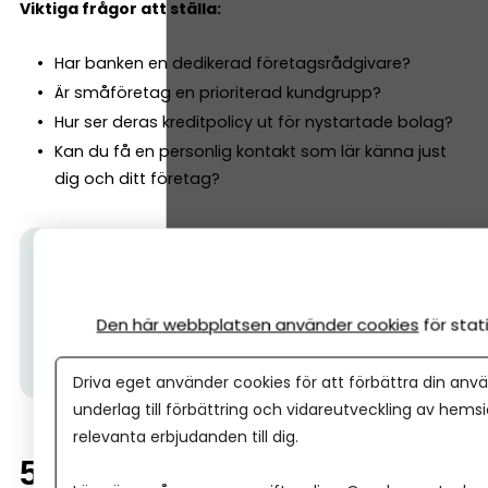
Viktiga frågor att ställa:
Har banken en dedikerad företagsrådgivare?
Är småföretag en prioriterad kundgrupp?
Hur ser deras kreditpolicy ut för nystartade bolag?
Kan du få en personlig kontakt som lär känna just
dig och ditt företag?
Tips från Nordea:
500 000 företagare har redan
valt Nordea. Välj en bank som förstår företagande
–
allt detta ingår.
(Ps. I
bland kan det vara skönt att ta
Den här webbplatsen använder cookies
för sta
ett möte med banken, hos Nordea kan alla företag
oavsett storlek boka ett personligt möte.)
Driva eget använder cookies för att förbättra din anvä
underlag till förbättring och vidareutveckling av hems
relevanta erbjudanden till dig.
5. Skillnad mellan enskild