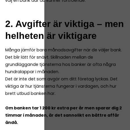
välj en bank där du känner förtroende.
2. Avgifter är viktiga – men
helheten är viktigare
Många jämför bara månadsavgifter när de väljer bank.
Det blir lätt för snävt. Skillnaden mellan de
grundläggande tjänsterna hos banker är ofta några
hundralappar i månaden.
Det är inte det som avgör om ditt företag lyckas. Det
viktiga är hur tjänsterna fungerar i vardagen, och hur
brett utbud banken har.
Om banken tar 1 200 kr extra per år men sparar dig 2
timmar i månaden, är det sannolikt en bättre affär
ändå.