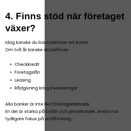
4. Finns stöd när företaget
växer?
Idag kanske du bara behöver ett konto.
Om två år kanske du behöver:
Checkkredit
Företagslån
Leasing
Rådgivning kring investeringar
Alla banker är inte lika företagsinriktade.
En del är starka på bolån och privatkunder. Andra har
tydligare fokus på småföretag.