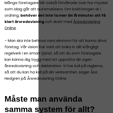
Många företagare blir också förvånade över hur mycket
som idag går att automatisera. Om bokföringen är i
ordning,
behöver det inte ta mer än 15 minuter att få
klart årsredovisning
och skatt med
Årsredovisning
Online
.
– Man ska inte behöva vara ekonom för att kunna driva
företag. Vår vision har varit att baka in allt krångligt
regelverk i en smart tjänst, så att du som företagare
kan känna dig trygg med att upprätta din egen
årsredovisning och deklaration. Vi har koll på reglerna,
så att du kan ha koll på din verksamhet, säger Åsa
Hedgren på Årsredovisning Online.
Måste man använda
samma system för allt?