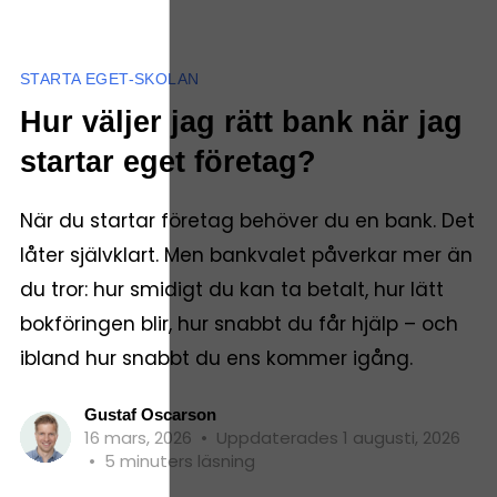
STARTA EGET-SKOLAN
Hur väljer jag rätt bank när jag
startar eget företag?
När du startar företag behöver du en bank. Det
låter självklart. Men bankvalet påverkar mer än
du tror: hur smidigt du kan ta betalt, hur lätt
bokföringen blir, hur snabbt du får hjälp – och
ibland hur snabbt du ens kommer igång.
Gustaf Oscarson
16 mars, 2026
•
Uppdaterades 1 augusti, 2026
•
5 minuters läsning