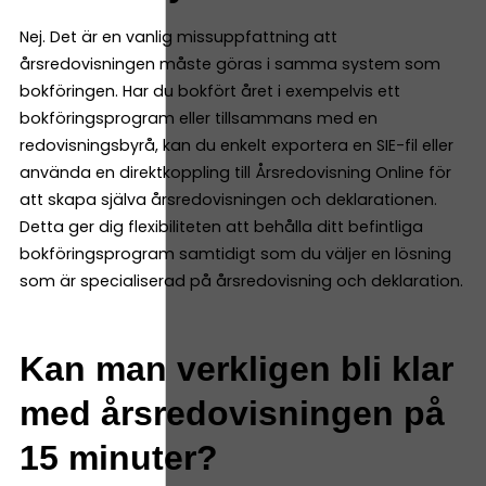
Nej. Det är en vanlig missuppfattning att
årsredovisningen måste göras i samma system som
bokföringen. Har du bokfört året i exempelvis ett
bokföringsprogram eller tillsammans med en
redovisningsbyrå, kan du enkelt exportera en SIE-fil eller
använda en direktkoppling till Årsredovisning Online för
att skapa själva årsredovisningen och deklarationen.
Detta ger dig flexibiliteten att behålla ditt befintliga
bokföringsprogram samtidigt som du väljer en lösning
som är specialiserad på årsredovisning och deklaration.
Kan man verkligen bli klar
med årsredovisningen på
15 minuter?