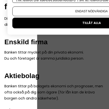
Läs gärna vår
personuppgiftspolicy
. Om du samtycker t
firma och aktiebolag
Om du vill ändra ditt val i efterhand hittar du den möjl
ENDAST NÖDVÄNDIGA
Ditt val av företagsform påverkar hur banken bedömer
TILLÅT ALLA
dig.
Enskild firma
Banken tittar mycket på din privata ekonomi.
Du och företaget är samma juridiska person.
Aktiebolag
Banken tittar på bolagets ekonomi och prognoser, men
ofta också på dig som ägare (för lån kan de kräva
borgen och andra säkerheter).