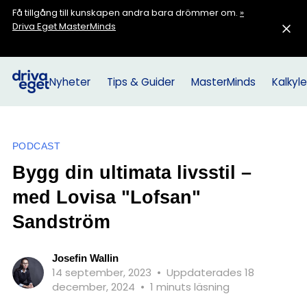
Få tillgång till kunskapen andra bara drömmer om.
»
Driva Eget MasterMinds
Nyheter
Tips & Guider
MasterMinds
Kalkyle
PODCAST
Bygg din ultimata livsstil –
med Lovisa "Lofsan"
Sandström
Josefin Wallin
14 september, 2023
•
Uppdaterades 18
december, 2024
•
1 minuts läsning