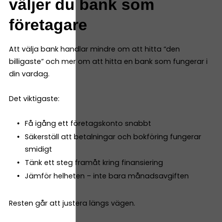
väljer du bank som
företagare
Att välja bank handlar mindre om att hitta “den
billigaste” och mer om att hitta en bank som fungerar i
din vardag.
Det viktigaste:
Få igång ett företagskonto snabbt
Säkerställ att betalningar och bokföring fungerar
smidigt
Tänk ett steg framåt kring finansiering
Jämför helheten – inte bara månadsavgiften
Resten går att justera längs vägen.