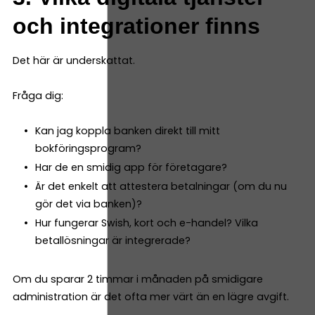
och integrationer finns
Det här är underskattat.
Fråga dig:
Kan jag koppla banken direkt till mitt
bokföringsprogram?
Har de en smidig app för företagare?
Är det enkelt att attestera betalningar (om du nu
gör det via banken)?
Hur fungerar Swish, kort och e-handel? Vilka
betallösningar är integrerade?
Om du sparar 2 timmar i månaden på smidigare
administration är det ofta mer värt än en lägre avgift.