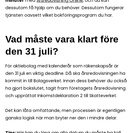
minuter
med
Årsredovisning Online
, och du kan
dessutom få hjälp om du behöver. Dessutom fungerar
tjänsten oavsett vilket bokföringsprogram du har.
Vad måste vara klart före
den 31 juli?
För aktiebolag med kalenderår som räkenskapsår är
den 31 juli en viktig deadline. Då ska årsredovisningen ha
kommit in till Bolagsverket. Innan dess behöver du också
ha gjort bokslutet, tagit fram företagets årsredovisning
och upprättat Inkomstdeklaration 2 till Skatteverket.
Det kan låta omfattande, men processen är egentligen
ganska logisk när man bryter ner den i mindre delar.
Tips:
Här kan du läsa om
alla datum du måste ha koll