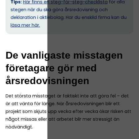
Tips:
Här finns en steg-för-steg-checklista
för alla
stegen när du ska göra årsredovisning och
deklaration i aktiebolag. Har du enskild firma kan du
l
äsa mer här.
De vanligaste misstagen
företagare gör med
årsredovisningen
Det största misstaget är faktiskt inte att göra fel – det
är att vänta för länge. När årsredovisningen blir ett
projekt som skjuts upp vecka efter vecka ökar risken att
något missas eller att arbetet blir mer stressigt än
nödvändigt.