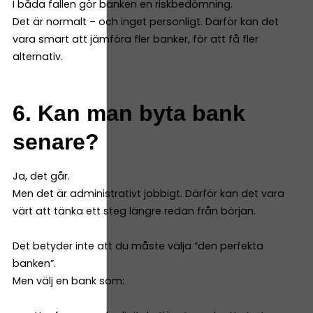
I båda fallen gör banken en riskbedömning.
Det är normalt – och inget personligt. Därför kan det
vara smart att jämföra fler banker, för att få fler
alternativ.
6. Kan man byta bank
senare?
Ja, det går.
Men det är administrativt jobbigt. Därför kan det vara
värt att tänka ett steg längre redan från början.
Det betyder inte att du måste välja “den perfekta
banken”.
Men välj en bank som: