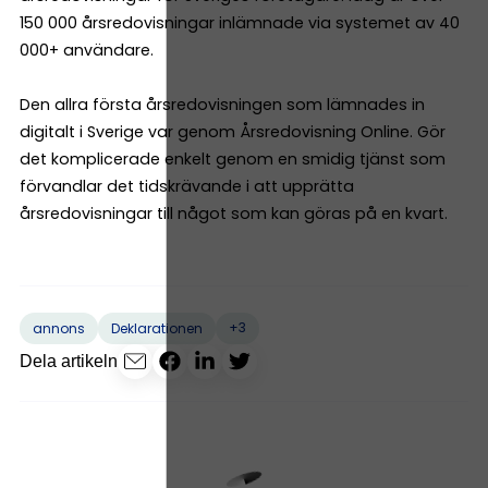
150 000 årsredovisningar inlämnade via systemet av 40
000+ användare.
Den allra första årsredovisningen som lämnades in
digitalt i Sverige var genom Årsredovisning Online. Gör
det komplicerade enkelt genom en smidig tjänst som
förvandlar det tidskrävande i att upprätta
årsredovisningar till något som kan göras på en kvart.
+3
annons
Deklarationen
Dela artikeln