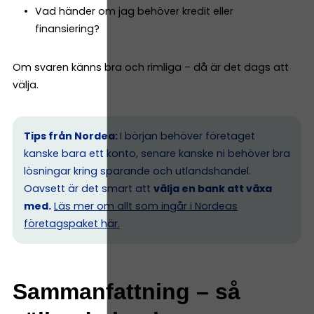
Vad händer om jag behöver kredit eller
finansiering?
Om svaren känns bra och rimliga – då är det dags att
välja.
Tips från Nordea:
I början behöver företaget
kanske bara ett konto, senare kanske ni behöver bra
lösningar kring sparande och utlandshandel.
Oavsett är det smart att
välja en bank att växa
med.
Läs mer om allt som ingår i Nordeas
företagspaket här.
Sammanfattning – så