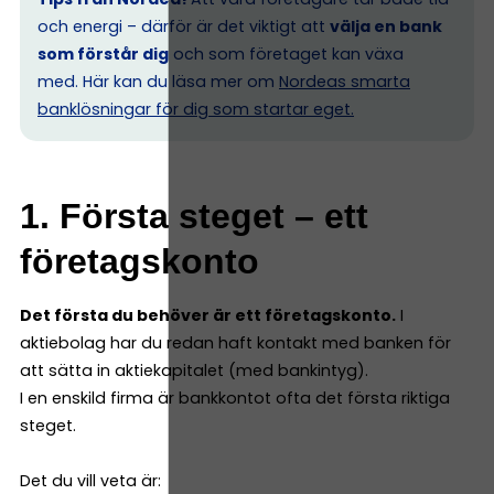
och energi – därför är det viktigt att
välja en bank
som förstår dig
och som företaget kan växa
med. Här kan du läsa mer om
Nordeas smarta
banklösningar för dig som startar eget.
1. Första steget – ett
företagskonto
Det första du behöver är ett företagskonto.
I
aktiebolag har du redan haft kontakt med banken för
att sätta in aktiekapitalet (med bankintyg).
I en enskild firma är bankkontot ofta det första riktiga
steget.
Det du vill veta är: