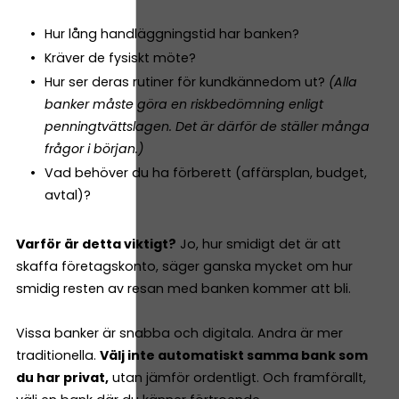
Hur lång handläggningstid har banken?
Kräver de fysiskt möte?
Hur ser deras rutiner för kundkännedom ut?
(Alla
banker måste göra en riskbedömning enligt
penningtvättslagen. Det är därför de ställer många
frågor i början.)
Vad behöver du ha förberett (affärsplan, budget,
avtal)?
Varför är detta viktigt?
Jo, hur smidigt det är att
skaffa företagskonto, säger ganska mycket om hur
smidig resten av resan med banken kommer att bli.
Vissa banker är snabba och digitala. Andra är mer
traditionella.
Välj inte automatiskt samma bank som
du har privat,
utan jämför ordentligt. Och framförallt,