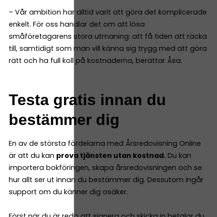
– Vår ambition har alltid varit att göra det komplicerade
enkelt. För oss handlar det om att lösa
småföretagarens stora utmaning: att få tiden att räcka
till, samtidigt som man vill känna sig trygg med att göra
rätt och ha full koll på kostnaderna, berättar Åsa.
Testa gratis innan du
bestämmer dig
En av de största fördelarna med Årsredovisning Online
är att du kan
prova tjänsten utan kostnad.
Du kan
importera bokföringen, skapa årsredovisningen och se
hur allt ser ut innan du bestämmer dig. Dessutom ingår
support om du känner dig osäker.
Först när du är redo att signera och skicka in betalar du