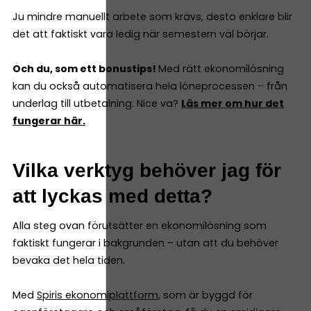
Ju mindre manuellt arbete som krävs, desto enklare blir
det att faktiskt vara ledig när semestern väl börjar.
Och du, som ett bonustips!
Med rätt ekonomilösning
kan du också automatisera hela löneprocessen – från
underlag till utbetalning. Nice va?
Läs mer om hur det
fungerar här.
Vilka verktyg behöver jag för
att lyckas med detta?
Alla steg ovan förutsätter en ekonomilösning som
faktiskt fungerar i bakgrunden – utan att du behöver
bevaka det hela tiden.
Med
Spiris ekonomiplattform
, som är byggd för