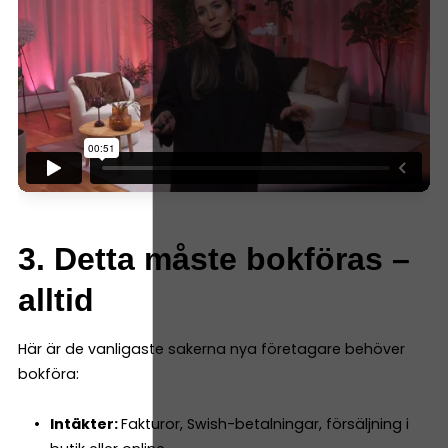
3. Detta måste bokföras –
alltid
Här är de vanligaste sakerna nya företagare behöver
bokföra:
Intäkter:
Fakturor, Swish-betalningar, försäljning i