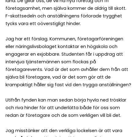
land. De gillar oss, de vill ha nya företag och fri
företagsamhet, men själva kommer de aldrig till skott.
F-skattsedeln och anställningens förlorade trygghet
tycks vara ett oöverstigligt hinder.
Jag har ett förslag. Kommunen, företagarföreningen
eller näringslivsbolaget kontaktar en högskola och
engagerar en exjobbare. Studenten får i uppdrag att
intervjua tjänstemännen som flockas på
företagarevents. Vad är det som avhåller dem från att
själva bli företagare, vad är det som gör att de
krampaktigt håller sig fast vid den trygga anställningen?
Utifrån fynden kan man sedan börja hyvla ned trösklar
och riva hinder för att underlätta både för oss som
redan är företagare och de som verkligen vill bli det.
Jag misstänker att den verkliga lockelsen är att vara