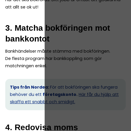
att allt se ok ut!
3. Matcha bokföringen mot
bankkontot
Bankhändelser måste stämma med bokföringen.
De flesta program har bankkoppling som gör
matchningen enkel.
Tips från Nordea:
För att bokföringen ska fungera
behöver du ett
företagskonto.
Här får du hjälp att
skaffa ett snabbt och smidigt.
4. Redovisa moms