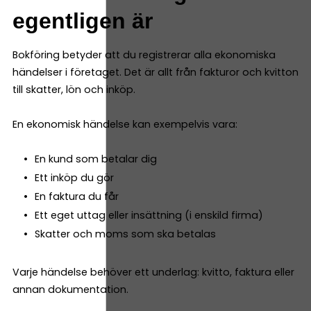
egentligen är
Bokföring betyder att du registrerar alla ekonomiska
händelser i företaget. Det är allt från fakturor och kvitton
till skatter, lön och inköp.
En ekonomisk händelse kan exempelvis vara:
En kund som betalar dig
Ett inköp du gör
En faktura du får
Ett eget uttag eller insättning (i enskild firma)
Skatter och moms som ska betalas
Varje händelse behöver ett underlag: kvitto, faktura eller
annan dokumentation.