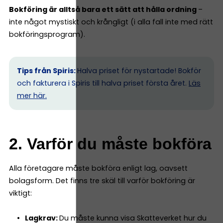
Bokföring är alltså bara ett sätt att hålla ordning
–
inte något mystiskt och krångligt (i alla fall inte med rätt
bokföringsprogram).
Tips från Spiris:
Halva priset för nystartade! Bokför
och fakturera i Spiris till halva priset första året.
Läs
mer här.
2. Varför du måste bokföra
Alla företagare måste bokföra enligt lag, oavsett
bolagsform. Det finns tre skäl till varför bokföring är
viktigt:
Lagkrav:
Du måste kunna visa Skatteverket hur du