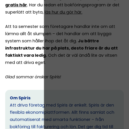
gratis här
. Har du redan ett bokföringsprogram är det
superlätt att byta,
läs hur du gör här.
Att ta semester som företagare handlar inte om att
lämna allt åt slumpen – det handlar om att bygga
system som håller ihop det åt dig.
Ju bättre
infrastruktur du har på plats, desto friare är du att
faktiskt vara ledig.
Och det är väl ändå lite av vitsen
med att driva eget.
Glad sommar önskar Spiris!
Om Spiris
Att driva företag med Spiris är enkelt. Spiris är den
flexibla ekonomiplattformen. Allt finns samlat och
automatiserat med smarta funktioner – från
bokföring till fakturering och lön. Det ger dig tid till