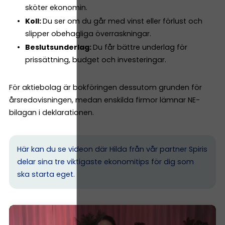
sköter ekonomin.
Koll:
Du ser om du går med vinst eller förlust och
slipper obehagliga överraskningar.
Beslutsunderlag:
Du får bättre underlag för
prissättning, budget och investeringar.
För aktiebolag är bokföringen dessutom grunden för
årsredovisningen, medan enskilda firmor lämnar NE-
bilagan i deklarationen.
Här kan du se videon där Hilda från vår partner Spiris
delar sina tre viktigaste ekonomitips för dig som
ska starta eget.