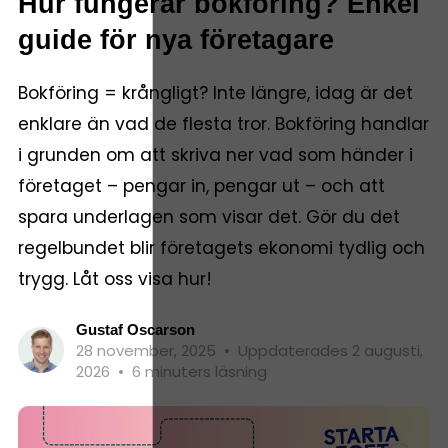
Hur fungerar bokföring? Enkel
guide för nya företagare
Bokföring = krångligt? Inte längre, idag är det
enklare än vad de flesta tror. Bokföring handlar
i grunden om att skriva ner vad som händer i
företaget – pengar in, pengar ut – och att
spara underlagen som visar det. Gör du det
regelbundet blir företagets ekonomi tydlig och
trygg. Låt oss visa hur!
Gustaf Oscarson
28 november, 2025
•
Uppdaterades 2 augusti,
2026
•
6 minuters läsning