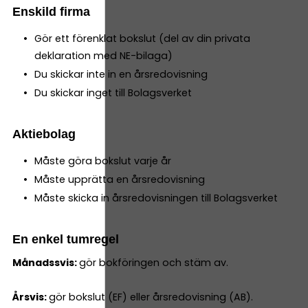
Enskild firma
Gör ett förenklat bokslut (del av din privata
deklaration med NE-bilaga)
Du skickar inte in en årsredovisning
Du skickar inget till Bolagsverket
Aktiebolag
Måste göra bokslut varje år
Måste upprätta en årsredovisning
Måste skicka in årsredovisningen till Bolagsverket
En enkel tumregel
Månadssvis:
gör bokföringen och stäm av.
Årsvis:
gör bokslut (EF) eller årsredovisning (AB).