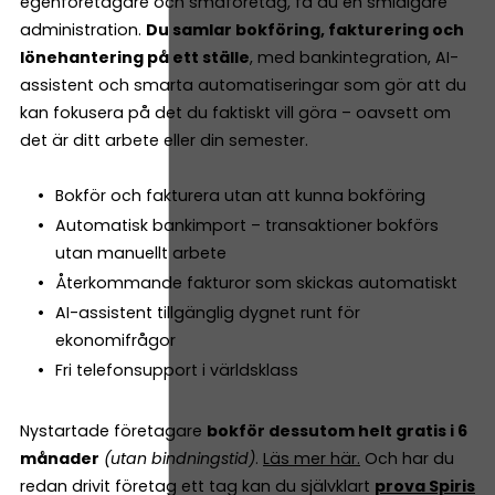
egenföretagare och småföretag, få du en smidigare
administration.
Du samlar bokföring, fakturering och
lönehantering på ett ställe
, med bankintegration, AI-
assistent och smarta automatiseringar som gör att du
kan fokusera på det du faktiskt vill göra – oavsett om
det är ditt arbete eller din semester.
Bokför och fakturera utan att kunna bokföring
Automatisk bankimport – transaktioner bokförs
utan manuellt arbete
Återkommande fakturor som skickas automatiskt
AI-assistent tillgänglig dygnet runt för
ekonomifrågor
Fri telefonsupport i världsklass
Nystartade företagare
bokför dessutom helt gratis i 6
månader
(utan bindningstid)
.
Läs mer här.
Och har du
redan drivit företag ett tag kan du självklart
prova Spiris