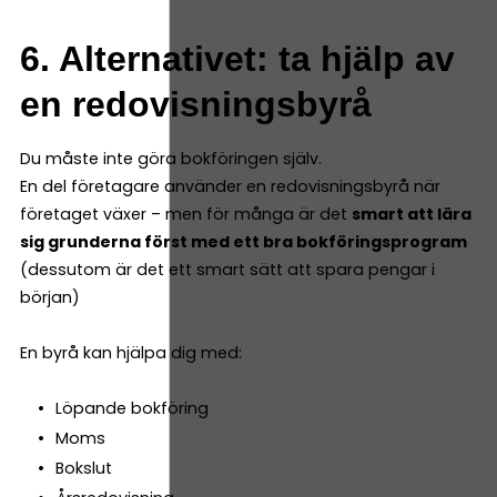
6. Alternativet: ta hjälp av
en redovisningsbyrå
Du måste inte göra bokföringen själv.
En del företagare använder en redovisningsbyrå när
företaget växer – men för många är det
smart att lära
sig grunderna först med ett bra bokföringsprogram
(dessutom är det ett smart sätt att spara pengar i
början)
En byrå kan hjälpa dig med:
Löpande bokföring
Moms
Bokslut