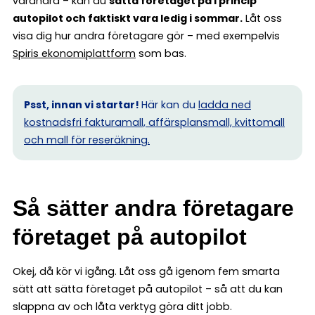
varandra – kan du
sätta företaget på i princip
autopilot och faktiskt vara ledig i sommar.
Låt oss
visa dig hur andra företagare gör – med exempelvis
Spiris ekonomiplattform
som bas.
Psst, innan vi startar!
Här kan du
ladda ned
kostnadsfri fakturamall, affärsplansmall, kvittomall
och mall för reseräkning.
Så sätter andra företagare
företaget på autopilot
Okej, då kör vi igång. Låt oss gå igenom fem smarta
sätt att sätta företaget på autopilot – så att du kan
slappna av och låta verktyg göra ditt jobb.