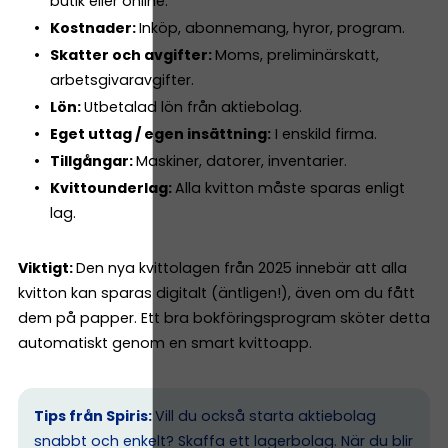
butik eller online.
Kostnader:
Inköp, abonnemang, hyror, program.
Skatter och avgifter:
Moms, preliminärskatt,
arbetsgivaravgifter.
Lön:
Utbetalad lön från aktiebolag.
Eget uttag / egen insättning:
I enskild firma.
Tillgångar:
Maskiner, datorer, inventarier.
Kvittounderlag:
Alla kvitton måste sparas enligt
lag.
Viktigt:
Den nya kvittolagen från 2025 innebär att alla
kvitton kan sparas digitalt (äntligen!), även om du fått
dem på papper. Ett bra bokföringsprogram sköter detta
automatiskt genom en smart kvittoapp.
Tips från Spiris:
Vill du också starta aktiebolag
snabbt och enkelt? Skaffa ett lagerbolag. När du blir