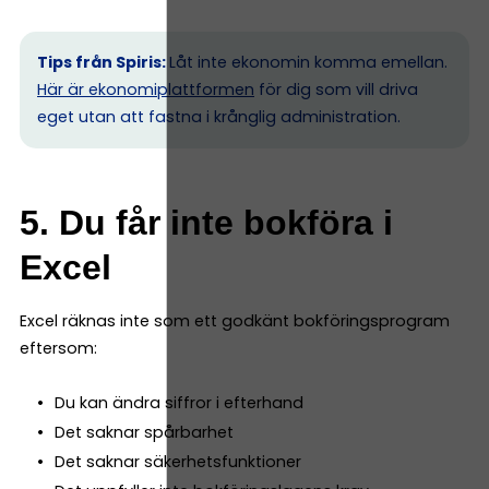
Tips från Spiris:
Låt inte ekonomin komma emellan.
Här är ekonomiplattformen
för dig som vill driva
eget utan att fastna i krånglig administration.
5. Du får inte bokföra i
Excel
Excel räknas inte som ett godkänt bokföringsprogram
eftersom:
Du kan ändra siffror i efterhand
Det saknar spårbarhet
Det saknar säkerhetsfunktioner