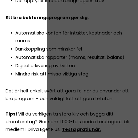
Det uppfyller inte bokföringslagens krav
Ett bra bokföringsprogram ger dig:
Automatiska konton för intäkter, kostnader och
moms
Bankkoppling som minskar fel
Automatiska rapporter (moms, resultat, balans)
Digital arkivering av kvitton
Mindre risk att missa viktiga steg
Det är helt enkelt svårt att göra fel när du använder ett
bra program – och väldigt lätt att göra fel utan.
Tips!
Vill du verkligen ta stora kliv och bygga ditt
drömföretag? Gör som 1 000-tals andra företagare, bli
medlem i Driva Eget Plus.
Testa gratis här.