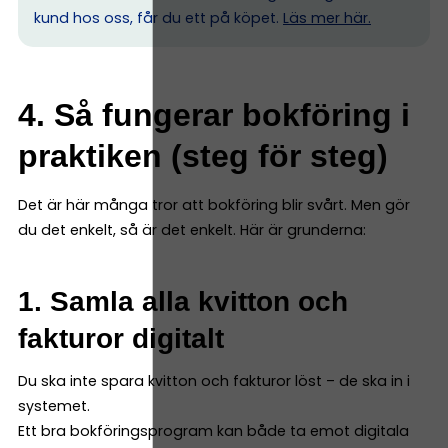
kund hos oss, får du ett på köpet.
Läs mer här.
4. Så fungerar bokföring i
praktiken (steg för steg)
Det är här många tror att bokföring blir svårt. Men gör
du det enkelt, så är det enkelt. Här är grunderna:
1. Samla alla kvitton och
fakturor digitalt
Du ska inte spara kvitton och fakturor löst – de ska in i
systemet.
Ett bra bokföringsprogram kan både ta emot digitala