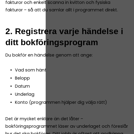
fakturor och enkelt scanna in kvitton och fysiska
fakturor – så att du samlar allt i programmet direkt.
2. Registrera varje händelse i
ditt bokföringsprogram
Du bokför en händelse genom att ange:
Vad som hänt
Belopp
Datum
Underlag
Konto (programmen hjälper dig välja rätt)
Det är mycket enklare än det låter –
bokföringsprogrammet läser av underlaget och föreslår
hur det ska bokföras. Ditt jobb är oftast att godkänna