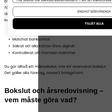
Läs gärna vår
personuppgiftspolicy
. Om du samtycker t
En “period” i bokföringen är ofta en månad (många
Om du vill ändra ditt val i efterhand hittar du den möjl
företag redovisar moms varje månad eller kvartal, och
ENDAST NÖDVÄNDIGA
då 'stänger man' den perioden) Att avsluta perioden
betyder i praktiken att du:
TILLÅT ALLA
Bokfört alla händelser för månaden
Matchat bankkontot
Säkrat att alla kvitton finns digitalt
Kontrollerat att momsen stämmer
Du gör alltså ett månadsslut, inte ett avancerat bokslut.
Det gäller alla företag, oavsett bolagsform.
Bokslut och årsredovisning –
vem måste göra vad?