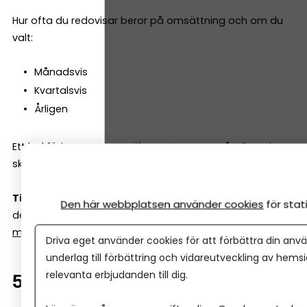
Hur ofta du redovisar beror på omsättning och om du
valt:
Månadsvis
Kvartalsvis
Årligen
Ett bokföringsprogram räknar ut momsen åt dig och
skapar rapporter som kan skickas direkt till Skatteverket.
Tips!
Med vår enkla kalkyl kan du räkna ut vilken moms
Den här webbplatsen använder cookies
för sta
det blir – både framlänges och baklänges.
Se vår
momskalkyl här.
Driva eget använder cookies för att förbättra din anvä
underlag till förbättring och vidareutveckling av hems
relevanta erbjudanden till dig.
5. Avsluta perioden