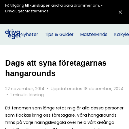
Få tillgång till kunskapen andra bara drömmer om.
»
Driva Eget MasterMinds
Nyheter
Tips & Guider
MasterMinds
Kalkyle
Dags att syna företagarnas
hangarounds
22 november, 2014
•
Uppdaterades 18 december, 2024
•
1 minuts läsning
Ett fenomen som länge retat mig är alla dessa personer
som flockas kring oss företagare. Våra hangarounds
finns på varje näringslivsgala över hela vårt avlånga