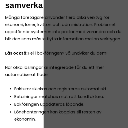
samverka
Många företagare använder flera olika verktyg för
ekonomi, löner, kvitton och administration. Problemet
uppstår när systemen inte pratar med varandra och du
blir den som måste flytta information mellan verktygen.
Läs också:
Fel i bokföringen?
Så undviker du dem!
När olika lösningar är integrerade får du ett mer
automatiserat flöde:
Fakturor skickas och registreras automatiskt.
Betalningar matchas mot rätt kundfaktura.
Bokföringen uppdateras löpande.
Lönehanteringen kan kopplas till resten av
ekonomin.