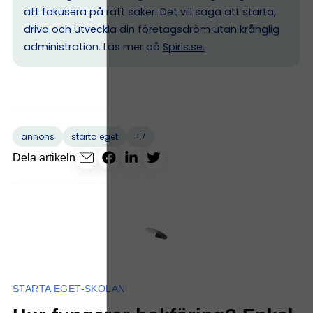
att fokusera på rätt saker. Det vill säga att starta,
driva och utveckla din företagsdröm utan krånglig
administration. Läs mer på
Spiris.se
.
+7
annons
starta eget
Dela artikeln
STARTA EGET-SKOLAN