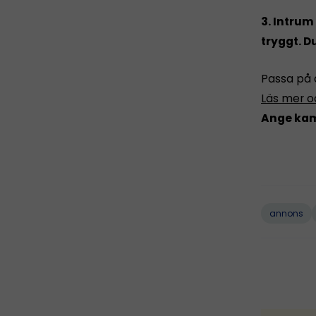
3. Intrum
tryggt. D
Passa på at
Läs mer oc
Ange kam
annons