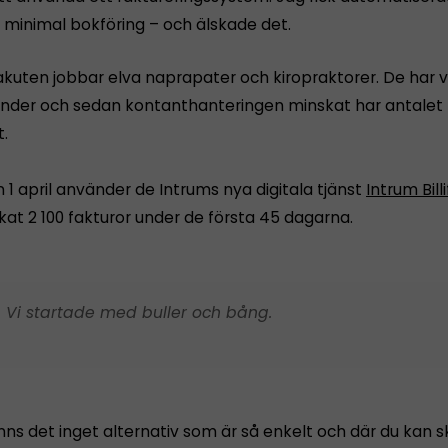
, minimal bokföring – och älskade det.
kuten jobbar elva naprapater och kiropraktorer. De har v
der och sedan kontanthanteringen minskat har antalet 
t.
1 april använder de Intrums nya digitala tjänst
Intrum Billi
ckat 2 100 fakturor under de första 45 dagarna.
 Vi startade med buller och bång.
nns det inget alternativ som är så enkelt och där du kan 