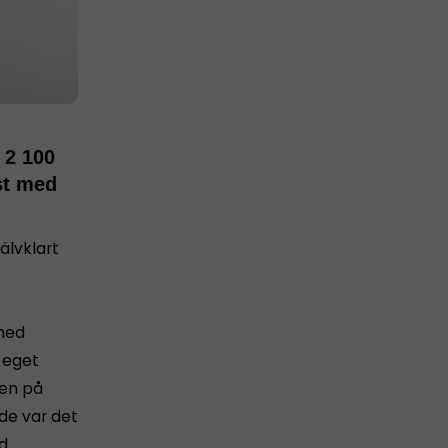
 2 100
nst med
älvklart
 med
 eget
ken på
ade var det
d