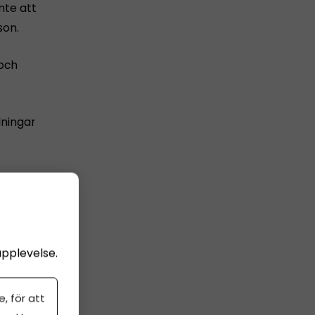
nte att
son.
 och
lningar
a ha
a
upplevelse.
, för att