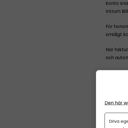
konto snab
Intrum Bil
För honom
smidigt ka
När faktu
och autom
–
k
d
Den här w
Driva eg