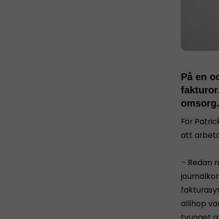
På en o
fakturor
omsorg
För Patric
att arbeta
– Redan n
journalko
fakturasy
allihop va
tvunget a