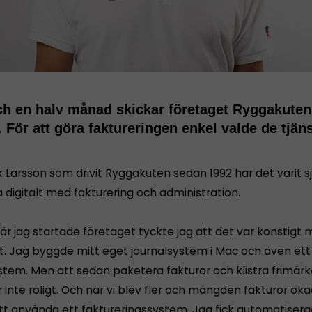
ch en halv månad skickar företaget Ryggakuten
. För att göra faktureringen enkel valde de tjä
.
k Larsson som drivit Ryggakuten sedan 1992 har det varit sj
 digitalt med fakturering och administration.
är jag startade företaget tyckte jag att det var konstigt
rt. Jag byggde mitt eget journalsystem i Mac och även ett
stem. Men att sedan paketera fakturor och klistra frimär
r inte roligt. Och när vi blev fler och mängden fakturor ök
tt använda ett faktureringssystem. Jag fick automatisera