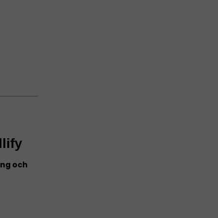
lify
gång och