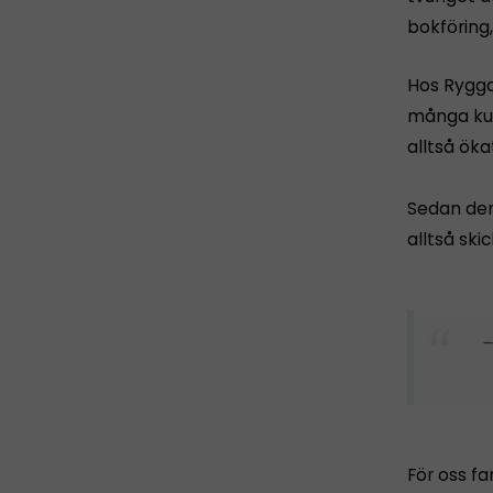
bokföring
Hos Rygga
många kun
alltså öka
Sedan den 
alltså ski
–
För oss fa