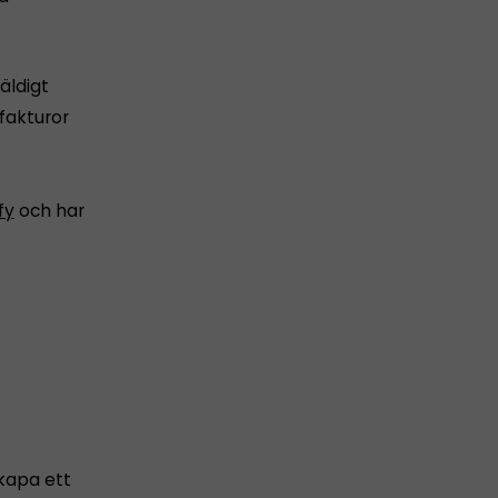
äldigt
fakturor
fy
och har
skapa ett