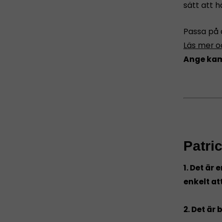
sätt att 
Passa på at
Läs mer oc
Ange kam
Patric
1. Det är
enkelt at
2. Det är b