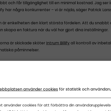
bt och får tillgänglighet till en minimal kostnad. Jag ser i
lify har några konkurrenter – vi är nöjda, säger Patrick Lars
 är enkelheten den klart största fördelen. Att du snabbt
n skapa en faktura när du väl har gjort dina inställningar.
rorna är skickade sköter
Intrum Billify
all kontroll av inbeta
atiska påminnelser.
 Det görs jättebra. Jag gillar även möjligheten att kunn
ontakt med kunderna och svara på frågor om fakturorn
irekt på webben.
ebbplatsen använder cookies
för statistik och användar
et använder cookies för att förbättra din användarupplevelse