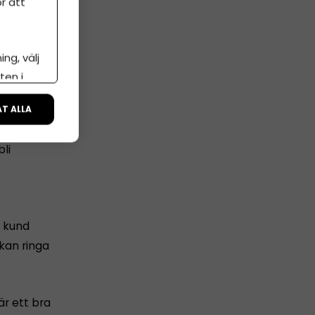
r att
kunden i
ng, välj
ckat för
ten i
ÅT ALLA
e yngre,
li
n kund
kan ringa
är ett bra