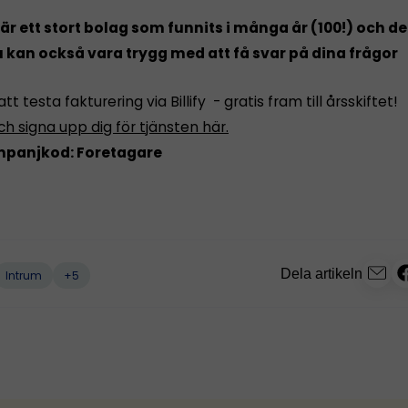
 är ett stort bolag som funnits i många år (100!) och d
u kan också vara trygg med att få svar på dina frågor
t testa fakturering via Billify - gratis fram till årsskiftet!
h signa upp dig för tjänsten här.
panjkod: Foretagare
Dela artikeln
+5
Intrum