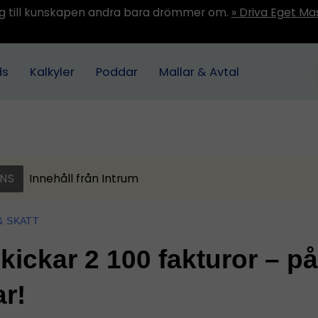
ång till kunskapen andra bara drömmer om.
» Driva Eget Ma
ds
Kalkyler
Poddar
Mallar & Avtal
NS
Innehåll från
Intrum
& SKATT
kickar 2 100 fakturor – på
r!