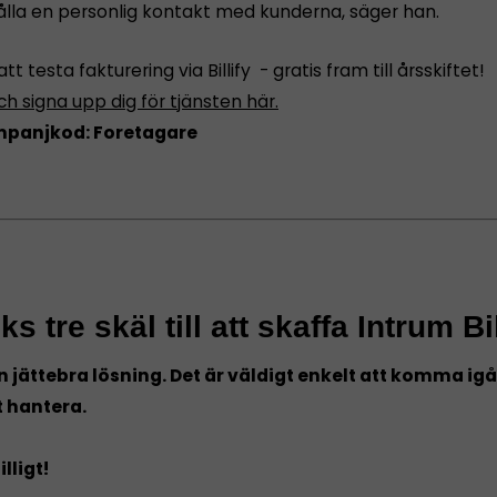
hålla en personlig kontakt med kunderna, säger han.
t testa fakturering via Billify - gratis fram till årsskiftet!
h signa upp dig för tjänsten här.
panjkod: Foretagare
ks tre skäl till att skaffa Intrum Bil
 en jättebra lösning. Det är väldigt enkelt att komma i
t hantera.
illigt!