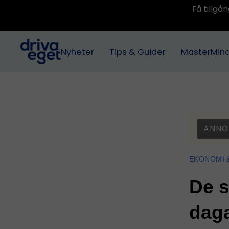
Få tillg
Nyheter
Tips & Guider
MasterMin
ANNO
EKONOMI 
De s
daga