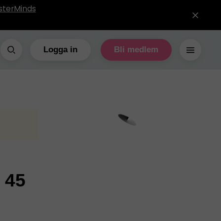
sterMinds
Logga in
Bli medlem
 45