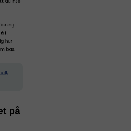
tt du inte
lösning
å i
ig hur
m bas.
all,
et på