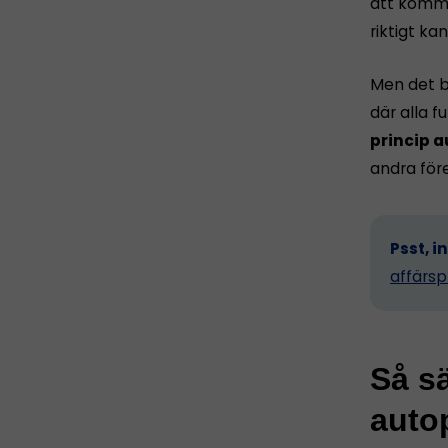
att komma 
riktigt ka
Men det b
där alla 
princip a
andra för
Psst, i
affärsp
Så sä
autop