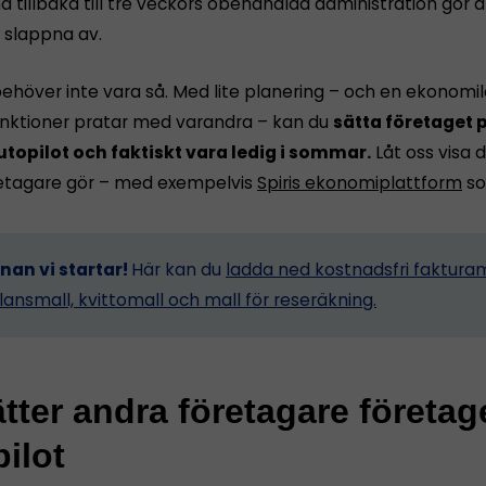
tillbaka till tre veckors obehandlad administration gör a
n slappna av.
ehöver inte vara så. Med lite planering – och en ekonomi
funktioner pratar med varandra – kan du
sätta företaget p
utopilot och faktiskt vara ledig i sommar.
Låt oss visa d
etagare gör – med exempelvis
Spiris ekonomiplattform
so
nnan vi startar!
Här kan du
ladda ned kostnadsfri fakturam
lansmall, kvittomall och mall för reseräkning.
tter andra företagare företag
ilot