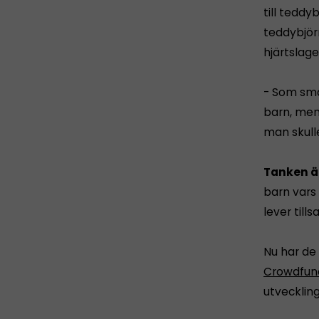
till teddy
teddybjörn
hjärtslage
- Som småb
barn, men
man skull
Tanken är
barn vars 
lever til
Nu har de
Crowdfund
utveckling