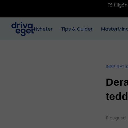
Få tillg
Nyheter
Tips & Guider
MasterMin
INSPIRATI
Dera
tedd
11 augusti,