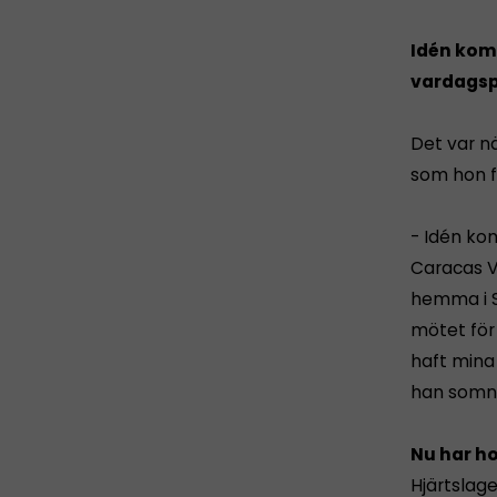
Idén kom 
vardagsp
Det var n
som hon f
- Idén kom
Caracas V
hemma i S
mötet för
haft mina 
han somna
Nu har h
Hjärtslag