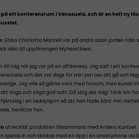
på ett konferensrum i Venezuela, och är en helt ny lö
usslet.
är Ebba Charlotta Mantell var på andra sidan jorden från s
ick idén till uppfinningen Myheartbear.
 till mig när jag var på en affärsresa. Jag satt i ett konfe
enezuela och det var dags för min son Leo att gå och läg
verige. Jag ville så gärna vara med honom, men kunde i
 att ringa och säga god natt. Då slog det mig! Tänk om h
hjärtslag i sin teddybjörn så att han hade känt min närhe
de, berättar hon.
on
utvecklat produkten tillsammans med Anders Kuntsel.
en spelas in och skickas med en app i en smartphone via 