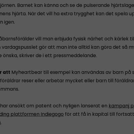
björnen. Barnet kan känna och se de pulserande hjärtslage
ens hjärta. När det vill ha extra trygghet kan det spela u
n igen.
arnsförälder vill man erbjuda fysisk närhet och kärlek til
 vardagspusslet gör att man inte alltid kan göra det så 
e önska, skriver de i ett pressmeddelande.
 att
Myheartbear till exempel kan användas av barn på s
föräldrar reser eller arbetar mycket eller barn till föräldr
lsammans.
 har ansökt om patent och nyligen lanserat en
kampanj p
ing plattformen Indiegogo
för att få in kapital till fortsat
.