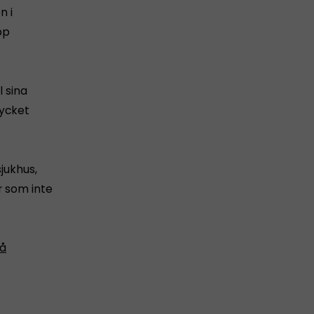
n i
pp
l sina
mycket
jukhus,
ar som inte
å
t