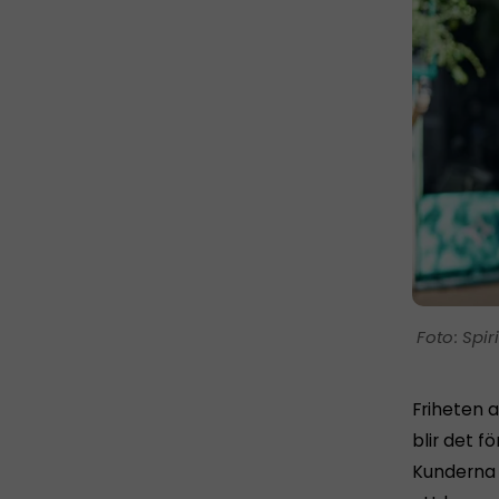
Spir
Friheten a
blir det fö
Kunderna h