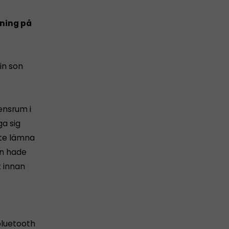
sning på
in son
rensrum i
ga sig
nte lämna
an hade
t innan
bluetooth