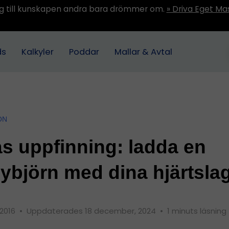
ång till kunskapen andra bara drömmer om.
» Driva Eget Ma
ds
Kalkyler
Poddar
Mallar & Avtal
ON
s uppfinning: ladda en
ybjörn med dina hjärtsla
 2016
•
Uppdaterades 18 december, 2024
•
1 minuts läsning