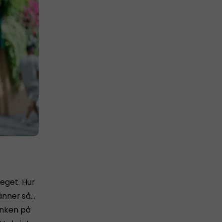
 eget. Hur
känner så…
tanken på